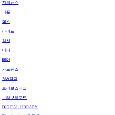
전체뉴스
피플
헬스
라이프
컬처
머니
테마
카드뉴스
컷&칼럼
브라보스페셜
브라보리포트
DIGITAL LIBRARY