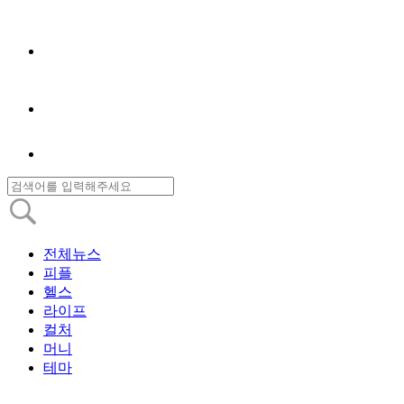
전체뉴스
피플
헬스
라이프
컬처
머니
테마