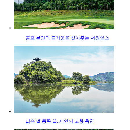
골프 본연의 즐거움을 찾아주는 서원힐스
넓은 벌 동쪽 끝, 시인의 고향 옥천