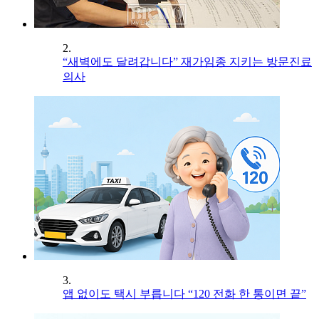
2.
“새벽에도 달려갑니다” 재가임종 지키는 방문진료
의사
3.
앱 없이도 택시 부릅니다 “120 전화 한 통이면 끝”