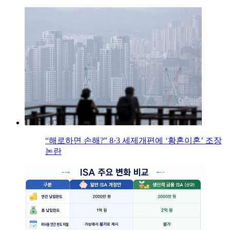
“해로하면 손해?” 8·3 세제개편에 ‘황혼이혼’ 조장
논란