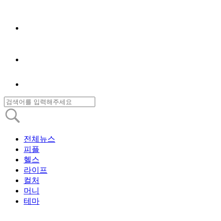
전체뉴스
피플
헬스
라이프
컬처
머니
테마