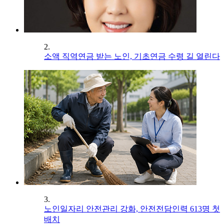
2.
소액 직역연금 받는 노인, 기초연금 수령 길 열린다
3.
노인일자리 안전관리 강화, 안전전담인력 613명 첫
배치