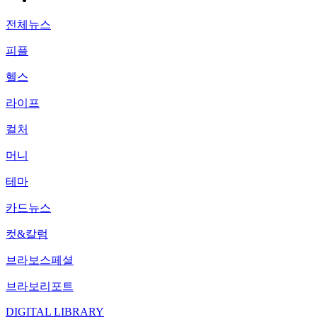
전체뉴스
피플
헬스
라이프
컬처
머니
테마
카드뉴스
컷&칼럼
브라보스페셜
브라보리포트
DIGITAL LIBRARY