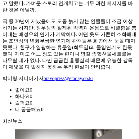
고 말했다. 가벼운 스토리 전개치고는 너무 과한 메시지를 바
란 것은 아닐까.
극 중 30년이 지났음에도 도통 늙지 않는 인물들이 조금 이상
하기는 하지만, 정우성의 절제된 악역과 온몸으로 비열함을 뿜
어내는 배성우의 연기가 기막히다. 어떤 옷도 가뿐히 소화해내
는 조인성의 변화무쌍한 연기에 관객들은 화면에서 눈을 떼지
못했다. 친구가 열광하는 류준열(최두일)의 몰입연기도 한몫
했다. 재미도 어느 정도 있는 편이니 명절 종합선물세트로는
나무랄 데가 없다. 다만 급급한 흥행실적 때문에 유능한 감독
이 제빛을 다 발하지 못하는 우리 현실이 안타깝다.
박미령 시니어기자
bravopress@etoday.co.kr
좋아요
0
화나요
0
슬퍼요
0
더 궁금해요
0
최신뉴스