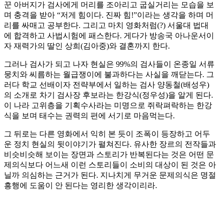
꾼 아버지가 검사에게 머리를 조아리고 굽실거리는 모습을 보
며 충격을 받아 “저게 힘이다. 진짜 힘!”이라는 생각을 하며 머
리를 싸매고 공부한다. 그리고 마치 영화처럼(?) 서울대 법대
에 합격하고 사법시험에 패스한다. 게다가 방송국 아나운서이
자 재력가의 딸인 상희(김아중)와 결혼까지 한다.
그러나 검사가 되고 나자 현실은 99%의 검사들이 온종일 서류
뭉치와 씨름하는 월급쟁이에 불과하다는 사실을 깨닫는다. 그
러다 학교 선배이자 전략부에서 일하는 검사 양동철(배성우)
의 소개로 차기 검사장 후보라는 한강식(정우성)을 알게 된다.
이 나라 고위층을 기획수사라는 미명으로 쥐락펴락하는 한강
식을 보며 태수는 권력의 편에 서기로 마음먹는다.
그 뒤로는 다른 영화에서 익히 본 듯이 조폭이 등장하고 어두
운 정치 현실의 뒷이야기가 펼쳐진다. 유사한 장르의 전작들과
비슷비슷해 보이는 장면과 스토리가 반복된다는 것은 어떤 문
제의식보다 어느새 이런 스토리들이 소비의 대상이 된 것은 아
닐까 의심하는 근거가 된다. 지나치게 무거운 문제의식은 명절
흥행에 도움이 안 된다는 영리한 생각이리라.