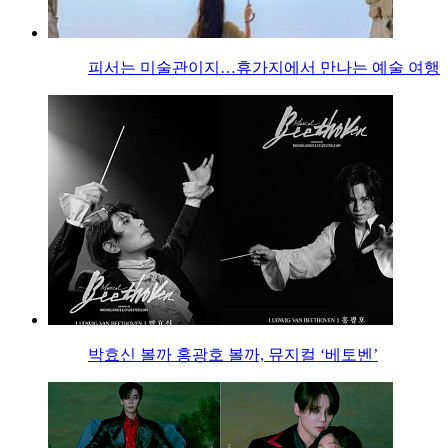
피서는 미술관이지…휴가지에서 만나는 예술 여행
박효신 볼까 홍광호 볼까, 뮤지컬 ‘베토벤’