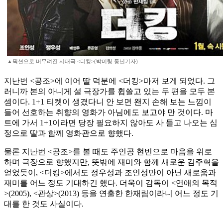
▲픽션으로 버무려진 시대극 <더킹>(박미령 동년기자)
지난번 <공조>에 이어 딸 덕분에 <더킹>마저 보게 되었다. 그
러니까 본의 아니게 설 극장가를 휩쓸고 있는 두 편을 모두 본
셈이다. 1+1 티켓이 생겼다니 안 보면 왠지 손해 보는 느낌이
들어 선호하는 취향의 영화가 아님에도 보고야 만 것이다. 마
트에 가서 1+1이라면 당장 필요하지 않아도 사 들고 나오는 심
정으로 딸과 함께 영화관으로 향했다.
물론 지난번 <공조>를 볼 때도 주인공 현빈으로 마음을 위로
하며 극장으로 향했지만, 뜻밖에 재미와 함께 새로운 김주혁을
얻었듯이, <더킹>에서도 정우성과 조인성만이 아닌 새로움과
재미를 어느 정도 기대하긴 했다. 더욱이 감독이 <연애의 목적
>(2005), <관상>(2013) 등을 연출한 한재림이라니 어느 정도 기
대를 한 것도 사실이다.