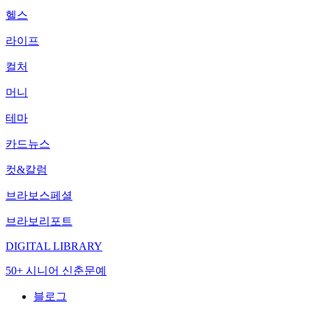
헬스
라이프
컬처
머니
테마
카드뉴스
컷&칼럼
브라보스페셜
브라보리포트
DIGITAL LIBRARY
50+ 시니어 신춘문예
블로그