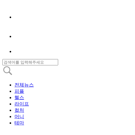
전체뉴스
피플
헬스
라이프
컬처
머니
테마