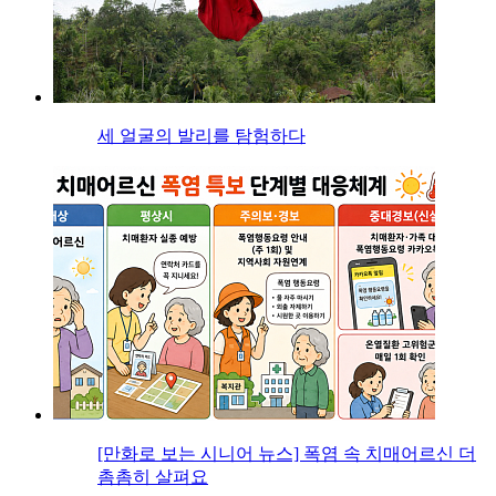
세 얼굴의 발리를 탐험하다
[만화로 보는 시니어 뉴스] 폭염 속 치매어르신 더
촘촘히 살펴요