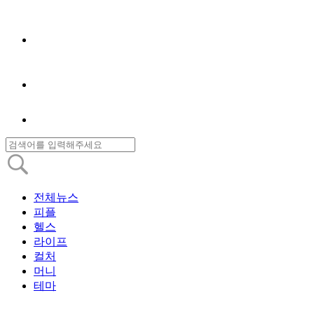
전체뉴스
피플
헬스
라이프
컬처
머니
테마