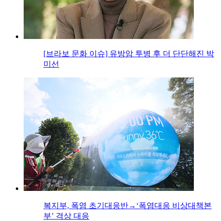
[브라보 문화 이슈] 유방암 투병 후 더 단단해진 박
미선
복지부, 폭염 초기대응반→‘폭염대응 비상대책본
부’ 격상 대응