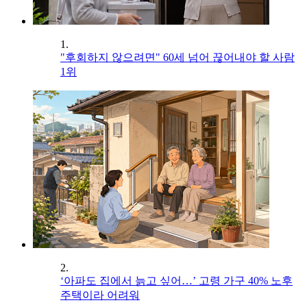
1.
"후회하지 않으려면" 60세 넘어 끊어내야 할 사람
1위
2.
‘아파도 집에서 늙고 싶어…’ 고령 가구 40% 노후
주택이라 어려워