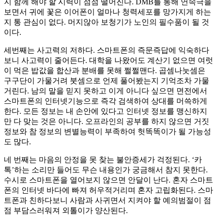
지 함께 해야 할 시력이 점점 떨어진다. DMB를 통해 연속극을
보면서 귀에 꽃은 이어폰이 얼마나 청력세포를 망가지게 하는
지 통 관심이 없다. 머지않아 보청기가 노인의 필수품이 될 것
이다.
세번째는 사고력의 저하다. 스마트폰의 즉문즉답에 익숙하다
보니 사고력이 줄어든다. 대학을 나왔어도 계산기 없으면 여럿
이 먹은 밥값을 합산과 분배를 못해 쩔쩔맨다. 곱셈나눗셈은
구구단이 가물거려 붓셈으로 언제 풀어봤는지 기억조차 가물
거린다. 남의 말을 믿지 못하고 이게 아니다 싶으면 면전에서
스마트폰의 인터넷기능으로 즉각 검색하여 상대를 머쓱하게
한다. 모든 정보는 내 손안에 있다고 인터넷 정보를 맹신하지
만 다 맞는 것은 아니다. 오프라인의 공부를 하지 않으면 거짓
정보와 참 정보의 변별능력이 부족하여 헛똑똑이가 될 가능성
도 많다.
네 번째는 마음의 안정을 못 찾는 불안증세가 걱정된다. ‘카
톡’하는 소리만 들어도 무슨 내용인가 궁금해서 참지 못한다.
수시로 스마트폰을 열어보지 않으면 안달이 난다. 혼자 스마트
폰의 인터넷 바다에 빠져 허우적거리며 혼자 고립화된다. 스마
트폰과 친하다보니 사람과 사귀면서 지켜야 할 예의범절이 점
점 부담스러워져 외톨이가 양산된다.