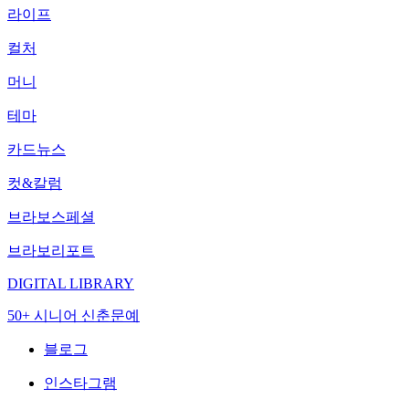
라이프
컬처
머니
테마
카드뉴스
컷&칼럼
브라보스페셜
브라보리포트
DIGITAL LIBRARY
50+ 시니어 신춘문예
블로그
인스타그램