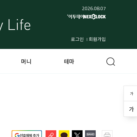
2026.08.07
로그인
회원가입
머니
테마
가
가
선호매체 추가