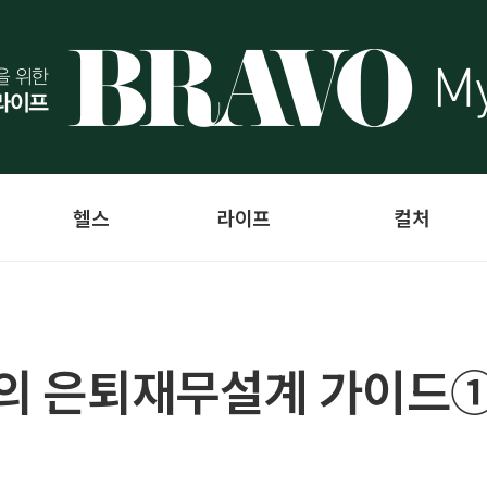
헬스
라이프
컬처
어의 은퇴재무설계 가이드