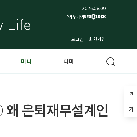
2026.08.09
로그인
회원가입
머니
테마
가
① 왜 은퇴재무설계인
가