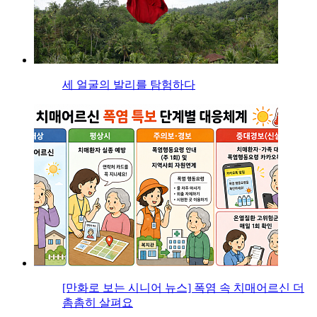
세 얼굴의 발리를 탐험하다
[만화로 보는 시니어 뉴스] 폭염 속 치매어르신 더
촘촘히 살펴요