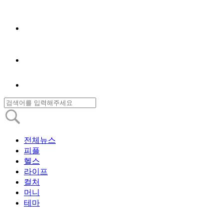
전체뉴스
피플
헬스
라이프
컬처
머니
테마