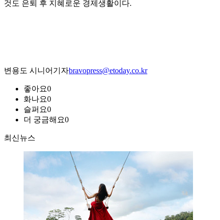
것도 은퇴 후 지혜로운 경제생활이다.
변용도 시니어기자
bravopress@etoday.co.kr
좋아요
0
화나요
0
슬퍼요
0
더 궁금해요
0
최신뉴스