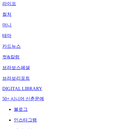
라이프
컬처
머니
테마
카드뉴스
컷&칼럼
브라보스페셜
브라보리포트
DIGITAL LIBRARY
50+ 시니어 신춘문예
블로그
인스타그램