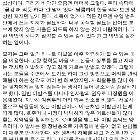
십상이다. 금리가 바닥인 요즘엔 더더욱 그렇다. 우리 속담에
“곶감 빼 먹듯 하다”란 말이 있다. 달콤하여 한둘 먹다 보면 앙
상한 꼬지만 남게 된다. 소득이 없거나 적은 경우엔 수입 범위
안에서 쓰는 지혜가 필요하다. 너무 옹색할 필요는 없어도 분
수에 맞지 않은 지출은 되도록 하지 않는 것이 바람직하다. 그
런 방법의 하나가 절약할 수 있는 길이 있다면 그 방법을 실천
하는 일이다.
필자는 그런 일의 하나로 이발을 아주 저렴하게 할 수 있는 곳
을 이용한다. 고향 청학동 마을 어르신들이 상투를 틀고 지내
는 것처럼 이발하지 않고 길게 기르는 방법도 있겠다. 그렇게
사는 분들을 주변에서 보기도 하여 그런 방법으로 머리를 관리
해볼까 하는 생각도 여러 번 해보았지만, 사회활동을 많이 하
는 필자에게는 맞지 않는다는 생각이 들어 평소처럼 손질하기
로 했다. 일반 이발소를 다니다 안사람의 권유로 미장원을 이
용해왔다. 지난해 여름부터 머리 깎는 장소를 바꿨다. 서울시
종로구 낙원동에 있는 이발관이다. 이 근처엔 이발관이 눈에
띄게 많다. 호주머니 사정이 넉넉하지 않은 어르신들이 많이
찾는 지역임을 참작해선지 3,500원을 받는다. 이발 솜씨도 양
호하다. 이발사는 중.장년층으로 가위질에 빈틈이 없고 손님들
이 대부분 만족해한다. 5천 원짜리 지폐를 내고 거스름 1천 원
을 봉사료로 주기도 한다. 머리를 깎는 데 시간이 오래 걸리지