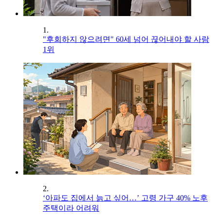
1.
"후회하지 않으려면" 60세 넘어 끊어내야 할 사람
1위
2.
‘아파도 집에서 늙고 싶어…’ 고령 가구 40% 노후
주택이라 어려워