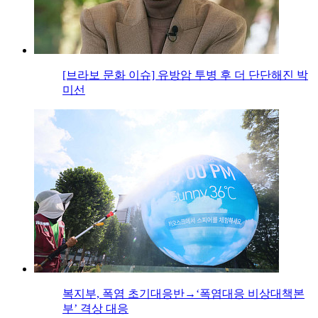
[브라보 문화 이슈] 유방암 투병 후 더 단단해진 박
미선
복지부, 폭염 초기대응반→‘폭염대응 비상대책본
부’ 격상 대응