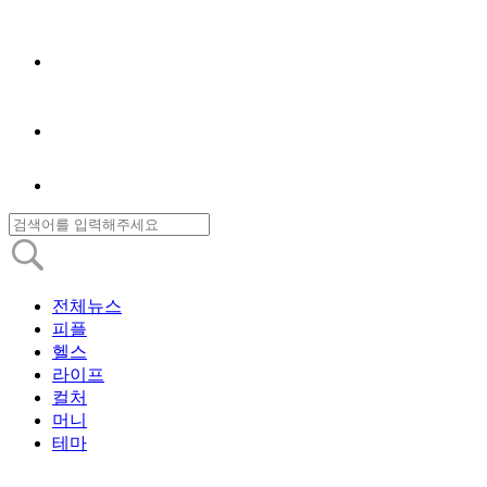
전체뉴스
피플
헬스
라이프
컬처
머니
테마