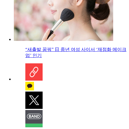
“새출발 꿈꿔” 日 중년 여성 사이서 ‘재점화 메이크
업’ 인기