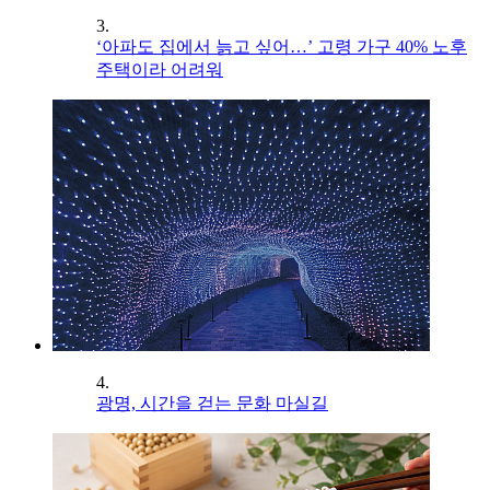
3.
‘아파도 집에서 늙고 싶어…’ 고령 가구 40% 노후
주택이라 어려워
4.
광명, 시간을 걷는 문화 마실길