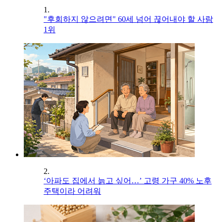
1.
"후회하지 않으려면" 60세 넘어 끊어내야 할 사람
1위
2.
‘아파도 집에서 늙고 싶어…’ 고령 가구 40% 노후
주택이라 어려워