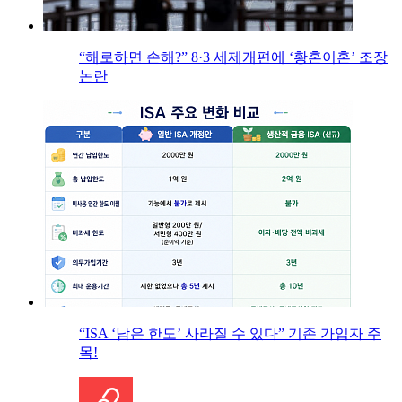
“해로하면 손해?” 8·3 세제개편에 ‘황혼이혼’ 조장
논란
“ISA ‘남은 한도’ 사라질 수 있다” 기존 가입자 주
목!