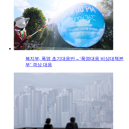
복지부, 폭염 초기대응반→‘폭염대응 비상대책본
부’ 격상 대응