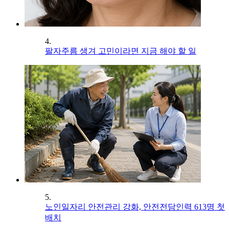
4.
팔자주름 생겨 고민이라면 지금 해야 할 일
5.
노인일자리 안전관리 강화, 안전전담인력 613명 첫
배치