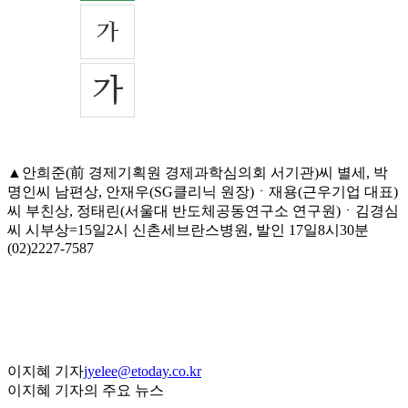
▲안희준(前 경제기획원 경제과학심의회 서기관)씨 별세, 박
명인씨 남편상, 안재우(SG클리닉 원장)ㆍ재용(근우기업 대표)
씨 부친상, 정태린(서울대 반도체공동연구소 연구원)ㆍ김경심
씨 시부상=15일2시 신촌세브란스병원, 발인 17일8시30분
(02)2227-7587
이지혜 기자
jyelee@etoday.co.kr
이지혜 기자의 주요 뉴스