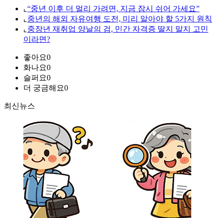
⌞
“중년 이후 더 멀리 가려면, 지금 잠시 쉬어 가세요”
⌞
중년의 해외 자유여행 도전, 미리 알아야 할 5가지 원칙
⌞
중장년 재취업 양날의 검, 민간 자격증 딸지 말지 고민
이라면?
좋아요
0
화나요
0
슬퍼요
0
더 궁금해요
0
최신뉴스