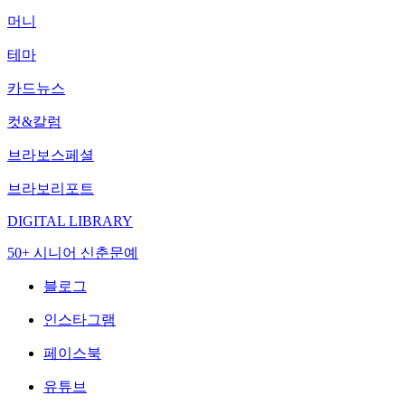
머니
테마
카드뉴스
컷&칼럼
브라보스페셜
브라보리포트
DIGITAL LIBRARY
50+ 시니어 신춘문예
블로그
인스타그램
페이스북
유튜브