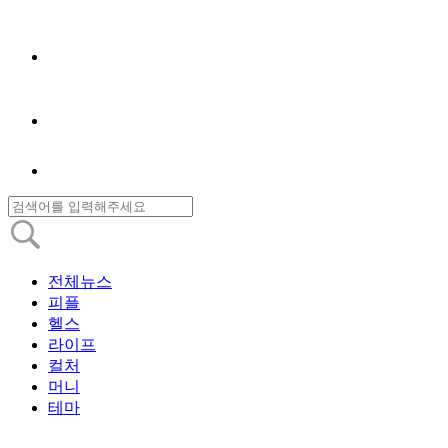
전체뉴스
피플
헬스
라이프
컬처
머니
테마