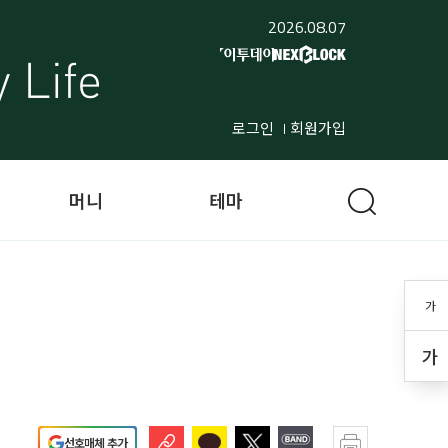
2026.08.07
로그인
회원가입
머니
테마
가
가
선호매체 추가