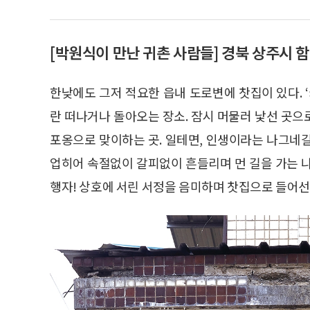
[박원식이 만난 귀촌 사람들] 경북 상주시 
한낮에도 그저 적요한 읍내 도로변에 찻집이 있다. 
란 떠나거나 돌아오는 장소. 잠시 머물러 낯선 곳
포옹으로 맞이하는 곳. 일테면, 인생이라는 나그네
업히어 속절없이 갈피없이 흔들리며 먼 길을 가는 
행자! 상호에 서린 서정을 음미하며 찻집으로 들어선