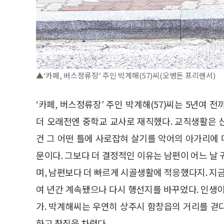
▲‘카페, 버스정류장’ 주인 박계해(57)씨(오병돈 프리랜서)
‘카페, 버스정류장’ 주인 박계해(57)씨는 5년여
더 오래전엔 중학교 교사로 재직했다. 교직생활은 
건 그 어떤 틀에 사로잡혀 살기를 악어의 아가리에
문이다. 그보다 더 결정적인 이유는 남편이 어느 날
며, 남편보다 더 빠르게 시골생활에 적응했다지. 지금
여 년간 계속됐으나 다시 행선지를 바꾸었다. 인생
가. 박계해씨는 우연히 상주시 함창읍의 거리를 걷
하고 찻집을 차렸다.