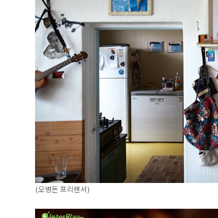
(오병돈 프리랜서)