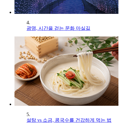
4.
광명, 시간을 걷는 문화 마실길
5.
설탕 vs 소금, 콩국수를 건강하게 먹는 법