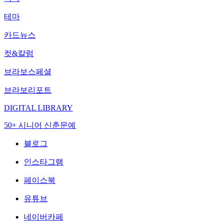
테마
카드뉴스
컷&칼럼
브라보스페셜
브라보리포트
DIGITAL LIBRARY
50+ 시니어 신춘문예
블로그
인스타그램
페이스북
유튜브
네이버카페