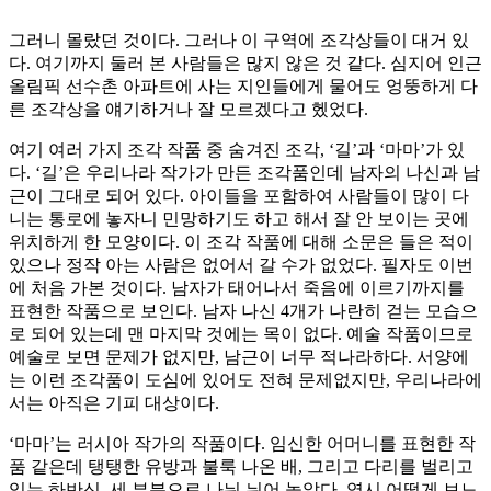
그러니 몰랐던 것이다. 그러나 이 구역에 조각상들이 대거 있
다. 여기까지 둘러 본 사람들은 많지 않은 것 같다. 심지어 인근
올림픽 선수촌 아파트에 사는 지인들에게 물어도 엉뚱하게 다
른 조각상을 얘기하거나 잘 모르겠다고 헸었다.
여기 여러 가지 조각 작품 중 숨겨진 조각, ‘길’과 ‘마마’가 있
다. ‘길’은 우리나라 작가가 만든 조각품인데 남자의 나신과 남
근이 그대로 되어 있다. 아이들을 포함하여 사람들이 많이 다
니는 통로에 놓자니 민망하기도 하고 해서 잘 안 보이는 곳에
위치하게 한 모양이다. 이 조각 작품에 대해 소문은 들은 적이
있으나 정작 아는 사람은 없어서 갈 수가 없었다. 필자도 이번
에 처음 가본 것이다. 남자가 태어나서 죽음에 이르기까지를
표현한 작품으로 보인다. 남자 나신 4개가 나란히 걷는 모습으
로 되어 있는데 맨 마지막 것에는 목이 없다. 예술 작품이므로
예술로 보면 문제가 없지만, 남근이 너무 적나라하다. 서양에
는 이런 조각품이 도심에 있어도 전혀 문제없지만, 우리나라에
서는 아직은 기피 대상이다.
‘마마’는 러시아 작가의 작품이다. 임신한 어머니를 표현한 작
품 같은데 탱탱한 유방과 불룩 나온 배, 그리고 다리를 벌리고
있는 하반신, 세 부분으로 나눠 뉘어 놓았다. 역시 어떻게 보느