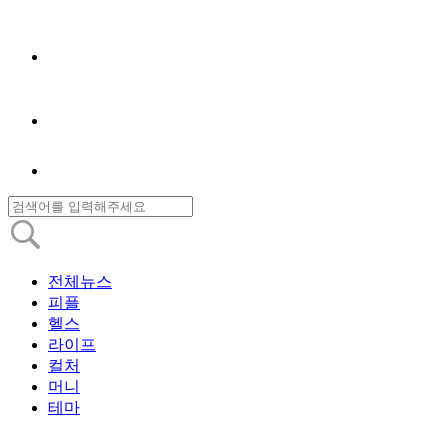
전체뉴스
피플
헬스
라이프
컬처
머니
테마