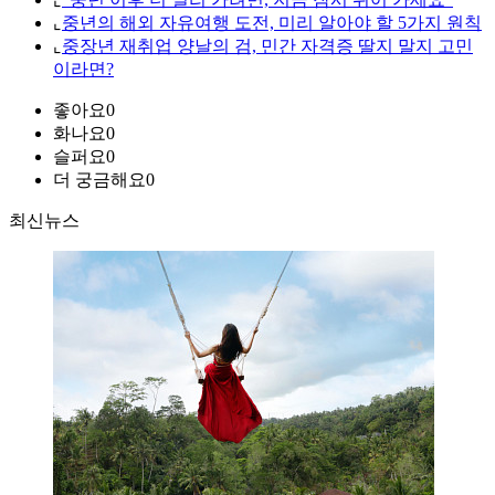
⌞
중년의 해외 자유여행 도전, 미리 알아야 할 5가지 원칙
⌞
중장년 재취업 양날의 검, 민간 자격증 딸지 말지 고민
이라면?
좋아요
0
화나요
0
슬퍼요
0
더 궁금해요
0
최신뉴스