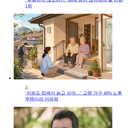
1위
2.
‘아파도 집에서 늙고 싶어…’ 고령 가구 40% 노후
주택이라 어려워