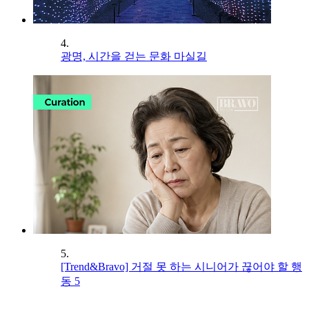
4.
광명, 시간을 걷는 문화 마실길
5.
[Trend&Bravo] 거절 못 하는 시니어가 끊어야 할 행
동 5