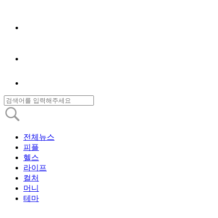
전체뉴스
피플
헬스
라이프
컬처
머니
테마