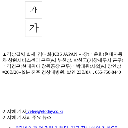
▲김상길씨 별세, 김대회(KBS JAPAN 사장)ㆍ윤회(현대자동
차 창원서비스센터 근무)씨 부친상, 박찬국(거창세무서 근무)
ㆍ김경근(현대위아 창원공장 근무)ㆍ박태원(사업)씨 장인상
=20일20시9분 진주 경상대병원, 발인 23일8시, 055-750-8440
이지혜 기자
jyelee@etoday.co.kr
이지혜 기자의 주요 뉴스
⌞
“중년 이후 더 멀리 가려면, 지금 잠시 쉬어 가세요”