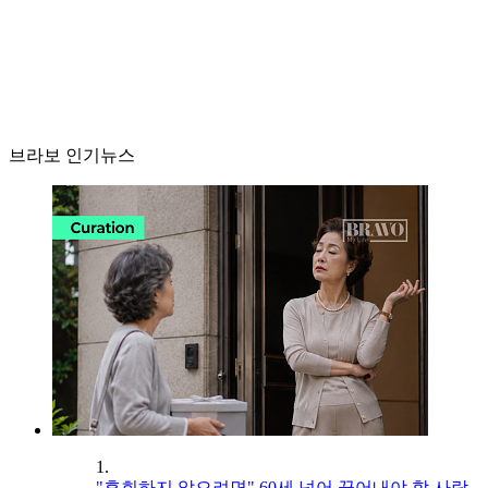
브라보 인기뉴스
1.
"후회하지 않으려면" 60세 넘어 끊어내야 할 사람