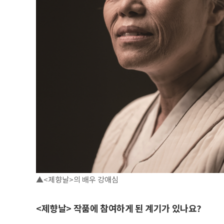
▲<제향날>의 배우 강애심
<제향날> 작품에 참여하게 된 계기가 있나요?