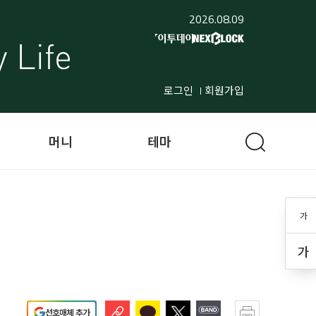
2026.08.09
로그인
회원가입
머니
테마
가
가
선호매체 추가