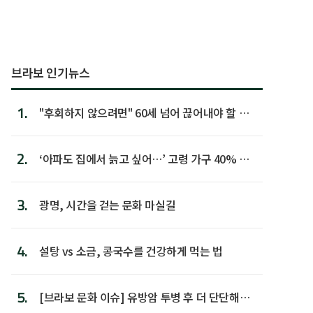
브라보 인기뉴스
1.
"후회하지 않으려면" 60세 넘어 끊어내야 할 사
람 1위
2.
‘아파도 집에서 늙고 싶어…’ 고령 가구 40% 노
후 주택이라 어...
3.
광명, 시간을 걷는 문화 마실길
4.
설탕 vs 소금, 콩국수를 건강하게 먹는 법
5.
[브라보 문화 이슈] 유방암 투병 후 더 단단해진