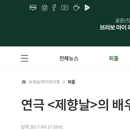
전체뉴스
피플
브라보마이라이프
피플
연극 <제향날>의 배
입력 2017-09-27 10:01