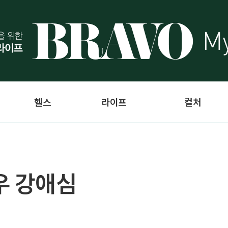
헬스
라이프
컬처
우 강애심