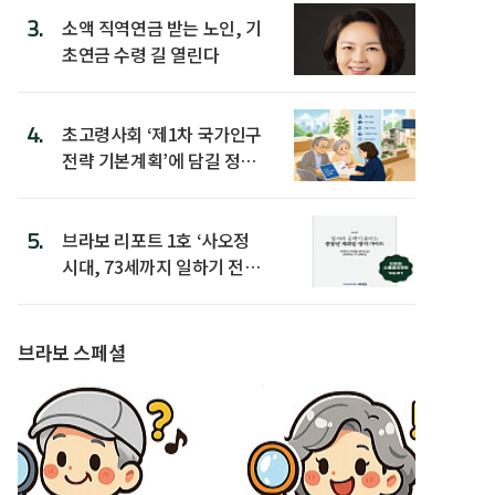
3.
소액 직역연금 받는 노인, 기
초연금 수령 길 열린다
4.
초고령사회 ‘제1차 국가인구
전략 기본계획’에 담길 정책
은
5.
브라보 리포트 1호 ‘사오정
시대, 73세까지 일하기 전략’
발간
브라보 스페셜