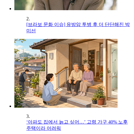
2.
[브라보 문화 이슈] 유방암 투병 후 더 단단해진 박
미선
3.
‘아파도 집에서 늙고 싶어…’ 고령 가구 40% 노후
주택이라 어려워