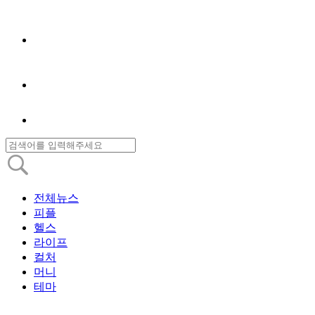
전체뉴스
피플
헬스
라이프
컬처
머니
테마