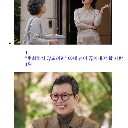
1.
"후회하지 않으려면" 60세 넘어 끊어내야 할 사람
1위