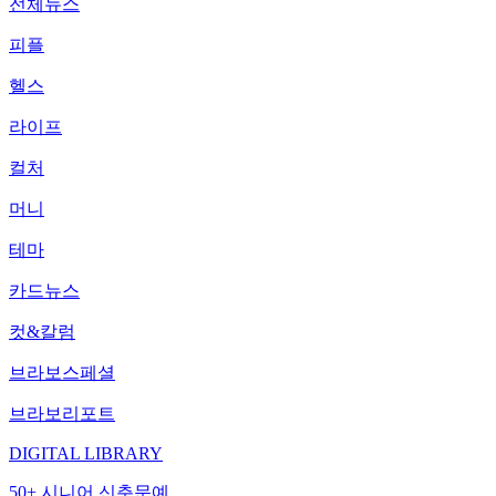
전체뉴스
피플
헬스
라이프
컬처
머니
테마
카드뉴스
컷&칼럼
브라보스페셜
브라보리포트
DIGITAL LIBRARY
50+ 시니어 신춘문예