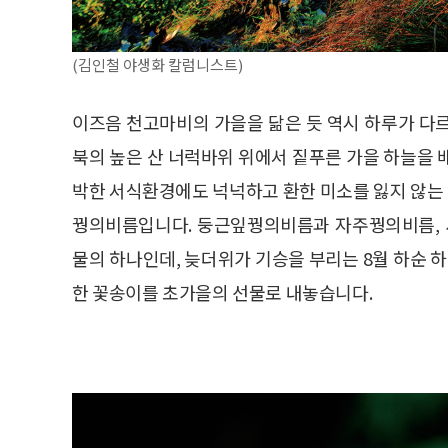
(김인철 야생화 칼럼니스트)
이즈음 천고마비의 가을을 닮은 듯 역시 하루가 다
북의 높은 산 너럭바위 위에서 짙푸른 가을 하늘을 
박한 서식환경에도 넉넉하고 환한 미소를 잃지 않는 
꿩의비름입니다. 둥근잎꿩의비름과 자주꿩의비름, 
물의 하나인데, 늦더위가 기승을 부리는 8월 하순 하
한 꽃송이를 초가을의 선물로 내놓습니다.