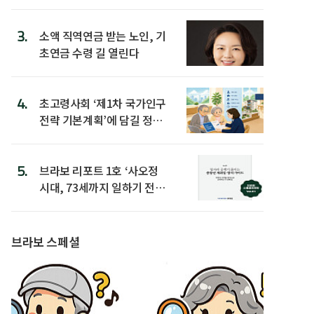
3.
소액 직역연금 받는 노인, 기
초연금 수령 길 열린다
4.
초고령사회 ‘제1차 국가인구
전략 기본계획’에 담길 정책
은
5.
브라보 리포트 1호 ‘사오정
시대, 73세까지 일하기 전략’
발간
브라보 스페셜