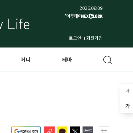
2026.08.09
로그인
회원가입
머니
테마
가
가
선호매체 추가