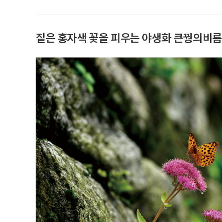
짙은 홍자색 꽃을 피우는 야생화 큰꿩의비름