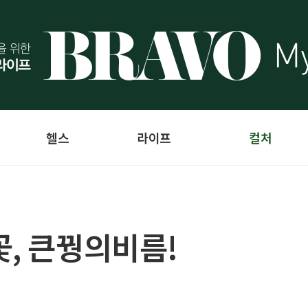
헬스
라이프
컬처
꽃, 큰꿩의비름!