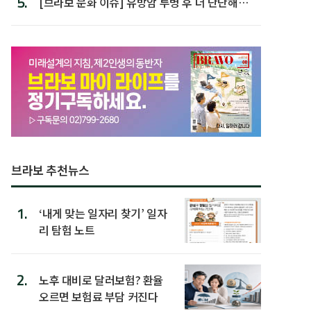
5.
[브라보 문화 이슈] 유방암 투병 후 더 단단해진
박미선
브라보 추천뉴스
1.
‘내게 맞는 일자리 찾기’ 일자
리 탐험 노트
2.
노후 대비로 달러보험? 환율
오르면 보험료 부담 커진다