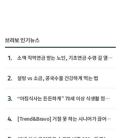
브라보 인기뉴스
1.
소액 직역연금 받는 노인, 기초연금 수령 길 열린
다
2.
설탕 vs 소금, 콩국수를 건강하게 먹는 법
3.
“아침식사는 든든하게” 70세 이상 식생활 점수
가장 높아
4.
[Trend&Bravo] 거절 못 하는 시니어가 끊어야
할 행동 5