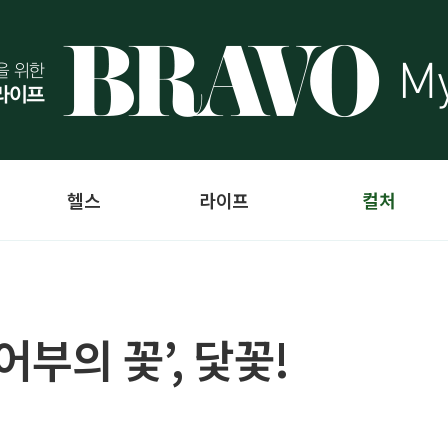
헬스
라이프
컬처
어부의 꽃’, 닻꽃!