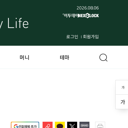
2026.08.06
로그인
회원가입
머니
테마
가
가
선호매체 추가