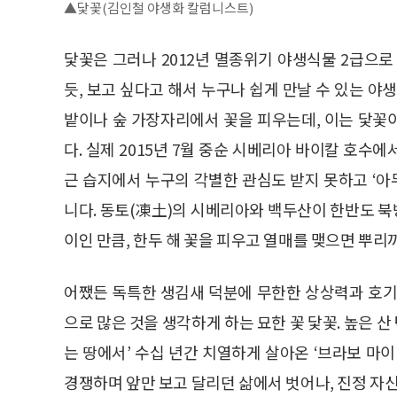
▲닻꽃(김인철 야생화 칼럼니스트)
닻꽃은 그러나 2012년 멸종위기 야생식물 2급으로
듯, 보고 싶다고 해서 누구나 쉽게 만날 수 있는 야생
밭이나 숲 가장자리에서 꽃을 피우는데, 이는 닻꽃
다. 실제 2015년 7월 중순 시베리아 바이칼 호수
근 습지에서 누구의 각별한 관심도 받지 못하고 ‘아
니다. 동토(凍土)의 시베리아와 백두산이 한반도 
이인 만큼, 한두 해 꽃을 피우고 열매를 맺으면 뿌리
어쨌든 독특한 생김새 덕분에 무한한 상상력과 호기심
으로 많은 것을 생각하게 하는 묘한 꽃 닻꽃. 높은 산
는 땅에서’ 수십 년간 치열하게 살아온 ‘브라보 마
경쟁하며 앞만 보고 달리던 삶에서 벗어나, 진정 자신