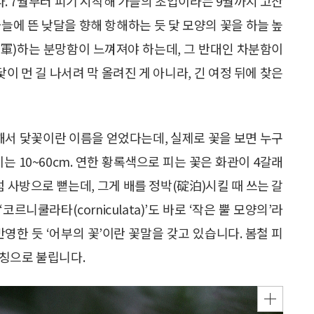
. 7월부터 피기 시작해 가을의 초입이라는 9월까지 고산
늘에 뜬 낮달을 향해 항해하는 듯 닻 모양의 꽃을 하늘 높
進軍)하는 분망함이 느껴져야 하는데, 그 반대인 차분함이
닻이 먼 길 나서려 막 올려진 게 아니라, 긴 여정 뒤에 찾은
 해서 닻꽃이란 이름을 얻었다는데, 실제로 꽃을 보면 누구
는 10~60cm. 연한 황록색으로 피는 꽃은 화관이 4갈래
 사방으로 뻗는데, 그게 배를 정박(碇泊)시킬 때 쓰는 갈
르니쿨라타(corniculata)’도 바로 ‘작은 뿔 모양의’라
영한 듯 ‘어부의 꽃’이란 꽃말을 갖고 있습니다. 봄철 피
별칭으로 불립니다.