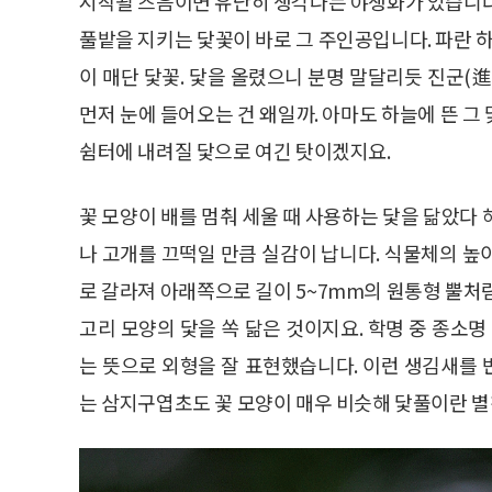
시작될 즈음이면 유난히 생각나는 야생화가 있습니다
풀밭을 지키는 닻꽃이 바로 그 주인공입니다. 파란 하
이 매단 닻꽃. 닻을 올렸으니 분명 말달리듯 진군(
먼저 눈에 들어오는 건 왜일까. 아마도 하늘에 뜬 그 
쉼터에 내려질 닻으로 여긴 탓이겠지요.
꽃 모양이 배를 멈춰 세울 때 사용하는 닻을 닮았다
나 고개를 끄떡일 만큼 실감이 납니다. 식물체의 높이
로 갈라져 아래쪽으로 길이 5~7mm의 원통형 뿔처럼
고리 모양의 닻을 쏙 닮은 것이지요. 학명 중 종소명 ‘코
는 뜻으로 외형을 잘 표현했습니다. 이런 생김새를 반
는 삼지구엽초도 꽃 모양이 매우 비슷해 닻풀이란 