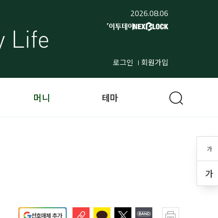
2026.08.06
로그인
회원가입
머니
테마
가
가
선호매체 추가