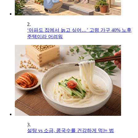
2.
‘아파도 집에서 늙고 싶어…’ 고령 가구 40% 노후
주택이라 어려워
3.
설탕 vs 소금, 콩국수를 건강하게 먹는 법