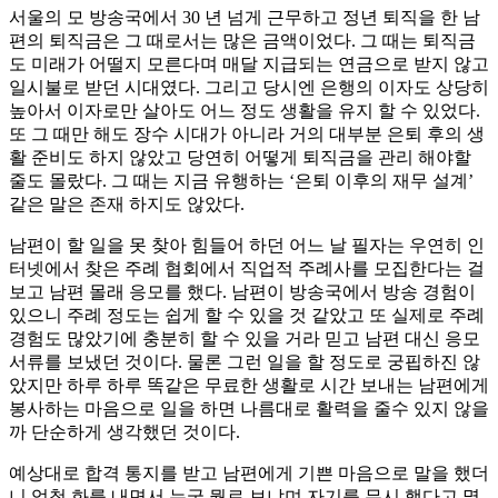
서울의 모 방송국에서 30 년 넘게 근무하고 정년 퇴직을 한 남
편의 퇴직금은 그 때로서는 많은 금액이었다. 그 때는 퇴직금
도 미래가 어떨지 모른다며 매달 지급되는 연금으로 받지 않고
일시불로 받던 시대였다. 그리고 당시엔 은행의 이자도 상당히
높아서 이자로만 살아도 어느 정도 생활을 유지 할 수 있었다.
또 그 때만 해도 장수 시대가 아니라 거의 대부분 은퇴 후의 생
활 준비도 하지 않았고 당연히 어떻게 퇴직금을 관리 해야할
줄도 몰랐다. 그 때는 지금 유행하는 ‘은퇴 이후의 재무 설계’
같은 말은 존재 하지도 않았다.
남편이 할 일을 못 찾아 힘들어 하던 어느 날 필자는 우연히 인
터넷에서 찾은 주례 협회에서 직업적 주례사를 모집한다는 걸
보고 남편 몰래 응모를 했다. 남편이 방송국에서 방송 경험이
있으니 주례 정도는 쉽게 할 수 있을 것 같았고 또 실제로 주례
경험도 많았기에 충분히 할 수 있을 거라 믿고 남편 대신 응모
서류를 보냈던 것이다. 물론 그런 일을 할 정도로 궁핍하진 않
았지만 하루 하루 똑같은 무료한 생활로 시간 보내는 남편에게
봉사하는 마음으로 일을 하면 나름대로 활력을 줄수 있지 않을
까 단순하게 생각했던 것이다.
예상대로 합격 통지를 받고 남편에게 기쁜 마음으로 말을 했더
니 엄청 화를 내면서 누굴 뭘로 보냐며 자기를 무시 했다고 몇