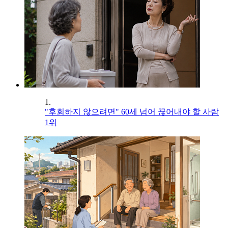
1.
"후회하지 않으려면" 60세 넘어 끊어내야 할 사람
1위