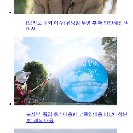
[브라보 문화 이슈] 유방암 투병 후 더 단단해진 박
미선
복지부, 폭염 초기대응반→‘폭염대응 비상대책본
부’ 격상 대응