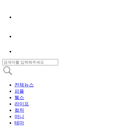
전체뉴스
피플
헬스
라이프
컬처
머니
테마