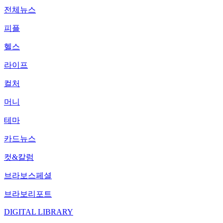
전체뉴스
피플
헬스
라이프
컬처
머니
테마
카드뉴스
컷&칼럼
브라보스페셜
브라보리포트
DIGITAL LIBRARY