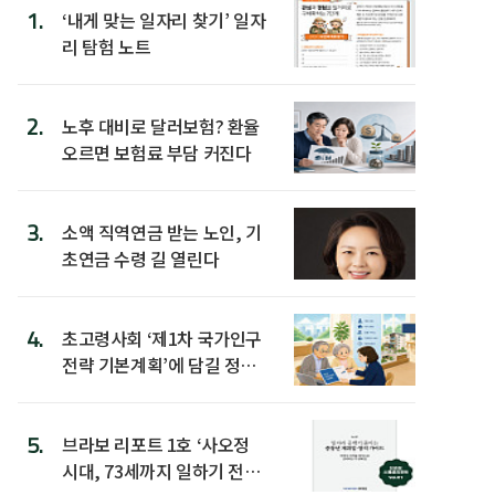
1.
‘내게 맞는 일자리 찾기’ 일자
리 탐험 노트
2.
노후 대비로 달러보험? 환율
오르면 보험료 부담 커진다
3.
소액 직역연금 받는 노인, 기
초연금 수령 길 열린다
4.
초고령사회 ‘제1차 국가인구
전략 기본계획’에 담길 정책
은
5.
브라보 리포트 1호 ‘사오정
시대, 73세까지 일하기 전략’