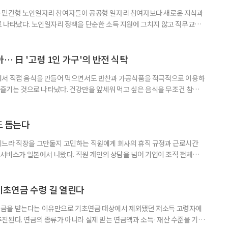
 민간형 노인일자리 참여자들이 공공형 일자리 참여자보다 새로운 지식과
 나타났다. 노인일자리 정책을 단순한 소득 지원에 그치지 않고 직무교육
대해야 한다는 분석이 나온다. 한국노인인력개발원은 ‘한국 어르신의 일과
 7월호를 6일 공개했다. 이번 조사는 2024년 기준 60∼74세인 1차 베이
자들의 교육학습동기를 성별과 연령, 거주지역, 소득, 가구형태, 일자리 유
… 日 '고령 1인 가구'의 반전 식탁
에서 직접 음식을 만들어 먹으면서도 반찬과 가공식품을 적극적으로 이용하
주 즐기는 것으로 나타났다. 건강만을 앞세워 먹고 싶은 음식을 무조건 참기보
 즐거움을 유지하는 모습이다. 일본 식생활 조사기업 라이프스케이프마케팅
생활 실태와 의식’ 조사에 따르면, 60∼74세 1인 가구의 저녁 식사 가운데 직
는 비중은 51%였다. 반찬과 냉동·즉석식품, 통조림 등 외부에서 조
도 돕는다
기느라 직장을 그만둘지 고민하는 직원에게 회사의 휴직 규정과 근로시간
 서비스가 일본에서 나왔다. 직원 개인의 상담을 넘어 기업이 조직 전체의
돕는 것이 특징이다. 일본 고령친화기술 기업 시디아이(CDI)는 일과 가족
용 AI 서비스 'SOIN-L(소완 엘)'을 지난달 31일 출시했다고 3일 밝혔
을 밝히지 않고 하루 24시간 AI와 상담할 수 있으며, 인
기초연금 수령 길 열린다
금을 받는다는 이유만으로 기초연금 대상에서 제외됐던 저소득 고령자에
진된다. 연금의 종류가 아니라 실제 받는 연금액과 소득·재산 수준을 기준