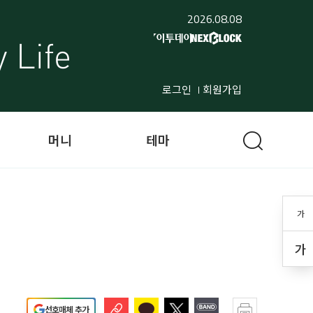
2026.08.08
로그인
회원가입
머니
테마
가
가
선호매체 추가