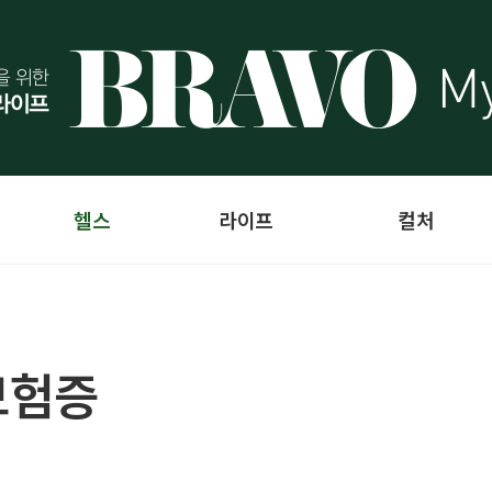
헬스
라이프
컬처
보험증