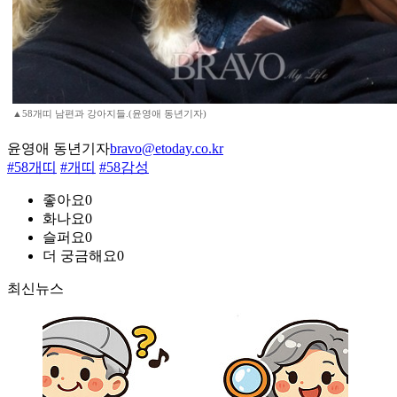
▲58개띠 남편과 강아지들.(윤영애 동년기자)
윤영애 동년기자
bravo@etoday.co.kr
#58개띠
#개띠
#58감성
좋아요
0
화나요
0
슬퍼요
0
더 궁금해요
0
최신뉴스