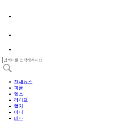
전체뉴스
피플
헬스
라이프
컬처
머니
테마