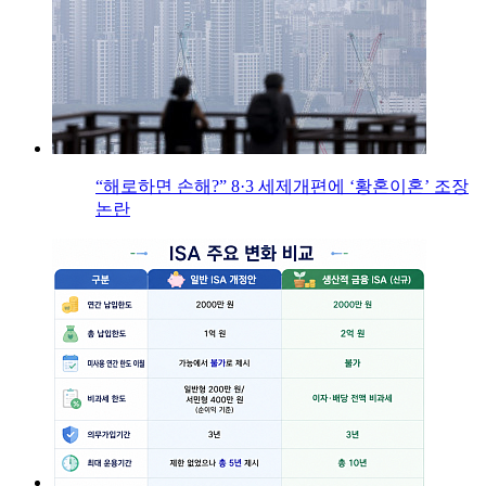
“해로하면 손해?” 8·3 세제개편에 ‘황혼이혼’ 조장
논란