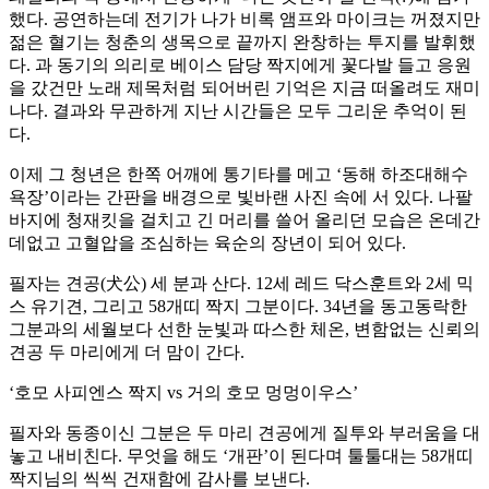
했다. 공연하는데 전기가 나가 비록 앰프와 마이크는 꺼졌지만
젊은 혈기는 청춘의 생목으로 끝까지 완창하는 투지를 발휘했
다. 과 동기의 의리로 베이스 담당 짝지에게 꽃다발 들고 응원
을 갔건만 노래 제목처럼 되어버린 기억은 지금 떠올려도 재미
나다. 결과와 무관하게 지난 시간들은 모두 그리운 추억이 된
다.
이제 그 청년은 한쪽 어깨에 통기타를 메고 ‘동해 하조대해수
욕장’이라는 간판을 배경으로 빛바랜 사진 속에 서 있다. 나팔
바지에 청재킷을 걸치고 긴 머리를 쓸어 올리던 모습은 온데간
데없고 고혈압을 조심하는 육순의 장년이 되어 있다.
필자는 견공(犬公) 세 분과 산다. 12세 레드 닥스훈트와 2세 믹
스 유기견, 그리고 58개띠 짝지 그분이다. 34년을 동고동락한
그분과의 세월보다 선한 눈빛과 따스한 체온, 변함없는 신뢰의
견공 두 마리에게 더 맘이 간다.
‘호모 사피엔스 짝지 vs 거의 호모 멍멍이우스’
필자와 동종이신 그분은 두 마리 견공에게 질투와 부러움을 대
놓고 내비친다. 무엇을 해도 ‘개판’이 된다며 툴툴대는 58개띠
짝지님의 씩씩 건재함에 감사를 보낸다.