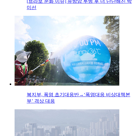
[브라보 문화 이슈] 유방암 투병 후 더 단단해진 박
미선
복지부, 폭염 초기대응반→‘폭염대응 비상대책본
부’ 격상 대응