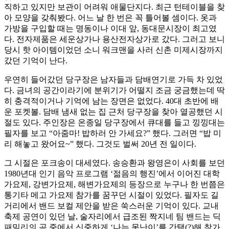
직하고 있지만 보관이 어려워 애물단지다. 최근 턴테이블을 찾
아 모양을 갖춰봤다. 어느 날 한 번은 꼭 틀어볼 셈이다. 옷과
가방을 구입할 때는 명동이나 이대 앞, 동대문시장이 최고였
다. 전자제품은 세운상가나 용산전자상가로 갔다. 그러고 보니
당시 핫 아이템이었던 소니 워크맨을 사러 신촌 미제시장까지
갔던 기억이 난다.
우연히 들어갔던 당구장은 남자들과 담배연기로 가득 차 있었
다. 금녀의 공간이라기에 분위기가 어떨지 조금 궁금했는데 딱
히 충격적이거나 기억에 남는 장면은 없었다. 40대 초반에 배
운 포켓볼. 담배 냄새 없는 집 근처 당구장을 찾아 열공했던 시
절도 있다. 주인장은 온종일 당구장에서 큐대를 들고 낑낑대는
필자를 보고 “아줌마! 밥하러 안 가세요?” 했다. 그러면 “밥 미
리 해놓고 왔어요~” 했다. 그것도 벌써 20년 전 일이다.
그 시절은 포크송이 대세였다. 송승환과 왕영은이 사회를 보던
1980년대 인기 음악 프로그램 ‘젊음의 행진’에서 이어진 대학
가요제, 강변가요제, 해변가요제의 등장으로 누구나 한 번쯤은
통기타 메고 가요제 참가를 꿈꾸던 시절이 있었다. 필자도 길
거리에서 밴드 보컬 제안을 받은 쑥스러운 기억이 있다. 교내
축제 공연이 있던 날, 술자리에서 급조된 짝지네 팀 밴드는 딕
패밀리의 곡 중에서 신중하게 ‘나는 못난이’를 간택(?)해 참가