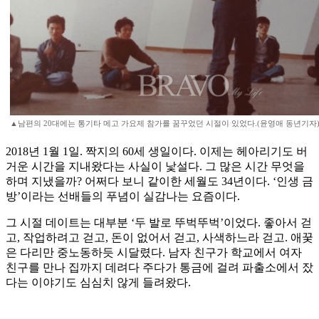
▲남편의 20대에는 통기타 메고 가요제 참가를 꿈꾸었던 시절이 있었다.(윤영애 동년기자
2018년 1월 1일. 짝지의 60세 생일이다. 이제는 헤아리기도 버
거운 시간을 지내왔다는 사실이 낯설다. 그 많은 시간 무엇을
하며 지냈을까? 어쩌다 보니 같이한 세월도 34년이다. ‘인생 금
방’이라는 선배들의 푸념이 실감나는 요즘이다.
그 시절 데이트는 대부분 ‘두 발로 뚜벅뚜벅’이었다. 좋아서 걷
고, 작업하려고 걷고, 돈이 없어서 걷고, 사색하느라 걷고. 애꿎
은 다리만 중노동하듯 시달렸다. 남자 친구가 학교에서 여자
친구를 만나 집까지 데려다 주다가 통금에 걸려 파출소에서 잤
다는 이야기도 심심치 않게 들려왔다.