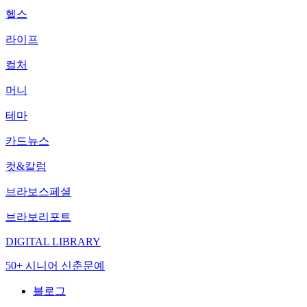
헬스
라이프
컬처
머니
테마
카드뉴스
컷&칼럼
브라보스페셜
브라보리포트
DIGITAL LIBRARY
50+ 시니어 신춘문예
블로그