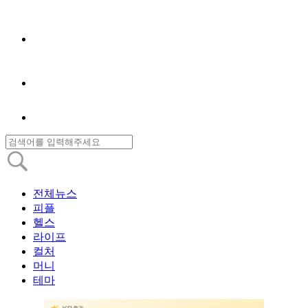
전체뉴스
피플
헬스
라이프
컬처
머니
테마