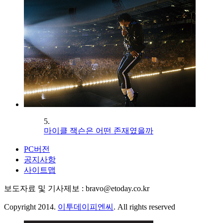
5.
마이클 잭슨은 어떤 존재였을까
PC버전
공지사항
사이트맵
보도자료 및 기사제보 : bravo@etoday.co.kr
Copyright 2014.
이투데이피엔씨
. All rights reserved