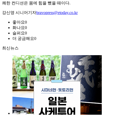
쾌한 컨디션은 몸에 힘을 뺐을 때이다.
강신영 시니어기자
bravopress@etoday.co.kr
좋아요
0
화나요
0
슬퍼요
0
더 궁금해요
0
최신뉴스