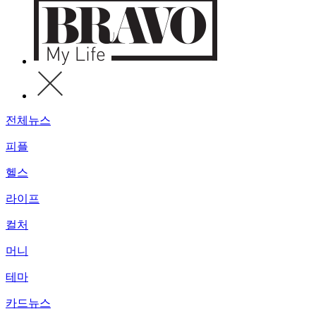
전체뉴스
피플
헬스
라이프
컬처
머니
테마
카드뉴스