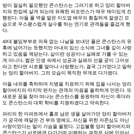
방이 절실히 필요했던 콘스탄스는 그러기로 하고 앙리 할아버
지와 한집에 살게 되는데 유쾌한 퍼포먼스가 매우 재미있게 진
행된다. 아들 폴 역을 맡은 이도엽 배우의 훤칠하게 잘생긴 모
습으로 우스꽝스럽게 실수를 하는 연기로 관객들을 즐겁게 했
다.
40대 불임부부로 의욕 없는 나날을 보내던 폴은 콘스탄스의 유
혹에 넘어가는 듯했지만 아내의 임신 소식에 그녀를 깊이 사랑
하고 있음을 깨닫는다. 삶이란 성공이나 실패로 가를 수 있는
게 아니다. 짧은 인생 속에서 성공과 실패의 선을 굳이 그어보
라고 한다면 서로를 얼마나 사랑했는가, 결국 그거였다고 말하
는 앙리 할아버지. 그의 모습이 묵직한 무게로 다가왔다.
아들 내외를 축하하며 지병을 치료하기 위해 집을 나서는 앙리
할아버지의 마지막 편지는 관객의 마음을 울컥하게 만든다. 또
새로운 꿈을 찾아 떠나는 콘스탄스를 응원하며 자신이 죽더라
도 콘스탄스의 대학 학비를 지원하겠다고 약속한다.
파리의 한 아파트에서 홀로 남은 생을 살아가던 앙리 할아버지
가 궁극에 깨달은 건 부와 명예도, 자신을 위한 자존심도 아닌
사랑이었다는 말이 가슴을 울렸다. 고집불통 앙리 할아버지와
콘스탄스가 서로에게 다가가며 이해하는 과정은 삶에 있어서