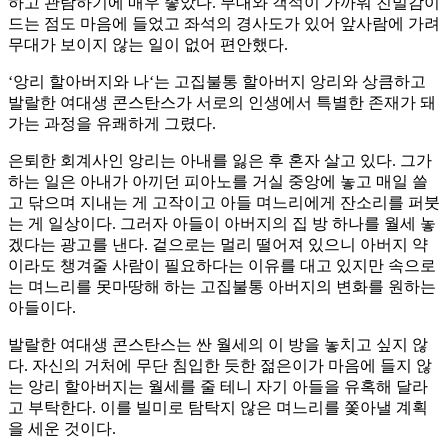
하고 관람하기에 매우 좋았다. 무대와 객석이 가까워 친밀감이
드는 점도 마음에 들었고 좌석의 경사도가 있어 앞사람에 가려
무대가 보이지 않는 일이 없어 편안했다.
‘앙리 할아버지와 나‘는 고집불통 할아버지 앙리와 상큼하고
발랄한 여대생 콘스탄스가 서로의 인생에서 특별한 존재가 돼
가는 과정을 유쾌하게 그렸다.
은퇴한 회계사인 앙리는 아내를 잃은 후 혼자 살고 있다. 그가
하는 일은 아내가 아끼던 피아노를 거실 중앙에 놓고 매일 쓸
고 닦으며 지내는 게 고작이고 아들 며느리에게 잔소리를 퍼붓
는 게 일상이다. 그러자 아들이 아버지의 집 방 하나를 월세 놓
겠다는 광고를 낸다. 겉으로는 멀리 떨어져 있으니 아버지 약
이라도 챙겨줄 사람이 필요하다는 이유를 대고 있지만 속으로
는 며느리를 못마땅해 하는 고집불통 아버지의 변화를 원하는
아들이다.
발랄한 여대생 콘스탄스는 싼 월세의 이 방을 놓치고 싶지 않
다. 자신의 거처에 무단 침입한 듯한 젊은이가 마음에 들지 않
는 앙리 할아버지는 월세를 줄 테니 자기 아들을 유혹해 달라
고 부탁한다. 이를 빌미로 탐탁지 않은 며느리를 쫓아낼 계획
을 세운 것이다.