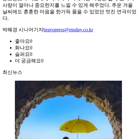
사랑이 얼마나 중요한지를 느낄 수 있게 해주었다. 추운 겨울
날씨에도 훈훈한 마음을 한가득 품을 수 있었던 멋진 연극이었
다.
박혜경 시니어기자
bravopress@etoday.co.kr
좋아요
0
화나요
0
슬퍼요
0
더 궁금해요
0
최신뉴스