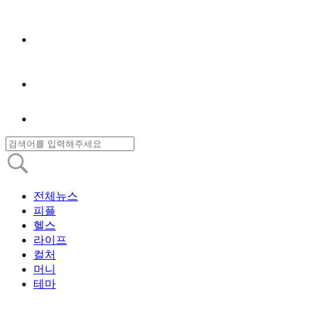
전체뉴스
피플
헬스
라이프
컬처
머니
테마