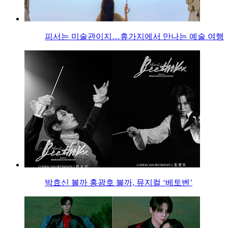
피서는 미술관이지…휴가지에서 만나는 예술 여행
박효신 볼까 홍광호 볼까, 뮤지컬 ‘베토벤’