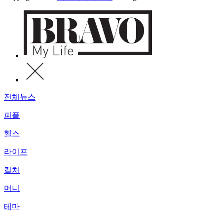
전체뉴스
피플
헬스
라이프
컬처
머니
테마