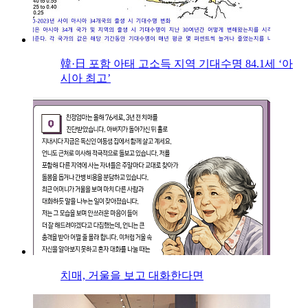
韓·日 포함 아태 고소득 지역 기대수명 84.1세 ‘아
시아 최고’
치매, 거울을 보고 대화한다면