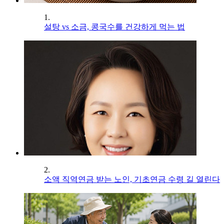
1.
설탕 vs 소금, 콩국수를 건강하게 먹는 법
2.
소액 직역연금 받는 노인, 기초연금 수령 길 열린다