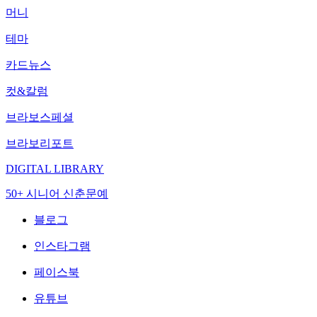
머니
테마
카드뉴스
컷&칼럼
브라보스페셜
브라보리포트
DIGITAL LIBRARY
50+ 시니어 신춘문예
블로그
인스타그램
페이스북
유튜브