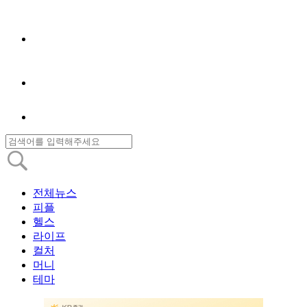
전체뉴스
피플
헬스
라이프
컬처
머니
테마