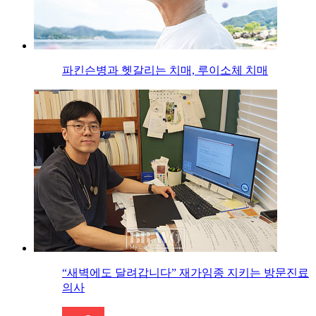
파킨슨병과 헷갈리는 치매, 루이소체 치매
“새벽에도 달려갑니다” 재가임종 지키는 방문진료
의사