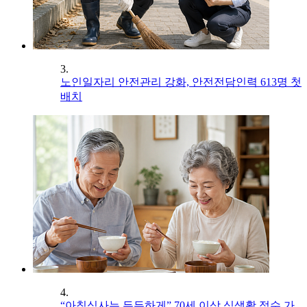
3.
노인일자리 안전관리 강화, 안전전담인력 613명 첫
배치
4.
“아침식사는 든든하게” 70세 이상 식생활 점수 가