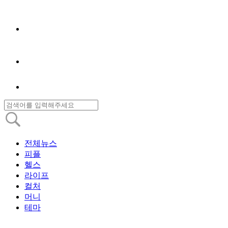
전체뉴스
피플
헬스
라이프
컬처
머니
테마