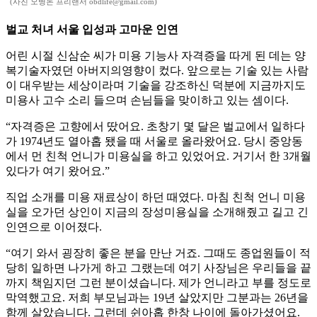
(사진 오병돈 프리랜서 obdlife@gmail.com)
벌교 처녀 서울 입성과 고마운 인연
어린 시절 신삼순 씨가 미용 기능사 자격증을 따게 된 데는 양
복기술자였던 아버지의영향이 컸다. 앞으로는 기술 있는 사람
이 대우받는 세상이라며 기술을 강조하신 덕분에 지금까지도
미용사 고수 소리 들으며 손님들을 맞이하고 있는 셈이다.
“자격증은 고향에서 땄어요. 초창기 몇 달은 벌교에서 일하다
가 1974년도 열아홉 됐을 때 서울로 올라왔어요. 당시 중앙동
에서 먼 친척 언니가 미용실을 하고 있었어요. 거기서 한 3개월
있다가 여기 왔어요.”
직업 소개를 미용 재료상이 하던 때였다. 마침 친척 언니 미용
실을 오가던 상인이 지금의 장성미용실을 소개해줬고 길고 긴
인연으로 이어졌다.
“여기 와서 굉장히 좋은 분을 만난 거죠. 그때도 종업원들이 적
당히 일하면 나가게 하고 그랬는데 여기 사장님은 우리들을 끝
까지 책임지던 그런 분이셨습니다. 제가 언니라고 부를 정도로
막역했고요. 저희 부모님과는 19년 살았지만 그분과는 26년을
함께 살았습니다. 그런데 쉰아홉 한창 나이에 돌아가셨어요.