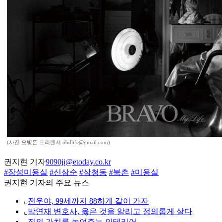
(사진 오병돈 프리랜서 obdlife@gmail.com)
권지현 기자
9090ji@etoday.co.kr
#장성미용실
#신삼순
#삼청동
#북촌
#미용실
권지현 기자의 주요 뉴스
⌞
전우야, 99세까지 88하게 같이 가자
⌞
박연재 변호사, 옳은 것을 알리고 정의롭게 살다
⌞
집의 가치를 높여주는 인테리어