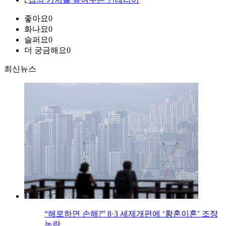
좋아요
0
화나요
0
슬퍼요
0
더 궁금해요
0
최신뉴스
“해로하면 손해?” 8·3 세제개편에 ‘황혼이혼’ 조장
논란