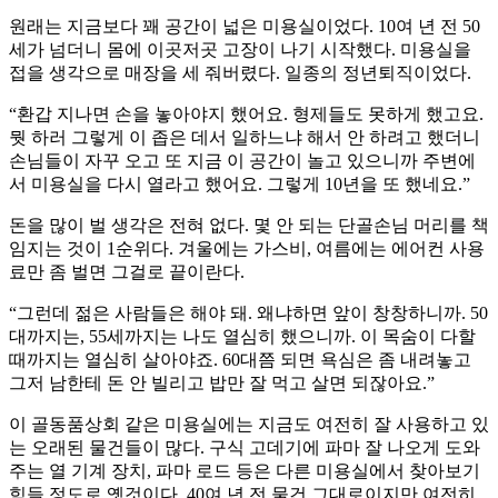
원래는 지금보다 꽤 공간이 넓은 미용실이었다. 10여 년 전 50
세가 넘더니 몸에 이곳저곳 고장이 나기 시작했다. 미용실을
접을 생각으로 매장을 세 줘버렸다. 일종의 정년퇴직이었다.
“환갑 지나면 손을 놓아야지 했어요. 형제들도 못하게 했고요.
뭣 하러 그렇게 이 좁은 데서 일하느냐 해서 안 하려고 했더니
손님들이 자꾸 오고 또 지금 이 공간이 놀고 있으니까 주변에
서 미용실을 다시 열라고 했어요. 그렇게 10년을 또 했네요.”
돈을 많이 벌 생각은 전혀 없다. 몇 안 되는 단골손님 머리를 책
임지는 것이 1순위다. 겨울에는 가스비, 여름에는 에어컨 사용
료만 좀 벌면 그걸로 끝이란다.
“그런데 젊은 사람들은 해야 돼. 왜냐하면 앞이 창창하니까. 50
대까지는, 55세까지는 나도 열심히 했으니까. 이 목숨이 다할
때까지는 열심히 살아야죠. 60대쯤 되면 욕심은 좀 내려놓고
그저 남한테 돈 안 빌리고 밥만 잘 먹고 살면 되잖아요.”
이 골동품상회 같은 미용실에는 지금도 여전히 잘 사용하고 있
는 오래된 물건들이 많다. 구식 고데기에 파마 잘 나오게 도와
주는 열 기계 장치, 파마 로드 등은 다른 미용실에서 찾아보기
힘들 정도로 옛것이다. 40여 년 전 물건 그대로이지만 여전히