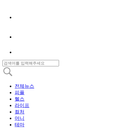
전체뉴스
피플
헬스
라이프
컬처
머니
테마