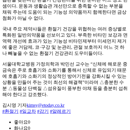
셈이다. 운동과 생활습관 개선만으로 충족할 수 없는 부분을
채워 주는데 도움이 되는 기능성 의약품까지 함께한다면 금상
첨화가 아닐 수 없다.
국내 주요 제약사들은 환절기 건강을 위협하는 여러 증상별로
특화된 일반의약품을 선보이고 있다. 부족한 비타민 보강과 면
역력 개선에 효과가 있는 기능성 비타민제부터 미세먼지 제거
에 좋은 거담제, 코·구강 및 눈관리, 관절 보호까지 어느 것 하
나 빼놓을 수 없는 환절기 건강관리 도우미들이다.
서울대학교병원 가정의학과 박민선 교수는 “신체에 해로운 중
금속은 주로 호흡기와 소화기를 통해서 신체로 유입되기 때문
에 호흡기와 소화기의 정상적인 방어기전을 강화시킬 수 있는
상황을 만들어 주는 것이 최선의 해결책”이라며 △충분한 수
분 △동물성 단백질 △섬유질이 풍부한 야채 등을 충분히 섭취
해야 한다고 강조했다.
김시영 기자
kimsy@etoday.co.kr
#환절기
#일교차
#감기
#알레르기
좋아요
0
화나요
0