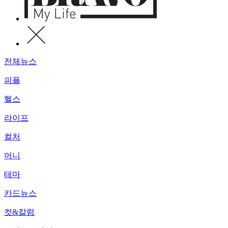
전체뉴스
피플
헬스
라이프
컬처
머니
테마
카드뉴스
컷&칼럼