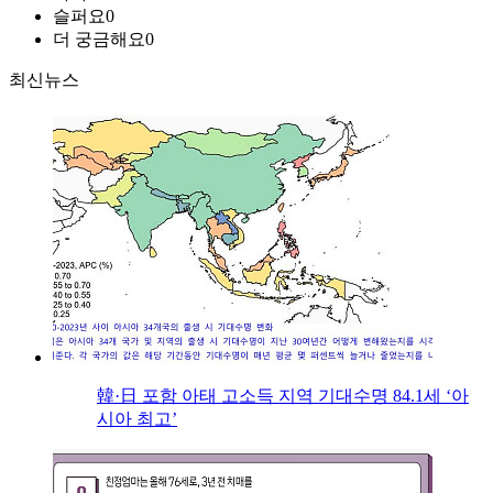
슬퍼요
0
더 궁금해요
0
최신뉴스
韓·日 포함 아태 고소득 지역 기대수명 84.1세 ‘아
시아 최고’