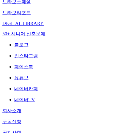
브라보스페셜
브라보리포트
DIGITAL LIBRARY
50+ 시니어 신춘문예
블로그
인스타그램
페이스북
유튜브
네이버카페
네이버TV
회사소개
구독신청
공지사항