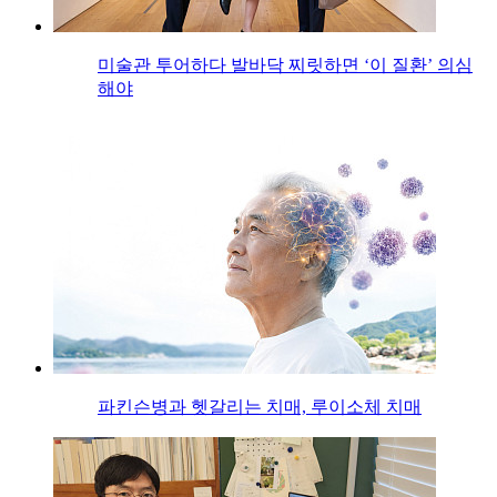
미술관 투어하다 발바닥 찌릿하면 ‘이 질환’ 의심
해야
파킨슨병과 헷갈리는 치매, 루이소체 치매