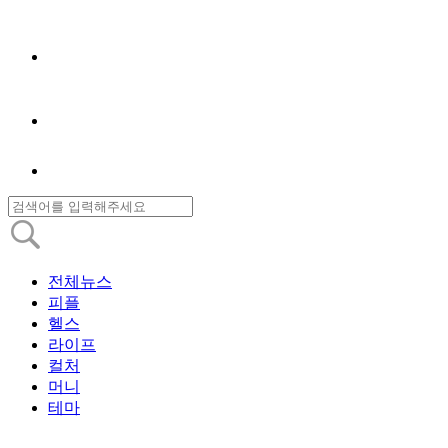
전체뉴스
피플
헬스
라이프
컬처
머니
테마