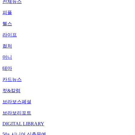
전체뉴스
피플
헬스
라이프
컬처
머니
테마
카드뉴스
컷&칼럼
브라보스페셜
브라보리포트
DIGITAL LIBRARY
50+ 시니어 신춘문예