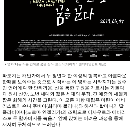
▲영화 '나는 다른 언어로 꿈을 꾼다' 포스터(에이케이엔터테인먼트 제공)
파도치는 해안가에서 두 청년과 한 여성의 행복하고 아름다운
한때를 보여주는 것으로 시작하는 이 영화는 사라져가는 원주
민 언어에 대한 안타까움, 신을 통한 구원을 가르치는 가톨릭
과 원시 신앙, 노년 세대와 젊은 세대의 우정, 긴 애증의 세월과
짧은 화해의 시간을 그린다. 이 모든 이항 대립은 마틴이 에바
리스토의 손녀 주비아(화티마 몰리나)와 하신타 할머니의 딸
플라비아나(노르마 안젤리카)의 조력으로 이사우로와 에바리
스토 두 할아버지를 녹음기 앞에 앉히는 어려운 과정을 통해
서서히 구체적으로 드러난다.