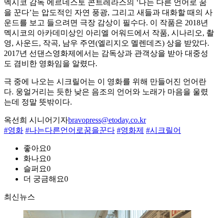
멕시코 감독 에르네스토 콘트레라스의 ‘나는 다른 언어로 꿈
을 꾼다’는 압도적인 자연 풍광, 그리고 새들과 대화할 때의 사
운드를 보고 들으려면 극장 감상이 필수다. 이 작품은 2018년
멕시코의 아카데미상인 아리엘 어워드에서 작품, 시나리오, 촬
영, 사운드, 작곡, 남우 주연(엘리지오 멜렌데즈) 상을 받았다.
2017년 선댄스영화제에서는 감독상과 관객상을 받아 대중성
도 겸비한 영화임을 알렸다.
극 중에 나오는 시크릴어는 이 영화를 위해 만들어진 언어란
다. 웅얼거리는 듯한 낮은 음조의 언어와 노래가 마음을 울렸
는데 정말 뜻밖이다.
옥선희 시니어기자
bravopress@etoday.co.kr
#영화
#나는다른언어로꿈을꾼다
#영화제
#시크릴어
좋아요
0
화나요
0
슬퍼요
0
더 궁금해요
0
최신뉴스