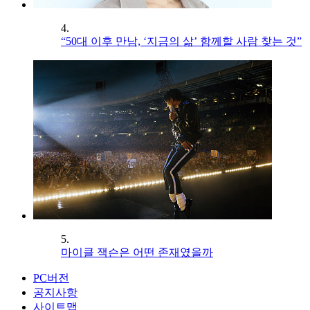
4.
“50대 이후 만남, ‘지금의 삶’ 함께할 사람 찾는 것”
5.
마이클 잭슨은 어떤 존재였을까
PC버전
공지사항
사이트맵