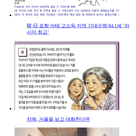
韓·日 포함 아태 고소득 지역 기대수명 84.1세 ‘아
시아 최고’
치매, 거울을 보고 대화한다면