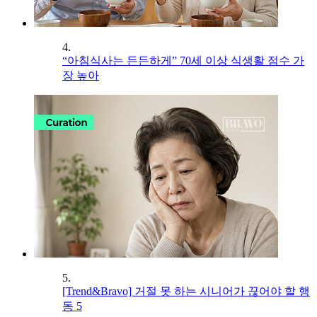
4.
“아침식사는 든든하게” 70세 이상 식생활 점수 가
장 높아
5.
[Trend&Bravo] 거절 못 하는 시니어가 끊어야 할 행
동 5