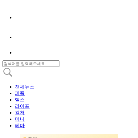
전체뉴스
피플
헬스
라이프
컬처
머니
테마