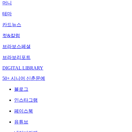
머니
테마
카드뉴스
컷&칼럼
브라보스페셜
브라보리포트
DIGITAL LIBRARY
50+ 시니어 신춘문예
블로그
인스타그램
페이스북
유튜브