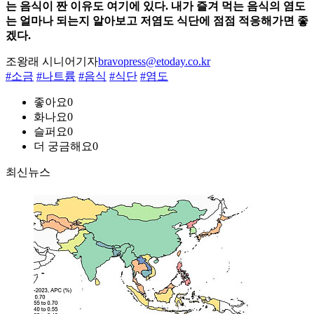
는 음식이 짠 이유도 여기에 있다. 내가 즐겨 먹는 음식의 염도
는 얼마나 되는지 알아보고 저염도 식단에 점점 적응해가면 좋
겠다.
조왕래 시니어기자
bravopress@etoday.co.kr
#소금
#나트륨
#음식
#식단
#염도
좋아요
0
화나요
0
슬퍼요
0
더 궁금해요
0
최신뉴스