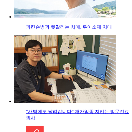
파킨슨병과 헷갈리는 치매, 루이소체 치매
“새벽에도 달려갑니다” 재가임종 지키는 방문진료
의사