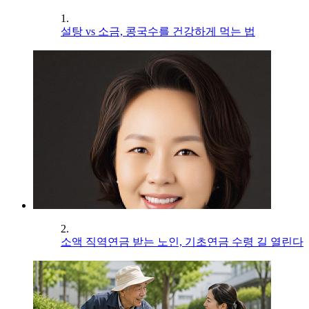
1.
설탕 vs 소금, 콩국수를 건강하게 먹는 법
2.
소액 직역연금 받는 노인, 기초연금 수령 길 열린다