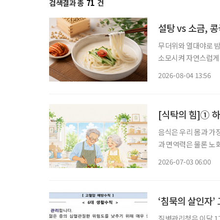
검색결과 총
71
건
설탕 vs 소금,
무더위와 열대야로 밤
소모시켜 자연스럽게 보양식을 찾게 만든다.
르지만, 시원하고 고소
2026-08-04 13:56
단순히 더위를 식히는
[식탁의 힘]① 
음식은 우리 몸과 가
과 면역력은 물론 노
유튜브 채널을 통해 
2026-07-03 06:00
‘침묵의 살인자’
질병관리청은 이달 17