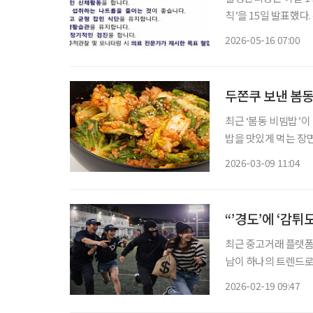
칙’을 15일 발표했
고령층의 꾸준한 관리가 중요하다. 질병관리청에 따르면 
2026-05-16 07:00
이상이거나 이완기 혈
두쫀쿠 보낸 봄동
최근 ‘봄동 비빔밥’이
밥을 맛있게 먹는 장
텐츠 조회수는 500만
2026-03-09 11:04
“’경도’에 ‘감튀
최근 중고거래 플랫폼
남이 하나의 트렌드로 
도)’과 감자튀김을 함께 즐기는 ‘감튀
2026-02-19 09:47
서 누구나 즐길 수 