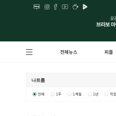
전체뉴스
피플
전체
1주
1개월
1년
직