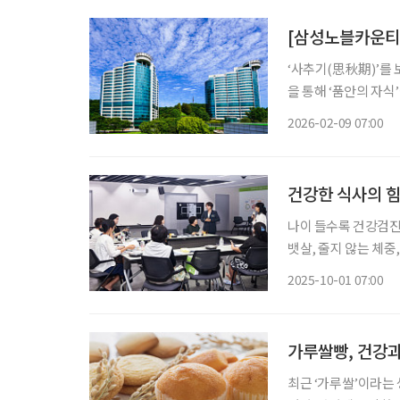
[삼성노블카운티]
‘사추기(思秋期)’를 
을 통해 ‘품안의 자식
별을 겪으며 혼자 서
2026-02-09 07:00
살아온 집에서 계속 생활하
건강한 식사의 힘
나이 들수록 건강검진
뱃살, 줄지 않는 체중
막막하다면 해답은 ‘식
2025-10-01 07:00
가루쌀빵, 건강과
최근 ‘가루쌀’이라는