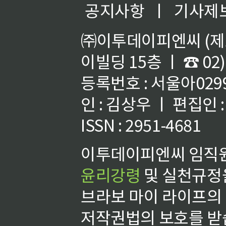
공지사항
ㅣ
기사제
㈜이투데이피엔씨 (제호
이빌딩 15층 ㅣ ☎ 02)
등록번호 : 서울아02992
인 : 김상우 ㅣ 편집인
ISSN : 2951-4681
이투데이피엔씨 임직원
윤리강령
및 실천규정을
브라보 마이 라이프의
저작권법의 보호를 받