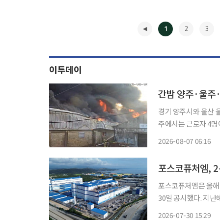
1
2
3
이투데이
간밤 양주·울주
경기 양주시와 울산 
주에서는 근로자 4명
전재난문자를 발송했다. 7일 경기도북부소방재난본부와 연합뉴스 등에 따르면 전
2026-08-07 06:16
◀
포스코퓨처엠, 2
포스코퓨처엠은 올해 2
30일 공시했다. 지난해
증했다. 배터리소재 사업은 매출 3279억원, 영업이익 25억원으로 직전 분기 대비 흑자 전환
2026-07-30 15:29