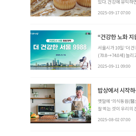
있다. 건강에 유익하면서도 맛과 식감까지 살려 소화 건강에 민감한 중장년층에게 새로운 선
택지로 떠오르고 있다. 흰 밀가루로 만든 빵은 부드럽고 풍미가 좋지만, 건강 측면에서 
2025-09-17 07:00
지 아쉬움이 있다. 질
“건강한 노화 지
서울시가 10일 ‘더 건
(70.8→74.0세) 
획은 △일상 운동 활
2025-09-11 09:00
자인 등 4대 축과 1
밥상에서 시작하
옛말에 ‘의식동원(醫食
잘 먹는 것이 우리의 건강
신체가 변하는 중장년
2025-08-02 07:00
량, 질병 예방·관리 