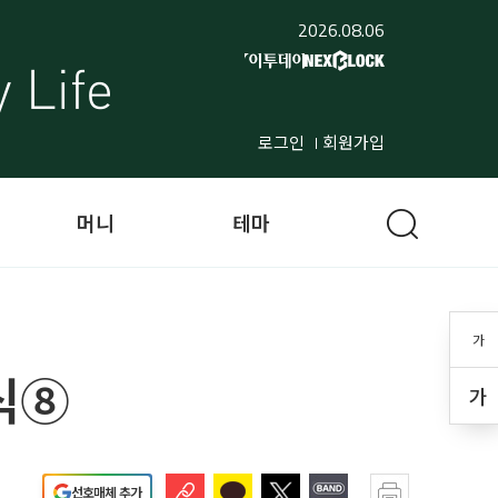
2026.08.06
로그인
회원가입
머니
테마
가
식⑧
가
선호매체 추가