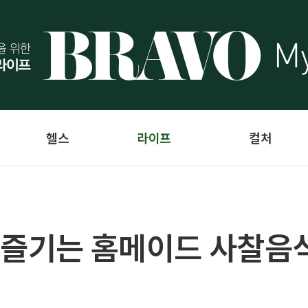
헬스
라이프
컬처
 즐기는 홈메이드 사찰음