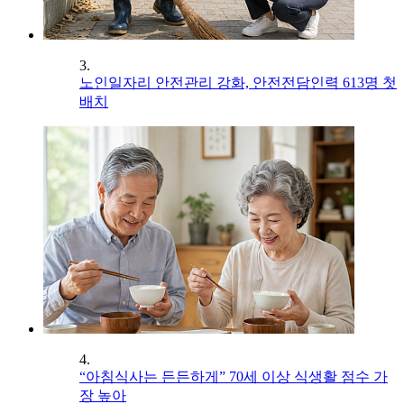
3.
노인일자리 안전관리 강화, 안전전담인력 613명 첫
배치
4.
“아침식사는 든든하게” 70세 이상 식생활 점수 가
장 높아