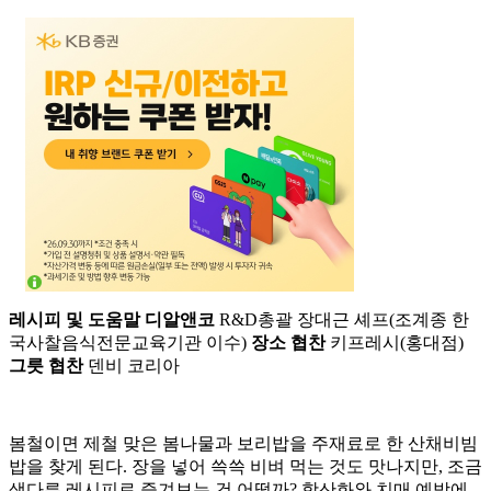
레시피 및 도움말 디알앤코
R&D총괄 장대근 셰프(조계종 한
국사찰음식전문교육기관 이수)
장소 협찬
키프레시(홍대점)
그릇 협찬
덴비 코리아
봄철이면 제철 맞은 봄나물과 보리밥을 주재료로 한 산채비빔
밥을 찾게 된다. 장을 넣어 쓱쓱 비벼 먹는 것도 맛나지만, 조금
색다른 레시피로 즐겨보는 건 어떨까? 항산화와 치매 예방에