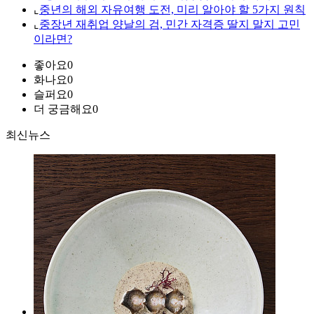
⌞
중년의 해외 자유여행 도전, 미리 알아야 할 5가지 원칙
⌞
중장년 재취업 양날의 검, 민간 자격증 딸지 말지 고민
이라면?
좋아요
0
화나요
0
슬퍼요
0
더 궁금해요
0
최신뉴스