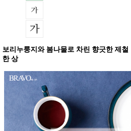
보리누룽지와 봄나물로 차린 향긋한 제철
한 상