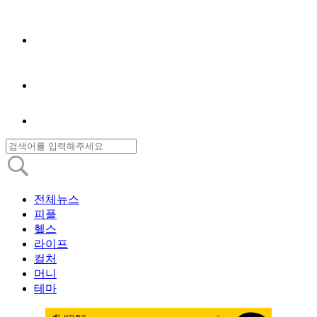
전체뉴스
피플
헬스
라이프
컬처
머니
테마