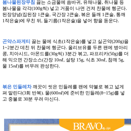
봄나물된장무침
끓는 소금물에 씀바귀, 유채나물, 취나물 등
봄나물을 각각(100g씩) 넣고 거품이 나면 건져 찬물에 헹군다.
된장양념(집된장 1큰술, 국간장 2큰술, 볶은 들깨 1큰술, 통깨
1작은술)에 무친 뒤, 들기름(1작은술)을 넣어 향을 돋운다.
곤약스파게티
끓는 물에 식초(1작은술)를 넣고 실곤약(200g)을
1~2분간 데친 뒤 찬물에 헹군다. 올리브유를 두른 팬에 병아리
콩, 치아시드, 아몬드를(30g씩) 3분간 볶고, 파프리카(50g)를 더
해 익으면 간장소스(간장 10㎖, 설탕 15g, 식초 30㎖, 참깨 5g,
물 15㎖)를 버무려 완성한다.
볶은 민들레차
깨끗이 씻은 민들레를 팬에 약불로 볶고 넓게
펴 말린다(3회 반복). 물(600㎖)에 준비한 민들레(8~15g)를 넣
고 중불로 30분 우려 마신다.