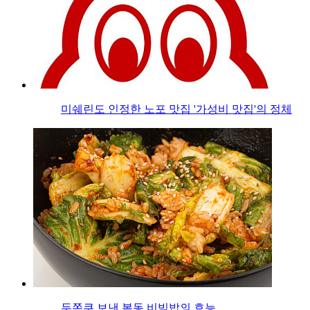
미쉐린도 인정한 노포 맛집 '가성비 맛집'의 정체
두쫀쿠 보낸 봄동 비빔밥의 효능