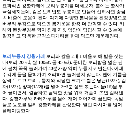
효과적인 강황카레에 보리누룽지를 더해보자. 봄에는 황사가
극심해지는데, 같은 보리밥도 누룽지로 만들어 섭취하면 중금
속 배출에 도움이 된다. 여기에 다양한 봄나물을 된장양념으로
버무려 무침으로 먹으면 봄기운을 한층 더 만끽할 수 있다. 카
레와 된장무침은 향이 진해 자칫 입안이 텁텁해질 수 있는데
깔끔하고 담백한 곤약스파게티를 함께 먹으면 개운해진다.
보리누룽지 강황카레
보리와 쌀을 2대 1 비율로 해 밥을 짓는
다(보리 200㎖, 쌀 100㎖, 물 450㎖). 준비한 보리밥을 넓은 팬
에 펼쳐 꾹꾹 눌러가며 40분가량 익혀 누룽지로 만든다. 이때
주걱에 물을 묻혀가며 조리하면 눌어붙지 않는다. 팬에 기름을
살짝 두르고 보리누룽지와 적당한 크기로 썰은 당근(1/2개), 감
자(1/2개), 양파(1/2개)를 넣어 2~3분 정도 볶는다. 물(1ℓ)을 부
어 끓이면서, 깔끔하고 담백한 맛을 위해 거품이 뜨면 걸러낸
다. 강황가루와 카레가루를 물에 개어 저어가며 끓인다. 녹말
물로 농도를 맞춰 강황카레를 완성한다. 말린 다시마를 얹어
플레이팅한다.