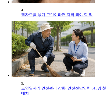
4.
팔자주름 생겨 고민이라면 지금 해야 할 일
5.
노인일자리 안전관리 강화, 안전전담인력 613명 첫
배치