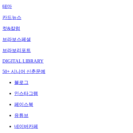
테마
카드뉴스
컷&칼럼
브라보스페셜
브라보리포트
DIGITAL LIBRARY
50+ 시니어 신춘문예
블로그
인스타그램
페이스북
유튜브
네이버카페