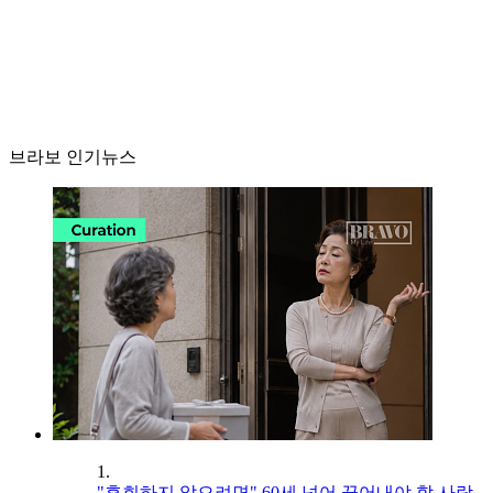
브라보 인기뉴스
1.
"후회하지 않으려면" 60세 넘어 끊어내야 할 사람