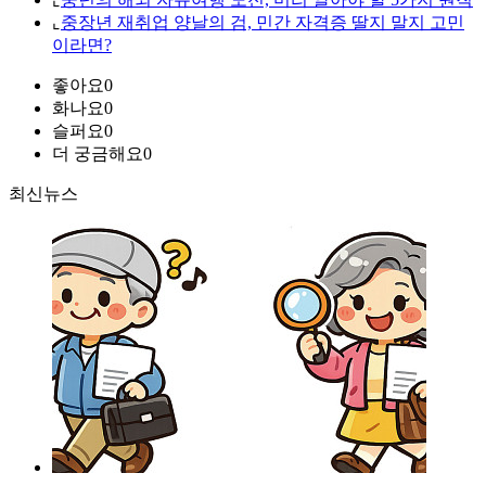
⌞
중장년 재취업 양날의 검, 민간 자격증 딸지 말지 고민
이라면?
좋아요
0
화나요
0
슬퍼요
0
더 궁금해요
0
최신뉴스