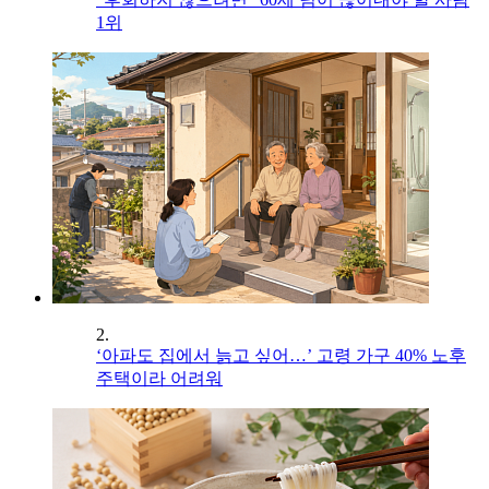
1위
2.
‘아파도 집에서 늙고 싶어…’ 고령 가구 40% 노후
주택이라 어려워