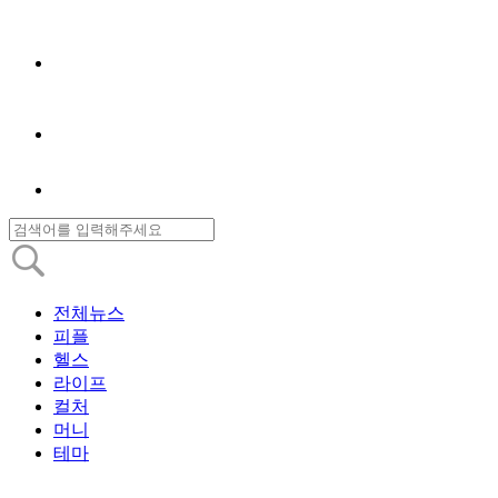
전체뉴스
피플
헬스
라이프
컬처
머니
테마