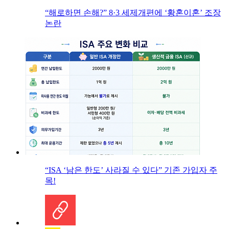
“해로하면 손해?” 8·3 세제개편에 ‘황혼이혼’ 조장
논란
“ISA ‘남은 한도’ 사라질 수 있다” 기존 가입자 주
목!