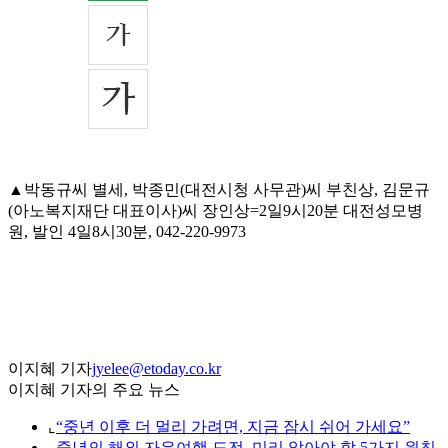
▲박동규씨 별세, 박종민(대전시청 사무관)씨 부친상, 김문규
(아노복지재단 대표이사)씨 장인상=2일9시20분 대전성모병
원, 발인 4일8시30분, 042-220-9973
이지혜 기자
jyelee@etoday.co.kr
이지혜 기자의 주요 뉴스
⌞
“중년 이후 더 멀리 가려면, 지금 잠시 쉬어 가세요”
⌞
중년의 해외 자유여행 도전, 미리 알아야 할 5가지 원칙