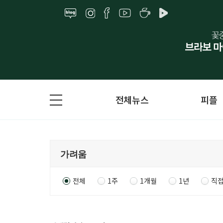
전체뉴스
피플
전체
1주
1개월
1년
직