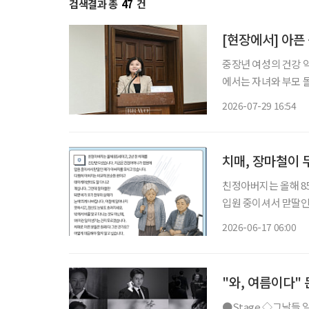
검색결과 총
47
건
[현장에서] 아픈
중장년 여성의 건강 
에서는 자녀와 부모 
발생한다. 여성 건강
2026-07-29 16:54
치매, 장마철이
친정아버지는 올해 8
입원 중이셔서 맏딸인
고 데이케어센터도 잘
2026-06-17 06:00
띄게 나빠집니다. 아
"와, 여름이다"
●Stage ◇그날들 일정 6월 9일 ~ 8월 23일 장소 디큐브 링크아트센터 연출 장유정 출연 엄