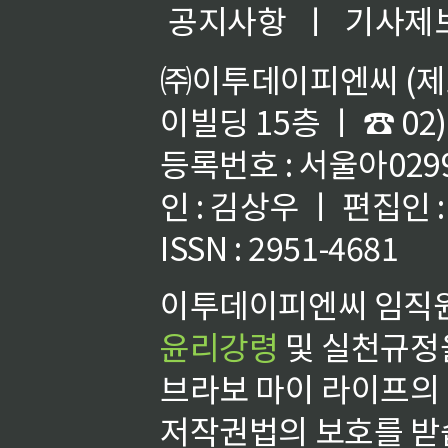
공지사항
ㅣ
기사제
㈜이투데이피엔씨 (제호
이빌딩 15층 ㅣ ☎ 02)
등록번호 : 서울아02992
인 : 김상우 ㅣ 편집인
ISSN : 2951-4681
이투데이피엔씨 임직원
윤리강령
및 실천규정을
브라보 마이 라이프의
저작권법의 보호를 받