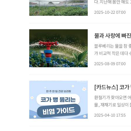
다. 지난해 봄만 해도
뜨리고는 쏜살같이 도망
2025-10-22 07:00
청 나. 그래 인기가 
물과 사랑에 빠진
블루베리는 물을 참 좋
가 비교적 작은 데다 
해를 막기 위한 가림
2025-08-09 07:00
장마철을 피해 수확할
[카드뉴스] 코가 
환절기가 찾아오면 어
물, 재채기로 일상이 
점막이 더욱 예민해져
2025-04-10 17:55
법만으로도 이러한 증