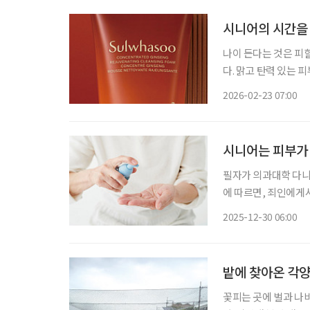
시니어의 시간을
나이 든다는 것은 피
다. 맑고 탄력 있는 
컨디션. 시니어가 바
2026-02-23 07:00
을 붙잡아두는 관리다
시니어는 피부가
필자가 의과대학 다니던 시
에 따르면, 죄인에게서
부 가려움증이 그만큼
2025-12-30 06:00
양증(搔癢症, Pruri
밭에 찾아온 각
꽃피는 곳에 벌과 나