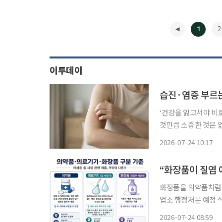
1
2
이투데이
습진·염증 부르는
‘건강을 잃고서야 비
것만큼 소중한 것은 
쏙)’을 통해 일상생활에
2026-07-24 10:17
은 기온과 습도로 인해
◀
“화장품이 질염 
화장품을 의약품처럼 
업소 행정처분 예정 식약처는 대한화장품협회와 3주간 온라인에서 판매되는 화장품의 광고·
판매 게시물을 합동 
2026-07-24 08:59