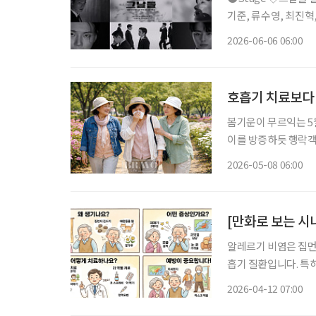
기준, 류수영, 최진혁, 김정현,
며진 주크박스 뮤지컬 
2026-06-06 06:00
다. 청와대 경호실을 
호흡기 치료보다
봄기운이 무르익는 5월
이를 방증하듯 행락객
냥 달갑지 않다. 봄
2026-05-08 06:00
[만화로 보는 시
알레르기 비염은 집먼지
흡기 질환입니다. 특
의 불편을 크게 초래합니다. 질병관리청에 따르면 알레르기 비염의 주
2026-04-12 07:00
께 맑은 콧물이 계속