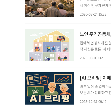
세 이상 인구가 전체 
했지만 이들이 선택할
2026-03-24 15:22
중산층 고령자가 기존
노인 주거공동체,
집에서 건강하게 잘 늙어가
적 자립은 물론, 사
회에서는 이웃과 지역사회의 역할이
2026-03-09 06:00
으로 떠
[AI 브리핑] 치
바쁜 일상 속 알짜 뉴
보를 AI가 정리하고 편집국 기자
지… 서초 시니어플라자 개관 서울 서초구는 전 세대가 함께 이용할
2025-12-31 09:42
초 시니어플라자’를 개