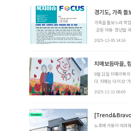
경기도, 가족 돌
가족을 돌보느라 학업·
·은둔 아동·청년을 
관련 인구가 전국 최
2025-12-05 14:16
있다. 경기복지재단은
치매보듬마을, 
9월 21일 치매극복의
다. 치매는 더 이상 ‘가족만의 문제’가 아니다. 지역과 이웃이 함께 보듬을 때, 치매 환자는 일
상 속에서 존엄을 유지
2025-11-11 06:00
경개선, 예방 프로그
[Trend&Bra
노후에 거동이 어려워