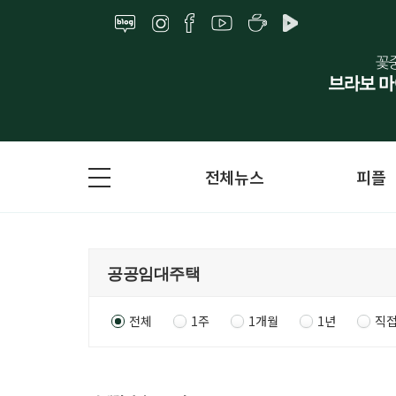
전체뉴스
피플
전체
1주
1개월
1년
직