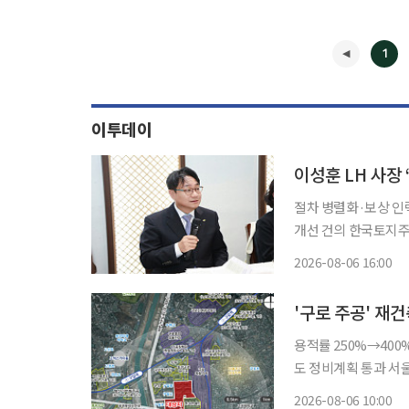
1
이투데이
이성훈 LH 사장
절차 병렬화·보상 인
개선 건의 한국토지주택공사(LH)가 주택 공급 속도를 높이기 위해 보상 절차를 대폭 단축한
다. 사업 절차를 병
2026-08-06 16:00
◀
'구로 주공' 재
용적률 250%→40
도 정비계획 통과 서울 구로구 구로주공아파트가 최고 49층, 3289가구 규모의 대단지로 재건
축된다. 서울시는 전날 제9차 도시계획위원회 신속통합기획 정비사업 등 수권분과위원회를
2026-08-06 10:00