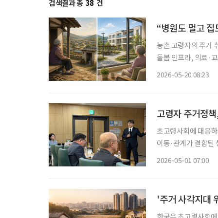
검색결과 총
38
건
“병원도 멀고 집
농촌 고령자의 주거 
돌봄 인프라, 의료·
지적이 나왔다. 전문
2026-05-20 08:23
요
고령자 주거정책,
초고령사회에 대응하기
이동·관계가 결합된 
과 지역에서 계속 살
2026-05-01 07:00
'주거 사각지대 
한국은 초고령사회에 진