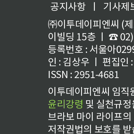
공지사항
ㅣ
기사제
㈜이투데이피엔씨 (제호
이빌딩 15층 ㅣ ☎ 02)
등록번호 : 서울아02992
인 : 김상우 ㅣ 편집인
ISSN : 2951-4681
이투데이피엔씨 임직원
윤리강령
및 실천규정을
브라보 마이 라이프의
저작권법의 보호를 받