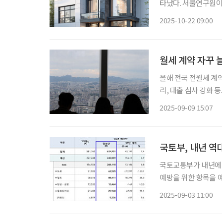
타났다. 서울연구원이
재 살고 있는 집에서
2025-10-22 09:00
하고 싶어 하는 고령
월세 계약 자꾸
올해 전국 전월세 계약 
리, 대출 심사 강화 
흐름 설계 고민” 전세는 축소되고 월세 가격은 상승할 것이란 전망이 나오면서 은퇴 후 현금
2025-09-09 15:07
흐름에 대한 자산 관
국토부, 내년 역
국토교통부가 내년에 
예방을 위한 항목을 예산에 반영했다. 2일 국토부에
62조5000억 원으로 
2025-09-03 11:00
다. 국토부는 △