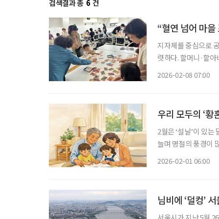
검색결과 총
6
건
“혈연 넘어 마을
지자체를 중심으로 공
렷하다. 할머니·할아
곳에서 육아를 배우고
2026-02-08 07:00
을 회복해간다. 더 나
우리 모두의 ‘황
2월은 ‘설날’이 있는
늘며 명절의 풍경이 
유는 ‘가족’이 그곳에 있기 때문입니다. 2월은 설
2026-02-01 06:00
둔 가정에게는 ‘새 출
님비에 ‘덜컹’ 
서울시가 지난 5월 2