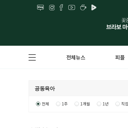
전체뉴스
피플
전체
1주
1개월
1년
직