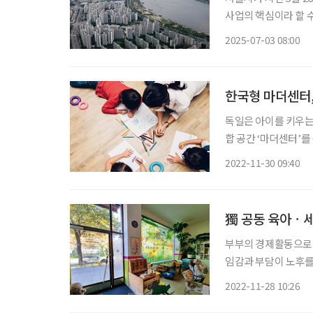
사업의 핵심이라 할 
의 “주민 동의 없는 
2025-07-03 08:00
있다. 실버케어센터
한국형 마더센터,
독일은 아이를 키우는 
합 공간 ‘마더센터’
형성할 수 있도록 돕
2022-11-30 09:40
등장하고
獨 공동 육아ㆍ세
부부의 경제활동으로 
임감과 부담이 노후를 
는 것이 먼저’라고 
2022-11-28 10:26
회적 고립까지 방지하