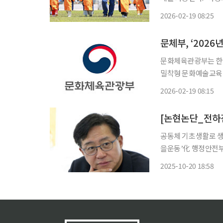
△아동 돌봄 강화한다. 또 △가족 지원 확대 △맞춤형 복지서비스 등 전 생애주기를 아우
2026-02-19 08:25
우선 여성의 경제활동
문체부, ‘202
문화체육관광부는 한국
밀착형 문화예술교육 지원사
면 생활밀착형 문화예
2026-02-19 08:15
완화하고 국민의 일상
[논현논단_전하진
공동체 기초생활로 생
을운동’化 행정안전부 통계에 따르면 전국 228개 기초지방자치단체 중 절반 이상이 소멸 위
험지역이다. 도시 또
2025-10-20 18:58