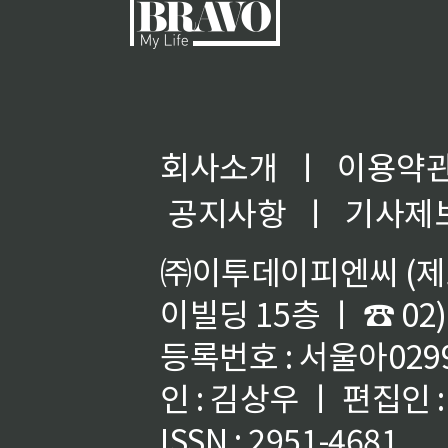
회사소개
ㅣ
이용약
공지사항
ㅣ
기사제
㈜이투데이피엔씨 (제호
이빌딩 15층 ㅣ ☎ 02)
등록번호 : 서울아02992
인 : 김상우 ㅣ 편집인
ISSN : 2951-4681