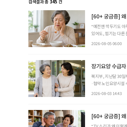
검색결과 총
345
건
[60+ 궁금증] 
“예전엔 깍두기도 아무렇
있어도, 씹기는 다른
은 2015년 43.3%
2026-08-05 06:00
임플란트나 틀니에 대
장기요양 수급자
복지부, 지난달 30
·협약 노인요양시설 수
원 정부가 병원 이동부터 진료, 약 수령, 귀가까지 전 과정을 지원하는 '장기요양 병원동행 시
2026-08-03 14:43
[60+ 궁금증] 
“TV 소리가 왜 이렇게 작지?” 가족은 시끄럽다며 볼륨을 줄이는데,