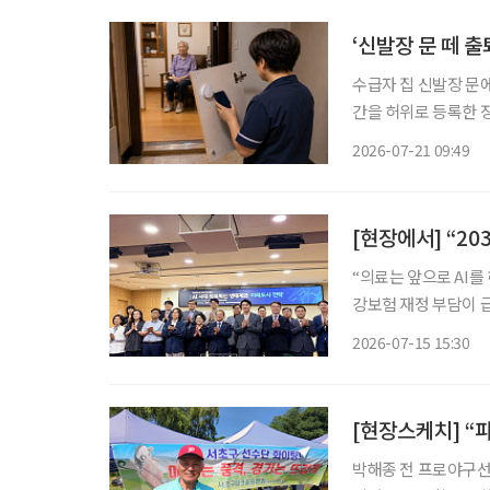
‘신발장 문 떼 
수급자 집 신발장 문
간을 허위로 등록한 
처분이 적법하다고 판단했다. 서울행정법원 행정5부는 5월 14일 
2026-07-21 09:49
영자가 국민건강보험
“의료는 앞으로 AI를 하지 
강보험 재정 부담이 
핵심 기술로 떠오르고
2026-07-15 15:30
의료진의 업무 효율을
[현장스케치] “
박해종 전 프로야구선수,