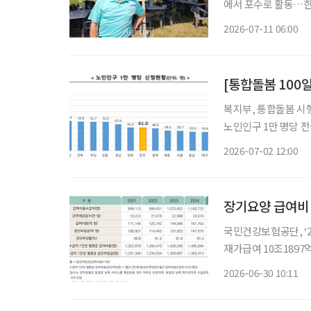
에서 포수로 활동…한국
프 입문 “집에만 있었을 사람들이 경기장에 나와서 공을 치고, 웃으며 애기하는 게 무엇보다
2026-07-11 06:00
최고예요.” 
[통합돌봄 100
복지부, 통합돌봄 시행 
노인인구 1만 명당 전국 평균 41.0명,
차례의 암 수술로 건
2026-07-02 12:00
이 중단될 상황이었다
장기요양 급여비 1
국민건강보험공단, ‘2
재가급여 10조1897
만7693원 노인장기요양보험 급여비가 17조 원을 넘어섰다. 이 가운데 국민건강보험공단이
2026-06-30 10:11