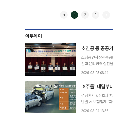
1
2
3
4
이투데이
소진공 등 공공기
소상공인시장진흥공단(
산과 윤리경영 실천을 위한 공동
빛네트워크는 전날 대
2026-08-05 08:44
이브’를 개최했다. 청렴한빛네트워크에는 △소진공 △국민건강보험공단 대전중부지사 △대
◀
전
'8주룰' 내달부
경상환자 8주 초과 치
반발 vs 보험업계 "과잉진료 차단" 자동차보험 경상 환자
주룰’ 도입이 눈앞으
2026-08-04 13:56