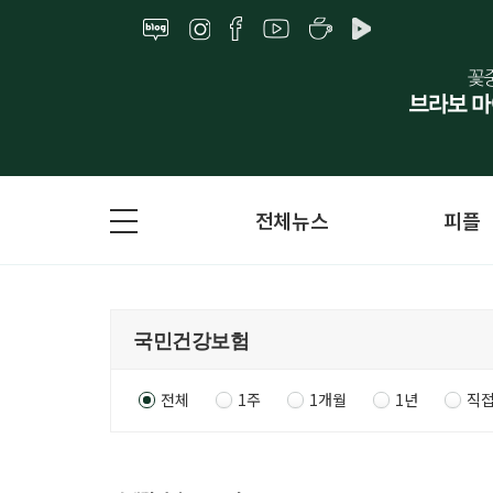
전체뉴스
피플
전체
1주
1개월
1년
직