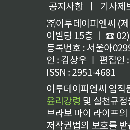
공지사항
ㅣ
기사제
㈜이투데이피엔씨 (제호
이빌딩 15층 ㅣ ☎ 02)
등록번호 : 서울아02992
인 : 김상우 ㅣ 편집인
ISSN : 2951-4681
이투데이피엔씨 임직원
윤리강령
및 실천규정을
브라보 마이 라이프의
저작권법의 보호를 받