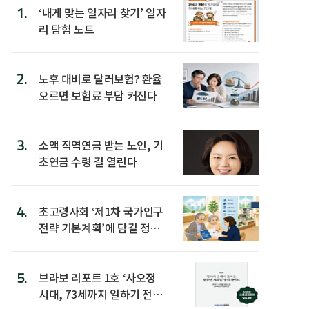
1.
‘내게 맞는 일자리 찾기’ 일자
리 탐험 노트
2.
노후 대비로 달러보험? 환율
오르면 보험료 부담 커진다
3.
소액 직역연금 받는 노인, 기
초연금 수령 길 열린다
4.
초고령사회 ‘제1차 국가인구
전략 기본계획’에 담길 정책
은
5.
브라보 리포트 1호 ‘사오정
시대, 73세까지 일하기 전략’