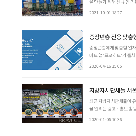
을 만들기 위해 신규 인력 
활성화 대책’을 마련해 시행한다고 밝혔다. 통계청에 따르면
2021-10-01 18:27
만5000명으로 2019년(12
중장년층 전용 맞춤
중장년층에게 맞춤형 일자리
마트 앱 ‘프로하트’가 출시됐다. 프로하트는 인공지능 기반 추천 알고리즘과
적용한 중장년 전용 플랫폼
2020-04-16 15:05
지방자치단체들 서울
최근 지방자치단체들이 유
을 알리는 광고ㆍ홍보 활동을 강화하고 있다. 서울
광고 실태를 조사해 보았다
2020-01-06 10:36