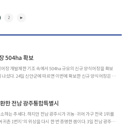
2
 504ha 확보
어장 개발제한 기조 속에서 504ha 규모의 신규 양식어장을 확보
보한 신규 양식어장은 해
군은 수산물 생산 확대와 청년어업인 육성, 어
수면 활용 필요성을 정부에 지속적으로 건의한 결과
▶
 탈환한 전남 광주통합특별시
주시가 귀농·귀어 가구 전국 1위를
식품부, 해양수산부가 공동 발표한 '2025년 귀농어·귀촌인 통