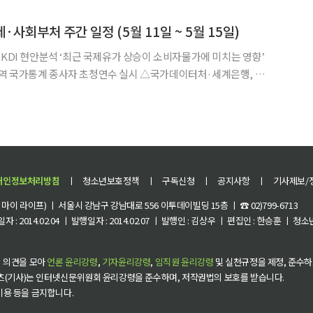
계'를 분석한 결과가 나왔다는 것. 지난해 전남지역 귀농·귀어·귀촌 가구는
·사회부처 주간 일정 (5월 11일 ~ 5월 15일)
종사자 초청연수 실시 △국가데이터처·세계은행, 아
12일(화) △경제부총리 10:00 국무회의(청
자문위원회 정례회의(비공개), 17:00 외
개인정보처리방침
ㅣ
청소년보호정책
ㅣ
구독신청
ㅣ
공지사항
ㅣ
기사제보/
이 라이프) ㅣ 서울시 강남구 강남대로 556 이투데이빌딩 15층 ㅣ ☎ 02)799-6713
 : 2014.02.04 ㅣ 발행일자 : 2014.02.07 ㅣ 발행인 : 김상우 ㅣ 편집인 : 한승훈 ㅣ
 의견을 모아
언론 윤리강령
,
기자윤리강령
,
임직원 윤리강령
및 실천규정을 제정, 준수하
츠(기사)는 인터넷신문위원회 윤리강령을 준수하며, 저작권법의 보호를 받습니다.
 이용 등을 금지합니다.