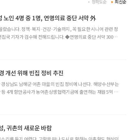
정확도순
최신순
성 노인 4명 중 1명, 연명의료 중단 서약 外
 골랐습니다. 정책·복지·건강·기술까지, 꼭 필요한 시니어 관련 정
 검수해 전해드립니다. ◆연명의료 중단 서약 300만
 중 1명 서약 국립연명의료관리기관에 따르면. 사전연명의료의향서
,177명으로 제도 시행 7년 6개월 만에 성인
경 개선 위해 빈집 정비 추진
남도 남해군 어촌 마을의 빈집 정비에 나선다. 해양수산부는
 등 4개 항만공사가 농어촌상생협력기금에 출연하는 재원 5억 원
 26일 밝혔다. 빈집재생 사업은 지난 5월 발표한
의 일환으로, 어촌마을에 장기간 방치돼 위생·안전
성, 귀촌의 새로운 바람
소리를 듣기 어렵다. 고향을 떠나 도시로 향하는 이촌향도 현상이