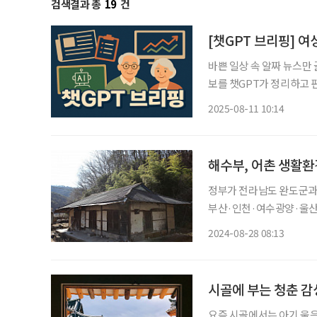
검색결과 총
19
건
[챗GPT 브리핑] 여
바쁜 일상 속 알짜 뉴스만
보를 챗GPT가 정리하고 편집국 기자가
명 돌파…여성 노인 4명
2025-08-11 10:14
등록자가 9일 기준 300만3
해수부, 어촌 생활환
정부가 전라남도 완도군과 경상
부산·인천·여수광양·울산
을 활용해 어촌 빈집재생 사업을 추진한다고
2024-08-28 08:13
어촌·연안 활력 제고 방안
시골에 부는 청춘 감
요즘 시골에서는 아기 울음