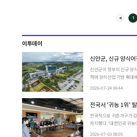
1
이투데이
신안군, 신규 양식어장
신안군이 정부의 신규 양식
하며 양식산업 기반 확대에 나섰다. 24일 신안군에 따르면 이번에 확
조류와 개체 굴, 어류 양식 등 총 22개 수면이다. 
2026-07-24 06:44
촌 활력 회복을 위해 유휴
◀
전국서 '귀농 1위'
전국적으로 귀촌가구가 감소하는 추세다. 하지만 전남 광
차지했다. '대한민국 귀농어귀촌 1번지'의 위상을 다시 한 번 증명한 셈이다. 3일 전남 광주시
가 국가데이터처와 농림축산
2026-07-03 08:05