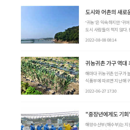
도시와 어촌의 새로
‘귀농’은 익숙하지만 ‘귀
도시 사람들이 적지 않다.
다. 타고난 자연환경과 지
2022-08-08 08:14
과 어촌 주민의 애정이 모
귀농귀촌 가구 역대 
해마다 귀농귀촌 인구가 늘고 
식품부에 따르면 지난해 귀농
귀촌 인구는 2020년(+7
2022-06-27 17:30
"중장년에게도 기회"
해양수산부(해수부)는 지난