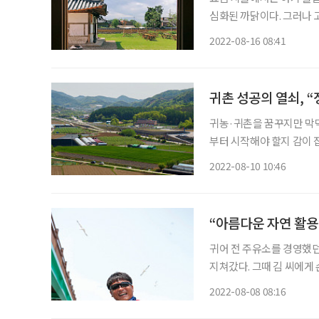
심화된 까닭이다. 그러나
다. 일자리 부족과 주택난을 피해 ‘탈도시’
2022-08-16 08:41
귀촌 성공의 열쇠, 
귀농·귀촌을 꿈꾸지만 막막
부터 시작해야 할지 감이 
구 증진에 힘쓰고 있다. 
2022-08-10 10:46
100시간 이상 이수해야 한
“아름다운 자연 활용
귀어 전 주유소를 경영했던
지쳐갔다. 그때 김 씨에게
을 오가다 만난 인연이었다.
2022-08-08 08:16
바지락을 캐다 보니 마음속