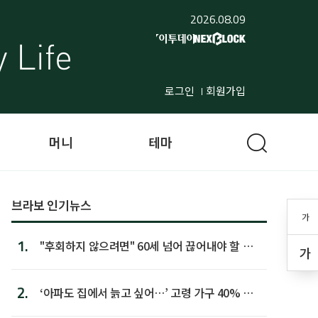
2026.08.09
로그인
회원가입
머니
테마
브라보 인기뉴스
가
1.
"후회하지 않으려면" 60세 넘어 끊어내야 할 사
가
람 1위
2.
‘아파도 집에서 늙고 싶어…’ 고령 가구 40% 노
후 주택이라 어...