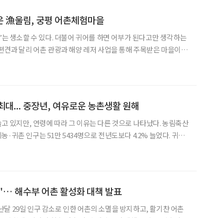
운 漁울림, 궁평 어촌체험마을
어’는 생소할 수 있다. 더불어 귀어를 하면 어부가 된다고만 생각하는
 편견과 달리 어촌 관광과 해양 레저 사업을 통해 주목받은 마을이 있
역민의 어업이 잘 녹아든 결과다. 출신 구분 없이 마을을 향한 귀어인
여 탄생한 새로운 매력의 어촌, ‘궁평 어촌체험마을’
최대... 중장년, 여유로운 농촌생활 원해
있지만, 연령에 따라 그 이유는 다른 것으로 나타났다. 농림축산
·귀촌 인구는 51만 5434명으로 전년도보다 4.2% 늘었다. 귀농
.4%)에 이어 2년 연속 오름세를 이어가고 있다. 귀농귀촌 가구(37만
7744)도 귀농귀촌 통계 조사 이래 최대였다. 귀농귀촌이
… 해수부 어촌 활성화 대책 발표
달 29일 인구 감소로 인한 어촌의 소멸을 방지하고, 활기찬 어촌