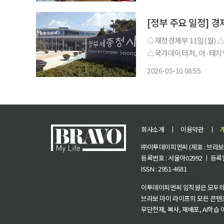
[정부 주요 일정] 경제
◇재정경제부 11일(월) △KDI 현안분석 ‘최근 국제유가 상승이 소비자물가에 미치는 영향’
△국가데이터처, 아·태지역 국가통계 
프리카 4개국 대상 데이터·통계 현대화 연수 실시 
2026-05-10 08:55
와대), 15:00 국채시장 
회사소개
ㅣ
이용약관
ㅣ
㈜이투데이피엔씨 (제호 : 브라보 마
등록번호 : 서울아02992 ㅣ 등록일자
ISSN : 2951-4681
이투데이피엔씨 임직원은 모두의
브라보 마이 라이프의 모든 콘텐
무단전재, 복사, 재배포, AI학습