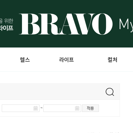
헬스
라이프
컬처
~
적용