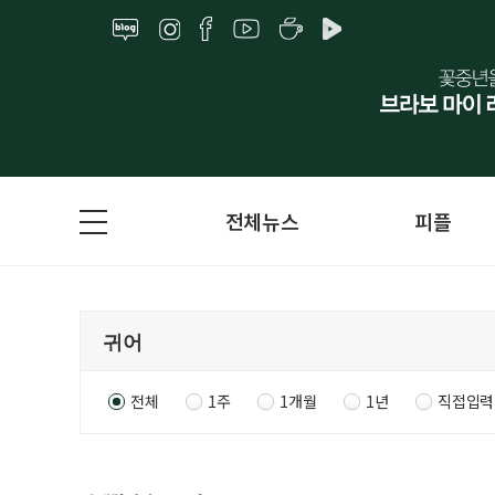
전체뉴스
피플
전체
1주
1개월
1년
직접입력