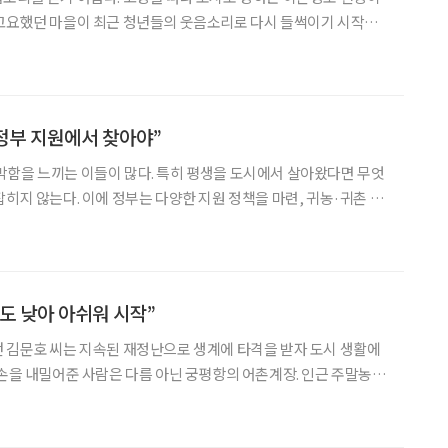
 고요했던 마을이 최근 청년들의 웃음소리로 다시 들썩이기 시작했
한 젊은이가 하나둘 늘어서다. 이들은 지역의 값진
자산과 톡톡 튀는 감성을 한데 버무려 새로운 귀촌 문화를 이끌고 있다. ‘말은 나면
“정부 지원에서 찾아야”
함을 느끼는 이들이 많다. 특히 평생을 도시에서 살아왔다면 무엇
잡히지 않는다. 이에 정부는 다양한 지원 정책을 마련, 귀농·귀촌 인
다만, 정부의 지원을 받으려면 정부 지정 교육기관에서 관련 교육을
다. 이와 관련해 귀농, 귀산촌, 귀어로 세분화해서
도 낮아 아쉬워 시작”
 김문호 씨는 지속된 재정난으로 생계에 타격을 받자 도시 생활에
 손을 내밀어준 사람은 다름 아닌 궁평항의 어촌계장. 인근 주말농장
 어촌계장을 따라 궁평항에 발을 들인 것은 2012년. 넓은 갯벌에서
 응어리가 풀리는 느낌이었다. “‘재밌는 일을 하면서