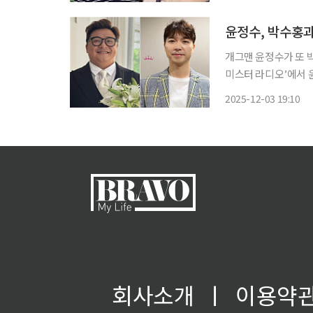
개그맨 윤정수가 또 박수홍과 불화설에 휘
미스터 라디오’에서 
앞서 윤정수는 지난달 
2025-12-03 19:10
신의 필라테스 강사 
회사소개
ㅣ
이용약