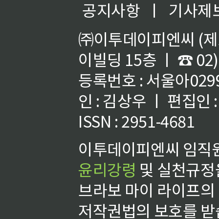
공지사항
ㅣ
기사제
㈜이투데이피엔씨 (제호
이빌딩 15층 ㅣ ☎ 02)
등록번호 : 서울아02992
인 : 김상우 ㅣ 편집인
ISSN : 2951-4681
이투데이피엔씨 임직원
윤리강령
및 실천규정을
브라보 마이 라이프의
저작권법의 보호를 받