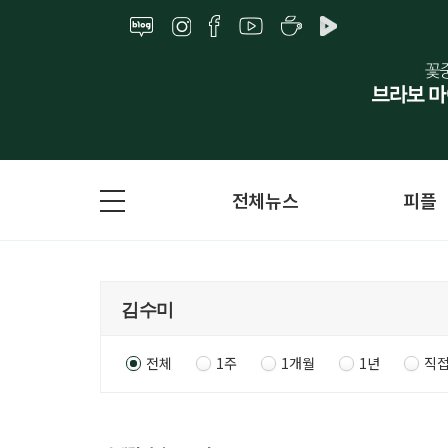
전체뉴스
피플
전체
1주
1개월
1년
직