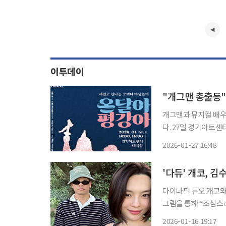
이투데이
개그맨과 뮤지컬 배우
다. 27일 경기아트센터에 따르면 31일 오후 2시와 6시 대극장에서 기획공연 마당극 '온달아
평강아'를 무대에 올
2026-01-27 16:48
'다듀' 개코, 
다이나믹 듀오 개코와 인플루언
그램을 통해 “조심스
다. 개코는 “작년 저희는 오랜 시간 많은 대화를 나눈 끝에 서로의 삶을 존중하며 부부로서의
2026-01-16 19:17