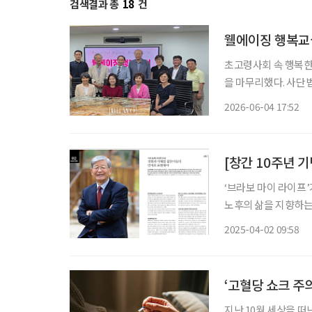
검색결과 총
18
건
웰에이징 행복교실
초고령사회 속 행복한
을 마무리했다. 사단법인 동아노인복지연구소가 주최하고 이투데이피엔씨의 시니어 매거진
‘브라보 마이 라이프
2026-06-04 17:52
[창간 10주년 기
‘브라보 마이 라이프’
노후의 삶을 지향하는
중 다시 꺼내 독자들에게 자랑하고 
2025-04-02 09:58
로 표현해야 정진홍 아
‘고혈당 쇼크 주
지난 10월 세상을 