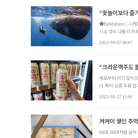
“꽃놀이보다 즐거
●Exhibition ◇나탈리 카르푸셴코 : 모든 아름다움의 발견 일정 5월 7일까지 장소 그라운드
시소 성수 나탈리 카르
환경운동가다. 해양과
2023-04-07 08:47
사람, 동물 등 세상 
“크라운맥주도 
예로부터 서민 음식으
다. 특히 요즘 주류 
고 있다. 추억을 떠올
2022-05-27 11:40
근 출시된 상품 중 중
켜켜이 쌓인 추억
50대, 60대처럼 삶