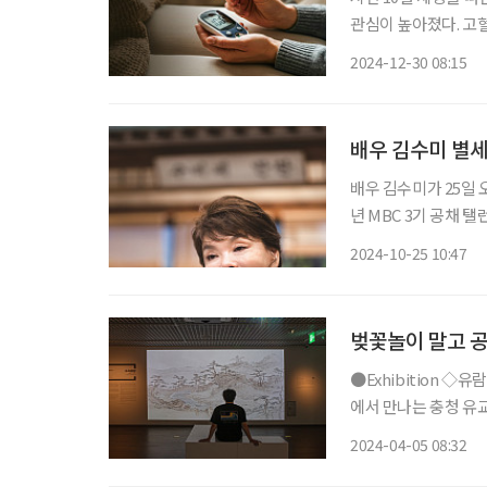
관심이 높아졌다. 고
신체 기능이 저하되는
2024-12-30 08:15
높다. 고혈당증에 대
배우 김수미 별세.
배우 김수미가 25일 오전, 향년
년 MBC 3기 공채 탤
즈로 얼굴을 알렸다.
2024-10-25 10:47
강 악화로 인해 지난 
벚꽃놀이 말고 
●Exhibition ◇유람일지: 유(儒)를 여행하다 일정 4월 21일까지 장소 서울역사박물관 ‘서울
에서 만나는 충청 유교
‘구곡’(九曲)으로 나
2024-04-05 08:32
적은 현대를 살아가는