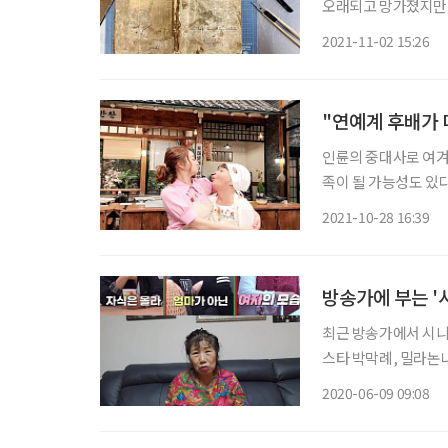
오래되고 망가졌지만 
사용할 수 있도록 새로 탄
2021-11-02 15:26
다 떨어지고 부식된 
"연예계 후배가
인륜의 중대사로 여겨
족이 될 가능성도 있다
결혼으로 맺어진 스타 가족들이 눈에 띈다. 이
2021-10-28 16:39
일까. 아무래도 스타
방송가에 부는 '
최근 방송가에서 시니
스타 박막례, 밀라논
이끌고 있다. 배우 김
2020-06-09 09:08
SBS플러스 ‘밥은 먹