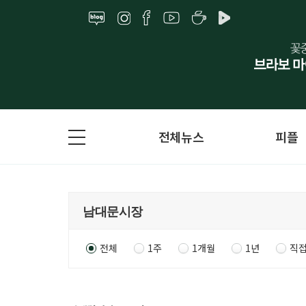
전체뉴스
피플
전체
1주
1개월
1년
직