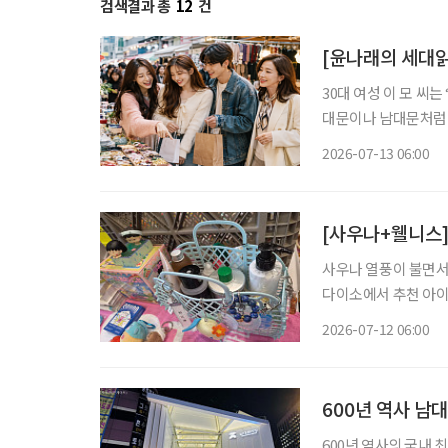
검색결과 총
12
건
[윤나래의 세대읽
30대 여성 이 모 씨
대문이나 남대문처럼 
인 쇼핑을 주로 이용했
2026-07-13 06:00
친구들과도 ‘시장 한
[사우나+웰니스]
사우나 열풍이 불면서
다이소에서 추천 아이
와 목욕시간을 셀프케어의 시간으로
2026-07-12 06:00
전후의 감각을 세밀하
600년 역사 남
600년 역사의 국내 