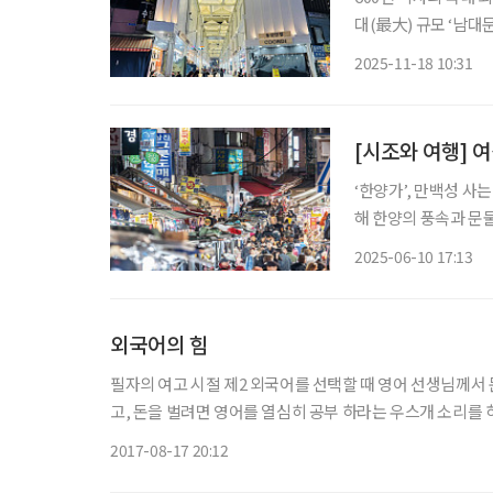
대(最大) 규모 ‘남
장’으로 새롭게 탈바꿈한다. 남대문시장 중심가로에는 한옥 처마를 
2025-11-18 10:31
치해 역사성과 정체성
[시조와 여행] 
‘한양가’, 만백성 사는 모습 다 있네 신원미상의 한산거사는
해 한양의 풍속과 문물
더욱 의미 깊다. 그는
2025-06-10 17:13
늘날 세계의 주목을 
외국어의 힘
필자의 여고 시절 제2 외국어를 선택할 때 영어 선생님께서
고, 돈을 벌려면 영어를 열심히 공부 하라는 우스개 소리를 하셨다. 오래 전에 작고하신 친정 아버지는 의사이면서 
하셨다. 비록 정치에 실패를 하셔서 많은 돈을 날리셨지만, 
2017-08-17 20:12