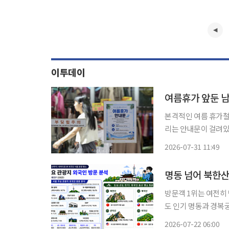
이투데이
여름휴가 앞둔 남
본격적인 여름 휴가철
리는 안내문이 걸려있
구' 홈페이지를 통해 확
2026-07-31 11:49
명동 넘어 북한
방문객 1위는 여전히
도 인기 명동과 경복궁에만 몰리던 외국인 관광객의 발길이 K컬처 촬영지, 전통시장, 등산 명
소까지 넓어지는 모습이 데이터로 확인됐다. 2
2026-07-22 06:00