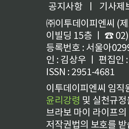
공지사항
ㅣ
기사제
㈜이투데이피엔씨 (제호
이빌딩 15층 ㅣ ☎ 02)
등록번호 : 서울아02992
인 : 김상우 ㅣ 편집인
ISSN : 2951-4681
이투데이피엔씨 임직원
윤리강령
및 실천규정을
브라보 마이 라이프의
저작권법의 보호를 받