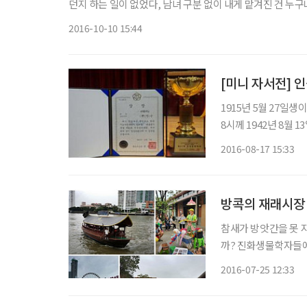
던지 하는 일이 없었다, 남녀 구분 없이 내게 맡겨진 건 누
다. 밥 하는 일, 바느질 하는 일을 여자들에게만 가르치는 
2016-10-10 15:44
[미니 자서전] 
1915년 5월 27일생
8시께 1942년 8월 
어났고 막내 남동생과는 9살 터울이다 어릴 적 기억
2016-08-17 15:33
마 손 잡고 명동 가던
방콕의 재래시장 
참새가 방앗간을 못 
까? 진화생물학자들에
한 짐승을 쫓아다니다
2016-07-25 12:33
보를 수집해야 했으므
다