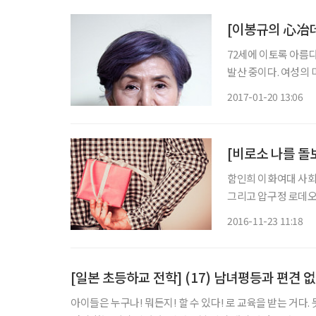
72세에 이토록 아름
발산 중이다. 여성의 
라도 멈출 수밖에 없으
2017-01-20 13:06
함인희 이화여대 사회학과 교수 ‘욘사마 열풍’이 한창이던 시
그리고 압구정 로데오
로 길을 묻는 중년의 
2016-11-23 11:18
아니고 40대를 훌쩍
[일본 초등하교 전학] (17) 남녀평등과 편견 
아이들은 누구나! 뭐든지! 할 수 있다! 로 교육을 받는 거다