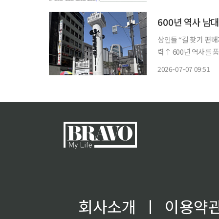
해 외국인 유동인구를
600년 역사 남
상인들 “길 찾기 편
력↑ 600년 역사를 품은 남대문 시장이 보다 찾기 쉬우며, 더 걷고 머물고 싶은 공간으로 거듭
났다. 서울특별시 중구
2026-07-07 09:51
회사소개
ㅣ
이용약