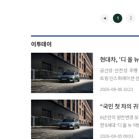
1
2
이투데이
현대차, '디 올 
공간성·안전성·주행 
트림 인스퍼레이션 선택 비
세단 '디 올 뉴 아반
2026-08-06 10:21
다. 현대차는 디 올
◀
6년 만의 완전변경 모델플레오스
한 8세대 ‘디 올 뉴 아
크기를 중형 세단 수
2026-08-05 09:03