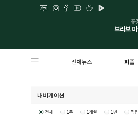
전체뉴스
피플
전체
1주
1개월
1년
직