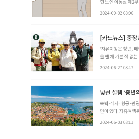
힌 노인 이동권 제2부
이동권의 키워드 고령자들도 고령 운전자 교통사고 발생률이 높다는 것을 스스로 인지하고
2024-09-02 08:06
있었다. 본지가 설문
[카드뉴스] 중장
‘자유여행은 청년, 
을 멘 채 가본 적 없
기를 내야 하는 일. 
2024-06-27 08:47
낯선 설렘 ‘중년
숙박·식사·항공·관광
면이 있다. 자유여행
다. ‘자유여행은 청년
2024-06-03 08:11
이 깨지고 있다. 구글