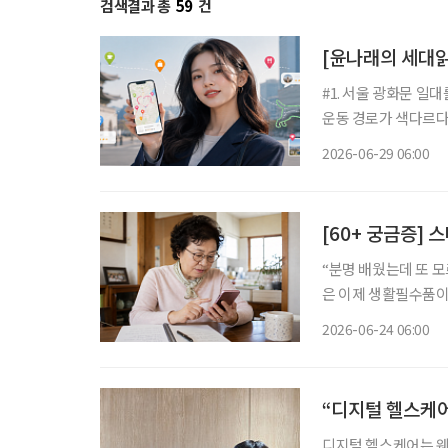
검색결과 총
59
건
[윤나래의 세대읽
#1. 서울 광화문 일
운동 경로가 색다르다.
아지 한 마리를 완성
2026-06-29 06:00
를 설정한다
[60+ 궁금증] 
“분명 배웠는데 또 모르
은 이제 생활필수품이 
트폰 없이 해결하기 
2026-06-24 06:00
“디지털 헬스케어
디지털 헬스케어는 웨어