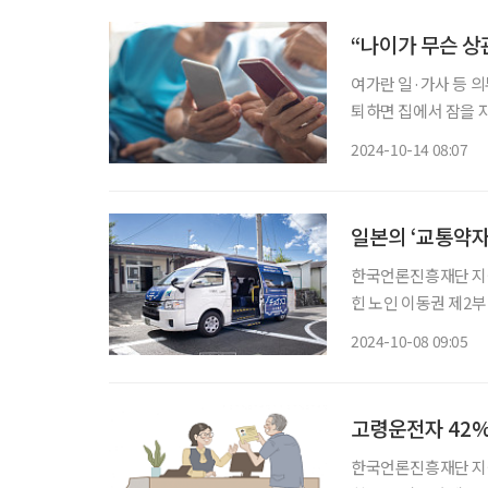
“나이가 무슨 상
여가란 일·가사 등 
퇴하면 집에서 잠을 자
브 시니어의 여가 보
2024-10-14 08:07
일본의 ‘교통약자
한국언론진흥재단 지원
힌 노인 이동권 제2부
이동권의 키워드 일본에서는 운전자의 고령화, 인구 감소 등을 이유로 매년 1000km에 달하
2024-10-08 09:05
는 버스 노선이 사라진
고령운전자 42%
한국언론진흥재단 지원