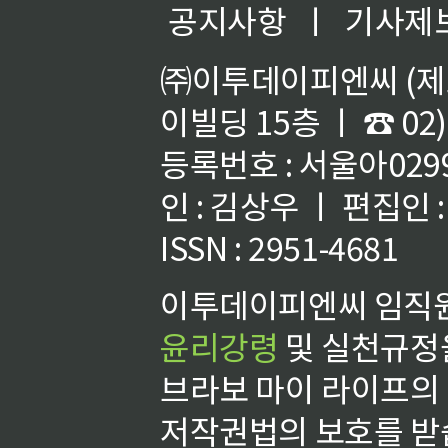
공지사항
ㅣ
기사제
㈜이투데이피엔씨 (제호
이빌딩 15층 ㅣ ☎ 02)
등록번호 : 서울아02992
인 : 김상우 ㅣ 편집인
ISSN : 2951-4681
이투데이피엔씨 임직원
윤리강령
및 실천규정을
브라보 마이 라이프의
저작권법의 보호를 받