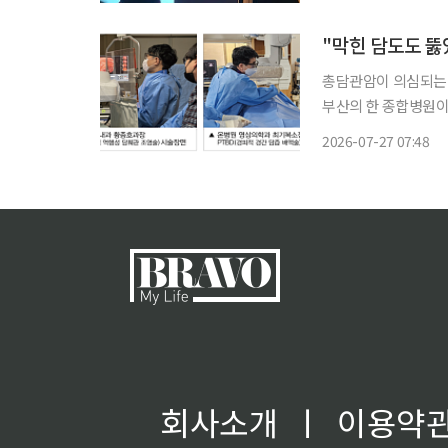
척추내시경 수술의 접
발표를 진
"막힌 담도도 뚫
총담관암이 의심되는 
부산의 한 종합병원이 
권 상급종합병원에서 
2026-07-27 07:48
회사소개
ㅣ
이용약