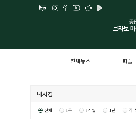
전체뉴스
피플
전체
1주
1개월
1년
직