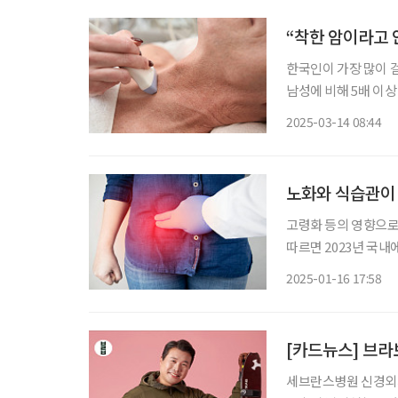
“착한 암이라고 
한국인이 가장 많이 걸
남성에 비해 5배 이상
진행 속도가 느리고, 
2025-03-14 08:44
증을 한선욱 순천향대
노화와 식습관이 
고령화 등의 영향으로
따르면 2023년 국내
2018년 5만 3297
2025-01-16 17:58
모양의 주머니(게실)
[카드뉴스] 브라
세브란스병원 신경외과