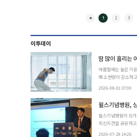
1
2
3
이투데이
땀 많이 흘리는 
여름철에는 높은 기온
해 소변량이 감소하고
환경은 세균 증식을 
2026-08-01 07:00
로 소변을 오래 참거
◀
윌스기념병원이 싱가
최신지견을 공유하고 세계 각국 척
윌스기념병원 척추센
2026-07-28 14:26