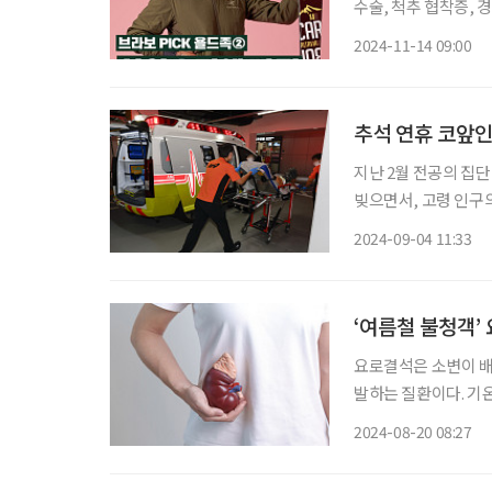
수술, 척추 협착증,
듣는데, 아마도 취미 덕인 것 같다. 
2024-11-14 09:00
이다. 오래전부터 유
추석 연휴 코앞
지난 2월 전공의 집
빚으면서, 고령 인구
오는 추석 연휴에 응
2024-09-04 11:33
령층의 응급의료 서비
‘여름철 불청객’
요로결석은 소변이 배
발하는 질환이다. 기온
면 소변의 농도가 진해지는데, 이로 인해 결석 알갱이가 더 잘 만들어지기 때문이다. 요로결석
2024-08-20 08:27
에 대한 궁금증을 최