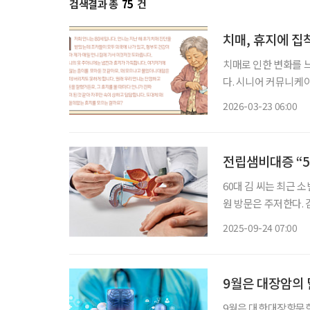
검색결과 총
75
건
치매, 휴지에 집
치매로 인한 변화를 
다. 시니어 커뮤니케
‘치매 케어’에 관한 궁금증을 풀어드립니다.
2026-03-23 06:00
예쁘네요. 사실 휴지
전립샘비대증 “5
60대 김 씨는 최근 
원 방문은 주저한다.
선비대증)’을 앓고 
2025-09-24 07:00
일상 속 불편함과 삶
9월은 대장암의 달
9월은 대한대장항문학