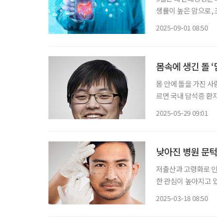
생률이 높은 암으로,
본부 국가암등록통계에 
2025-09-01 08:50
내에서 두 번째로 많이
몸속에 생긴 돌 ‘
몸 안에 돌을 가진 사
르면 국내 담석증 환자는
까이(41.3%) 늘었다. 담석은 위치에 따라 담낭(쓸개)에 생기면 ‘담낭담석’, 담관(쓸개관)에 나
2025-05-29 09:01
타나면 ‘담관담석’으
낮아진 병원 문턱
저출산과 고령화로 인
한 관심이 높아지고 
고 은퇴나 정년이 늦
2025-03-18 08:50
찾고 있다. 통