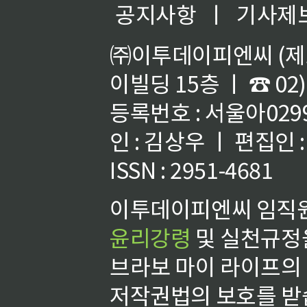
공지사항
ㅣ
기사제
㈜이투데이피엔씨 (제호
이빌딩 15층 ㅣ ☎ 02)
등록번호 : 서울아02992
인 : 김상우 ㅣ 편집인
ISSN : 2951-4681
이투데이피엔씨 임직원
윤리강령
및 실천규정을
브라보 마이 라이프의
저작권법의 보호를 받