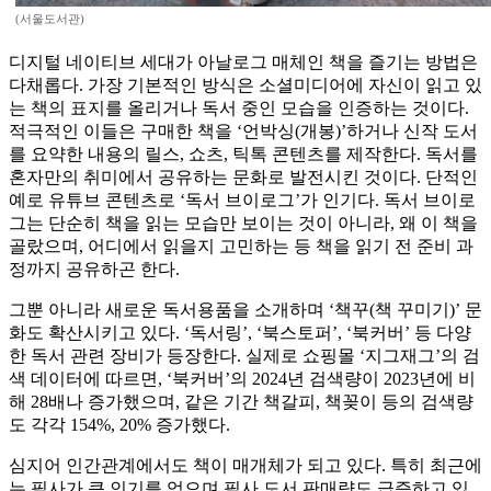
(서울도서관)
디지털 네이티브 세대가 아날로그 매체인 책을 즐기는 방법은
다채롭다. 가장 기본적인 방식은 소셜미디어에 자신이 읽고 있
는 책의 표지를 올리거나 독서 중인 모습을 인증하는 것이다.
적극적인 이들은 구매한 책을 ‘언박싱(개봉)’하거나 신작 도서
를 요약한 내용의 릴스, 쇼츠, 틱톡 콘텐츠를 제작한다. 독서를
혼자만의 취미에서 공유하는 문화로 발전시킨 것이다. 단적인
예로 유튜브 콘텐츠로 ‘독서 브이로그’가 인기다. 독서 브이로
그는 단순히 책을 읽는 모습만 보이는 것이 아니라, 왜 이 책을
골랐으며, 어디에서 읽을지 고민하는 등 책을 읽기 전 준비 과
정까지 공유하곤 한다.
그뿐 아니라 새로운 독서용품을 소개하며 ‘책꾸(책 꾸미기)’ 문
화도 확산시키고 있다. ‘독서링’, ‘북스토퍼’, ‘북커버’ 등 다양
한 독서 관련 장비가 등장한다. 실제로 쇼핑몰 ‘지그재그’의 검
색 데이터에 따르면, ‘북커버’의 2024년 검색량이 2023년에 비
해 28배나 증가했으며, 같은 기간 책갈피, 책꽂이 등의 검색량
도 각각 154%, 20% 증가했다.
심지어 인간관계에서도 책이 매개체가 되고 있다. 특히 최근에
는 필사가 큰 인기를 얻으며 필사 도서 판매량도 급증하고 있