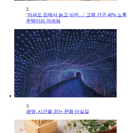
2.
‘아파도 집에서 늙고 싶어…’ 고령 가구 40% 노후
주택이라 어려워
3.
광명, 시간을 걷는 문화 마실길