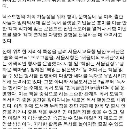
다.
텍스트힙의 지속 가능성을 위해 창비, 문학동네 등 여러 출판
사들과 밀리의서재 같은 독서 플랫폼 기업들은 흥미를 이끌 만
한 책과 작가에 맞는 콘셉트로 팝업스토어를 열거나 체험 이벤
트를 열어 책과 연계된 다양한 경험을 선물하는 데 주력하고
있다.
산에 위치한 지리적 특성을 살려 서울시교육청 남산도서관은
‘숲속 북크닉’ 프로그램을, 서울시청은 ‘서울야외도서관’이라
는 이색적인 행사를 운영했다. 시청 앞 ‘책읽는 서울광장’, ‘광
화문 책마당’, 청계천 ‘책읽는 맑은냇가’ 등 어디서든 책을 읽
을 수 있는 행사를 진행하며 다양한 세대를 독자로 유입시키기
위해 노력하고 있다. 그뿐 아니라 서울도서관은 3월부터 ‘독서
는 힙하다’는 주제로 독서 모임 ‘힙독클럽(Hip+讀+Club)’을 운
영한다. 이는 책을 중심으로 하는 느슨한 관계의 독서 모임과
독서하기 좋은 공간을 찾아다니는 새로운 독서 활동으로 채워
진다. 이와 함께 도서관 누리집을 전면 개편해 완독 및 필사 인
증을 하거나 좋은 책을 추천하면 마일리지를 쌓을 수 있고, 일
정 마일리지 이상 쌓으면 승급할 수 있는 마일리지 제도도 운
영할 방침이다. 이러한 활동은 독서를 놀이처럼 즐길 수 있도