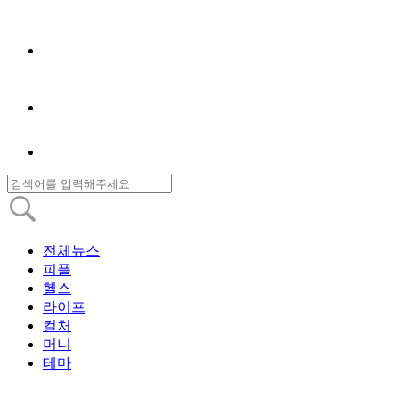
전체뉴스
피플
헬스
라이프
컬처
머니
테마