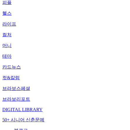
피플
헬스
라이프
컬처
머니
테마
카드뉴스
컷&칼럼
브라보스페셜
브라보리포트
DIGITAL LIBRARY
50+ 시니어 신춘문예