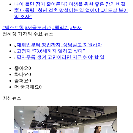
나이 들면 잠이 줄어든다? 여생을 위한 좋은 잠의 비결
李 대통령 "청년 결혼 망설이는 일 없어야...제도상 불이
익 조사"
#텍스트힙
#서울도서관
#책읽기
#도서
전혜정 기자의 주요 뉴스
⌞
재취업부터 창업까지, 상담받고 지원하자
⌞
고령자 “73.6세까지 일하고 싶다”
⌞
팔자주름 생겨 고민이라면 지금 해야 할 일
좋아요
0
화나요
0
슬퍼요
0
더 궁금해요
0
최신뉴스