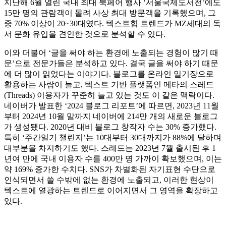
지난해 6월 열린 국내 최대 북페어 행사 ‘서울국제도서전’에도
15만 명의 관람객이 몰려 사상 최대 방문객을 기록했으며, 그
중 70% 이상이 20~30대였다. 텍스트힙 트렌드가 MZ세대의 독
서 문화 유입을 견인한 것으로 분석할 수 있다.
이와 더불어 ‘글을 써야 하는 환경에 노출되는 경험이 많기 때
문’으로 전문가들은 분석하고 있다. 결국 글을 써야 하기 때문
에 더 많이 읽었다는 이야기다. 블로그를 온라인 일기장으로
활용하는 사람이 늘고, 텍스트 기반 플랫폼인 메타의 스레드
(Threads) 이용자가 꾸준히 늘고 있는 것도 이 같은 맥락이다.
네이버가 발표한 ‘2024 블로그 리포트’에 따르면, 2023년 11월
부터 2024년 10월 말까지 네이버에 214만 개의 새로운 블로그
가 생성됐다. 2020년 대비 블로그 창작자 수는 30% 증가했다.
특히 ‘주간일기 챌린지’는 10대부터 30대까지가 88%에 달하며
대부분을 차지하기도 했다. 스레드는 2023년 7월 출시된 후 1
년여 만에 국내 이용자 수를 400만 명 가까이 확보했으며, 이는
약 169% 증가한 수치다. SNS가 차별화된 자기표현 수단으로
인식되면서 쓸 수밖에 없는 환경에 노출되고, 이러한 현상이
텍스트에 열광하는 트렌드로 이어지면서 그 영역을 확장하고
있다.