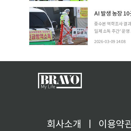
단계까지 방역 관리를
AI 발생 농장 
중수본 역학조사 결과 
일제 소독 주간’ 운영 고병원성 조류인플루엔자(AI)가 발생한 가금농장의 상당수가 기본적인
방역수칙을 지키지 않
2026-03-09 14:08
회사소개
ㅣ
이용약