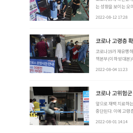
는 성향을 보이는 오미
것으로 분석됐다. 중앙방역대책본부는 7월 한 달 동안 발생한 코로나19 재감염 추정 사례를
2022-08-12 17:28
분석한 결과를 11일 
코로나 고령층 확
코로나19가 재유행하면서
책본부(이하 방대본)에
층까지 모든 연령대에서 하루평
2022-08-04 11:23
93.4명으로 전주 55.
코로나 고위험군 
앞으로 재택 치료하는
중단된다. 이에 고령층 
따르면 이달 1일부터
2022-08-01 14:14