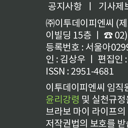
공지사항
ㅣ
기사제
㈜이투데이피엔씨 (제호
이빌딩 15층 ㅣ ☎ 02)
등록번호 : 서울아02992
인 : 김상우 ㅣ 편집인
ISSN : 2951-4681
이투데이피엔씨 임직원
윤리강령
및 실천규정을
브라보 마이 라이프의
저작권법의 보호를 받