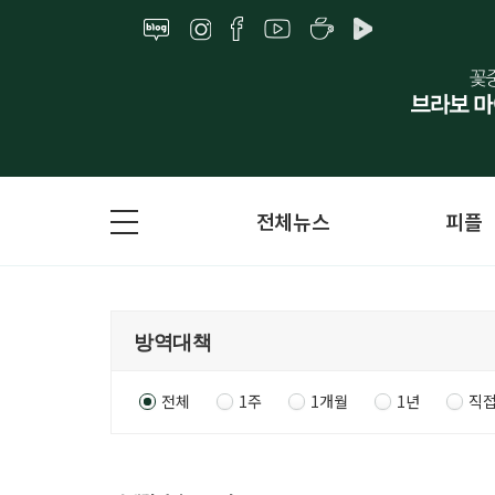
전체뉴스
피플
전체
1주
1개월
1년
직