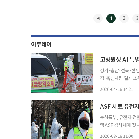
1
2
3
이투데이
고병원성 AI 특
경기·충남·전북·전남·
장·축산차량 일제 소독…30일까지 
서 정부가 고병원성 
2026-04-16 14:21
아직 방역지역이 남아 
◀
농식품부, 유전자 검출
액 ASF 검사체계 첫 구축…4월 재발
혈액 원료와 이를 사
2026-03-16 11:00