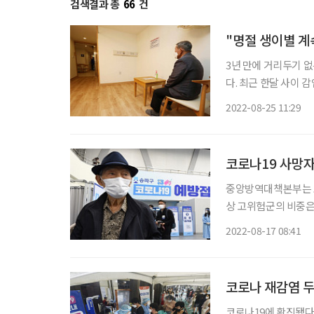
검색결과 총
66
건
"명절 생이별 계
3년 만에 거리두기 
다. 최근 한달 사이
다. 한덕수 국무총리는 24일 코로나19 중앙재난안전대책본부(중대본) 회의에서 추석 연휴 기
2022-08-25 11:29
간 요양병원과 요양시
코로나19 사망자
중앙방역대책본부는 모
상 고위험군의 비중은 지속적인 증
르면 주간 확진자가 전주
2022-08-17 08:41
염취약시설 발생과 집단 
코로나 재감염 두 
코로나19에 확진됐다