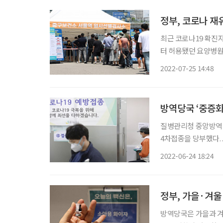
정부, 코로나 재
최근 코로나19 확진자
터 허용됐던 요양병원
하고 있다. 중앙재난안전대책본부에 따르면 오늘부터 요양병원‧시설 등 감염취약시설의 대
2022-07-25 14:48
면 면회가 중단된다.
방역당국 ‘중증화 
질병관리청 중앙방역대
4차접종을 당부했다.
성이 도사리고 있기 때문이다. 중대본에 따르면 최근 4주간 위중
2022-06-24 18:24
89%가 60세 이상 연
정부, 가을·겨울
방역당국은 가을과 겨