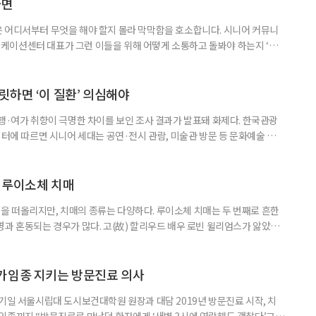
 이번 연구에는 고려대와 경희대를 비롯해 연세대, 워싱턴대 보건계량평
다면
 어디서부터 무엇을 해야 할지 몰라 막막함을 호소합니다. 시니어 커뮤니
케이션센터 대표가 그런 이들을 위해 어떻게 소통하고 돌봐야 하는지 ‘치
니다. 자녀들이 어머니를 돌보기 위해 노력하는 모습을 보니 진정한 ‘가족의
키워내신 어머니가 얼마나 훌륭한 분인지 짐작도 되고요. 사실 우리 모두 아주
으로 인식했습니다. 대개 두 살 무렵이 되면 ‘거울 속의 나’를 알아보지요.
릿하면 ‘이 질환’ 의심해야
여행·여가 취향이 극명한 차이를 보인 조사 결과가 발표돼 화제다. 한국관광
이터에 따르면 시니어 세대는 공연·전시 관람, 미술관 방문 등 문화예술 공간
다. 반면 2030세대는 자연경관 공원이나 사찰 등 비교적 조용한 공간을
경향을 보였다. 이는 세대별로 여행을 통해 얻고자 하는 가치가 달라졌음을
 불확실성 속에 2030세대는 심리적 휴식과 복잡한 생각을 비워내는
 루이소체 치매
 떠올리지만, 치매의 종류는 다양하다. 루이소체 치매는 두 번째로 흔한
병과 혼동되는 경우가 많다. 고(故) 할리우드 배우 로빈 윌리엄스가 앓았던
 22일 ‘세계 뇌의 날’을 맞아 루이소체 치매에 관한 궁금증을 박기형 가천
봤다. 루이소체 치매를 이해하기 위해서는 먼저 ‘루이소체’가 무엇인지 알아
Alpha-synuclein)이라는 단백질이 비정상적으로 응집해 만
가임종 지키는 방문진료 의사
기일 서울시립대 도시보건대학원 원장과 대담 2019년 방문진료 시작, 치
임종까지 “방문진료로 만났던 환자에게 ‘새벽 3시에 연락해도 괜찮다’고