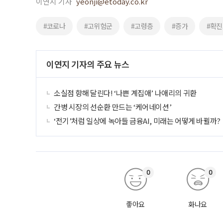
이연지 기자
yeonji@etoday.co.kr
#코로나
#고위험군
#고령층
#증가
#확진
이연지 기자의 주요 뉴스
소실점 향해 달린다! ‘나쁜 계집애’ 나애리의 귀환
간병 시장의 선순환 만드는 ‘케어네이션’
‘전기’처럼 일상에 녹아들 금융AI, 미래는 어떻게 바뀔까?
0
0
좋아요
화나요