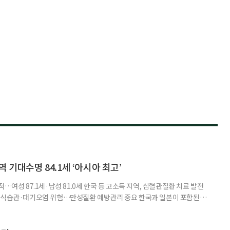
 기대수명 84.1세 ‘아시아 최고’
…여성 87.1세·남성 81.0세 한국 등 고소득 지역, 심혈관질환 치료 발전
한 식습관·대기오염 위험…만성질환 예방관리 중요 한국과 일본이 포함된 아
이 아시아 최고 수준을 기록했다는 분석 결과가 나왔다. 24일 고려대학교
동건 경희대 교수 공동 연구팀은 아시아 34개국의 지난 34년간 보건 지표를