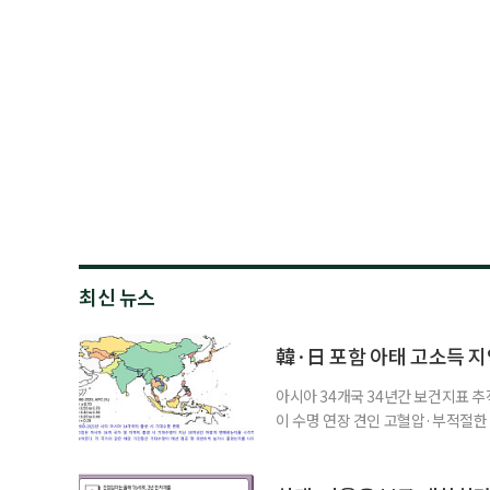
최신 뉴스
韓·日 포함 아태 고소득 지역
아시아 34개국 34년간 보건지표 추적
이 수명 연장 견인 고혈압·부적절
시아·태평양 고소득 지역의 기대수명
에 따르면 강지승 고려대 교수와 연