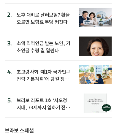
2.
노후 대비로 달러보험? 환율
오르면 보험료 부담 커진다
3.
소액 직역연금 받는 노인, 기
초연금 수령 길 열린다
4.
초고령사회 ‘제1차 국가인구
전략 기본계획’에 담길 정책
은
5.
브라보 리포트 1호 ‘사오정
시대, 73세까지 일하기 전략’
발간
브라보 스페셜