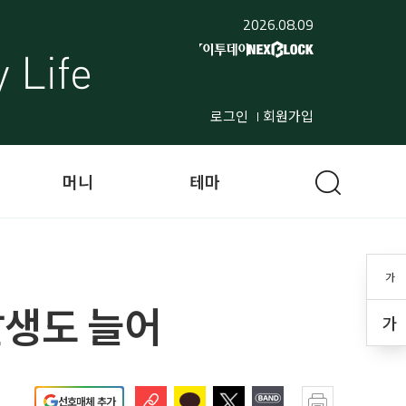
2026.08.09
로그인
회원가입
머니
테마
가
발생도 늘어
가
선호매체 추가