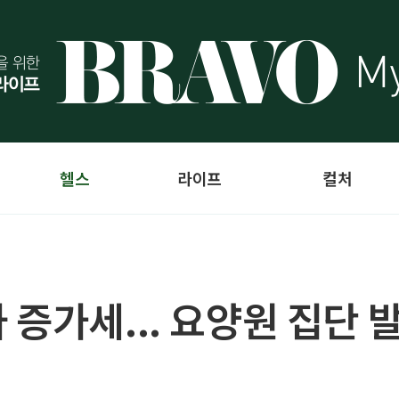
헬스
라이프
컬처
증가세... 요양원 집단 