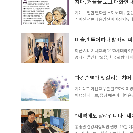
분석한 장기 추적 결과를 발표했다.
치매, 거울을 보고 대화한
치매로 인한 변화를 느껴도 대부분은
케이션 전문가 홍명신 에이징커뮤니
매 케어’에 관한 궁금증을 풀어드립
힘’이 느껴집니다. 그런 자녀들을 
어릴 때는 거울 속 모습을 다른 사람
미술관 투어하다 발바닥 찌
최근 시니어 세대와 2030세대의 
공사가 발간한 ‘요즘, 한국관광’ 데
을 찾는 비중이 증가한 것으로 나타났
찾아 휴식과 내면 회복에 집중하는 
보여준다. 일각에선 취업난과 경제적
파킨슨병과 헷갈리는 치매,
치매라고 하면 대부분 알츠하이머병을
퇴행성 치매로, 증상 때문에 파킨슨
질환으로 알려져 관심을 모았다. 7월
대 길병원 신경과 교수와 함께 풀어
야 한다. 루이소체는 알파시뉴클레인(
“새벽에도 달려갑니다” 재
홍종원 건강의집의원 원장, 15일 이
매·말기암 등 고령층 진료부터 재가