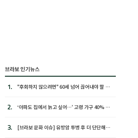
브라보 인기뉴스
1.
"후회하지 않으려면" 60세 넘어 끊어내야 할 사
람 1위
2.
‘아파도 집에서 늙고 싶어…’ 고령 가구 40% 노
후 주택이라 어...
3.
[브라보 문화 이슈] 유방암 투병 후 더 단단해진
박미선