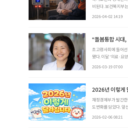
비된다. 보건복지부는
교체하는 ‘5차 사업’을
2026-04-02 14:19
“돌봄통합 시대,
초고령사회에 들어선 
됐다. 이달 ‘의료·요
김현정 대한디지털헬
2026-03-19 07:00
큰 과제로 ‘자립’의 
2026년 이렇게
재정경제부가 발간한 
도변화를 담았다. 앞선
서는 중장년과 시니어
2026-02-06 08:21
로 정리했다. 대중교통