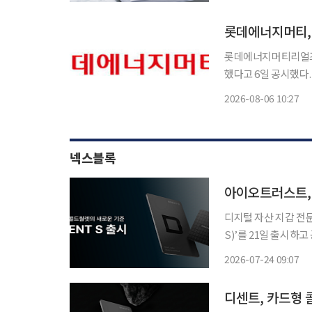
접 확보하도록 전력조
는 의결권
롯데에너지머티,
롯데에너지머티리얼즈는
했다고 6일 공시했다.
다만 1분기와 비교하면
2026-08-06 10:27
동공구 등 고출력 소
넥스블록
아이오트러스트, 
디지털 자산 지갑 전
S)’를 21일 출시하
지갑에 이어 선보이는
2026-07-24 09:07
디센트, 카드형 