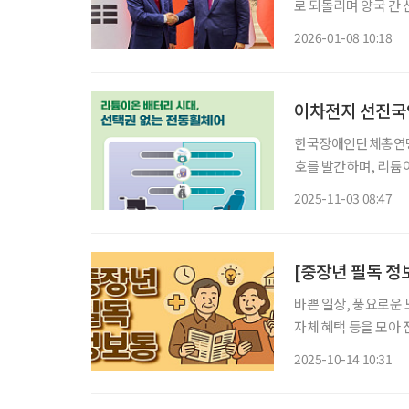
로 되돌리며 양국 간
담을 통해 양국 정부는
2026-01-08 10:18
의 협력 MOU가 성사
이차전지 선진국
한국장애인단체총연맹(
호를 발간하며, 리튬
제도의 모순을 지적했
2025-11-03 08:47
어’다. 장총은
[중장년 필독 정
바쁜 일상, 풍요로운 
자체 혜택 등을 모아 전달 드립니다. 서울시 중랑구, ‘A
음 서울시 중랑구는 초고령사회 진입과 돌봄 공백 우려에 선제적으로 대응하기 위해 인공지
2025-10-14 10:31
능(AI)을 활용한 맞춤