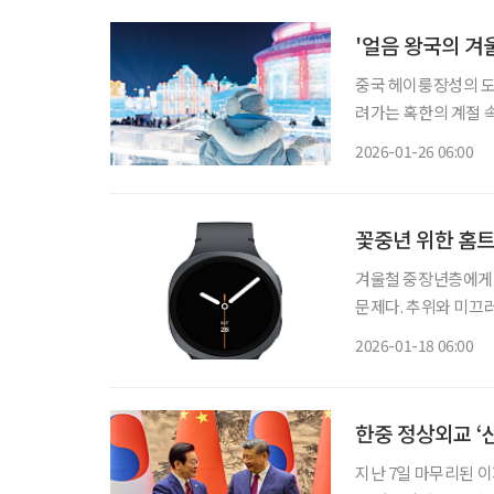
'얼음 왕국의 겨
중국 헤이룽장성의 도
려가는 혹한의 계절 속
월 개막하는 ‘하얼빈
2026-01-26 06:00
울 축제다. 
꽃중년 위한 홈트
겨울철 중장년층에게 
문제다. 추위와 미끄
건강에 악영향을 줄 
2026-01-18 06:00
한중 정상외교 ‘
지난 7일 마무리된 