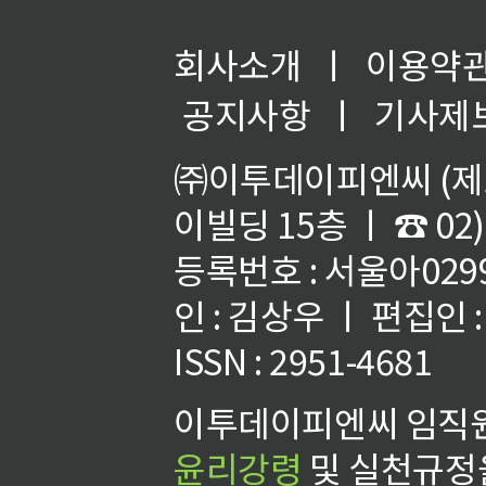
회사소개
ㅣ
이용약
공지사항
ㅣ
기사제
㈜이투데이피엔씨 (제호
이빌딩 15층 ㅣ ☎ 02)
등록번호 : 서울아02992
인 : 김상우 ㅣ 편집인
ISSN : 2951-4681
이투데이피엔씨 임직원
윤리강령
및 실천규정을