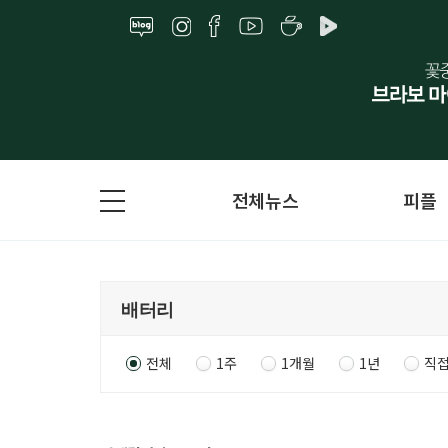
전체뉴스
피플
전체
1주
1개월
1년
직