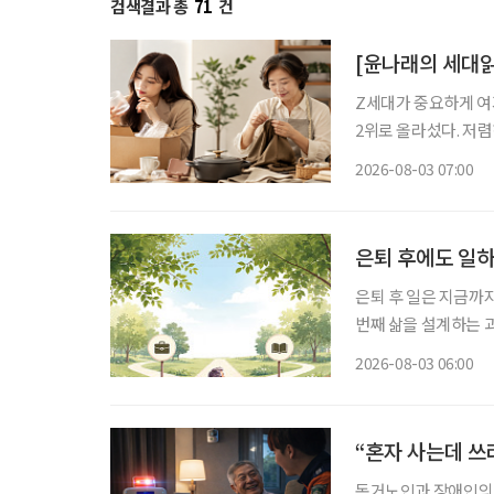
검색결과 총
71
건
[윤나래의 세대읽
Z세대가 중요하게 여기
2위로 올라섰다. 저
싸게 샀다가 품질에 
2026-08-03 07:00
으로 계산하기 시작했다
은퇴 후에도 일하
은퇴 후 일은 지금까
번째 삶을 설계하는 과정이다. 은퇴를 앞뒀거나 회사를 나온 뒤 많
“이제 무슨 일을 해
2026-08-03 06:00
여전하다. 무엇보다 
“혼자 사는데 쓰
독거노인과 장애인의 