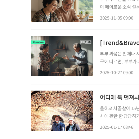
이 페이로운 소식 설문
숙한 반면, 연령대가
2025-11-05 09:00
흥미로운 점은 20·3
[Trend&Brav
부부 싸움은 언제나 
구에 따르면, 부부가 
젊은 시절 일과 자녀 
2025-10-27 09:00
마주한 조용한 일상 
어디에 툭 던져놔
올해로 시골살이 15년 
사에 관한 한 답답하
로 밤농사에 매달려 
2025-01-17 08:46
하고 이상하게 초라한