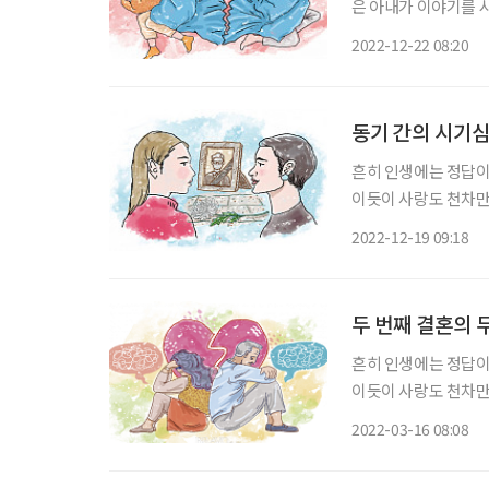
은 아내가 이야기를 시작합니다. “며칠 전 OOO 교수가 쓴 글
줄 알았는데 이번 글
2022-12-22 08:20
것 같아요. 팔로어 많
동기 간의 시기심
흔히 인생에는 정답이
이듯이 사랑도 천차만
유혹을 포기할 수 없
2022-12-19 09:18
것처럼 헤어질 수 있다
두 번째 결혼의 
흔히 인생에는 정답이
이듯이 사랑도 천차만
유혹을 포기할 수 없으
2022-03-16 08:08
것처럼 헤어질 수 있다