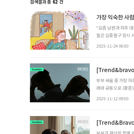
검색결과 총
62
건
가장 익숙한 사람
“요즘 남편과 자주 대
들은 십중팔구 잠시 서
“할 말이 없어요”, 
2025-11-24 06:00
[Trend&brav
부부 싸움 중 가장 
래와 공동으로 (황혼
져!”, 여성은 “그만 
2025-11-12 09:00
에서 가장 자주 오간 
[Trend&Bra
부부가 재산을 함께 