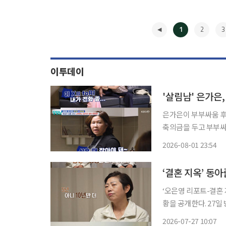
1
2
3
이투데이
은가은이 부부싸움 후 시어머니를 찾았다. 1일 
축의금을 두고 부부싸움을 
부터 홈쇼핑 스케줄을 
2026-08-01 23:54
등 살뜰한 모습도 보
◀
‘오은영 리포트-결혼 
황을 공개한다. 27일 방송되는 MBC ‘오은영 리포트-결혼 지옥’ 178회에서는 1년여 만에 애프
터 특집을 선보인다.
2026-07-27 10:07