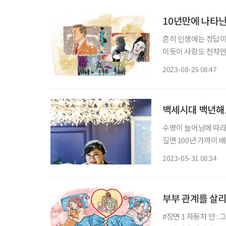
10년만에 나타난
흔히 인생에는 정답이
이듯이 사랑도 천차만
유혹을 포기할 수 없으
2023-08-25 08:47
것처럼 헤어질 수 있다
백세시대 백년해로
수명이 늘어남에 따라 
길면 100년 가까이 
있다. 따져보면 우리는
2023-05-31 08:34
족은 ‘배우자’뿐이다
부부 관계를 살리
#장면 1 자동차 안 