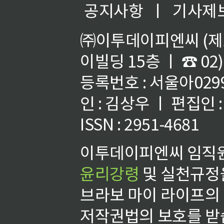
공지사항
ㅣ
기사제
㈜이투데이피엔씨 (제호
이빌딩 15층 ㅣ ☎ 02)
등록번호 : 서울아02992
인 : 김상우 ㅣ 편집인
ISSN : 2951-4681
이투데이피엔씨 임직원
윤리강령
및 실천규정을
브라보 마이 라이프의
저작권법의 보호를 받