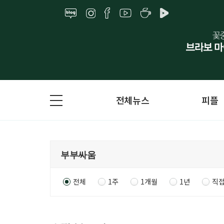
전체뉴스
피플
전체
1주
1개월
1년
직