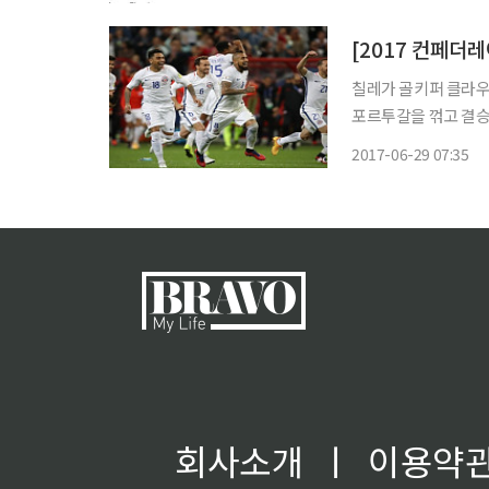
칠레가 골키퍼 클라우
포르투갈을 꺾고 결승에 올랐다. 칠레는 29일(한국시간) 러
'2017 국제축구연맹
2017-06-29 07:35
투 끝에 0-0으로 비
회사소개
ㅣ
이용약