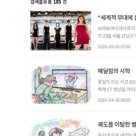
검색결과 총
185
건
“세계적 무대에 
브라보마이라이프의 시
이 23일 서울 강남구 이투데이빌
진행된 이번 오디션은,
2026-06-24 07:00
코리아’, ‘밀라노 골
매달림의 시학
꽃잎이 지는 시간 2018년 겨울, 어머니는 인후암 말기 진단을 받으셨다. 의사 선생님은 차분
하게 CT 영상을 가
은 차갑게 식어가고 있었
2026-04-30 06:00
임 없이 휴직계를 제출
궤도를 이탈한 별
우산 속으로 내리는 폭포, 침묵하는 신들의