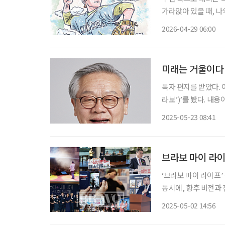
가라앉아 있을 때, 나
은 납덩이를 매단 듯 무겁
2026-04-29 06:00
스치는 것은 어제 미처
미래는 거울이다
독자 편지를 받았다. 
라보’)’를 봤다. 내
랭하던 시어머니가 느
2025-05-23 08:41
머니 이름이 선명하게 
브라보 마이 라이
‘브라보 마이 라이프’
동시에, 향후 비전과 
의 창간 10주년 기념
2025-05-02 14:56