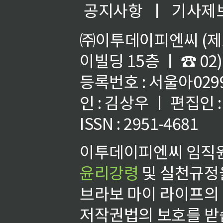
공지사항
ㅣ
기사제
㈜이투데이피엔씨 (제호
이빌딩 15층 ㅣ ☎ 02)
등록번호 : 서울아02992
인 : 김상우 ㅣ 편집인
ISSN : 2951-4681
이투데이피엔씨 임직원
윤리강령
및 실천규정을
브라보 마이 라이프의
저작권법의 보호를 받