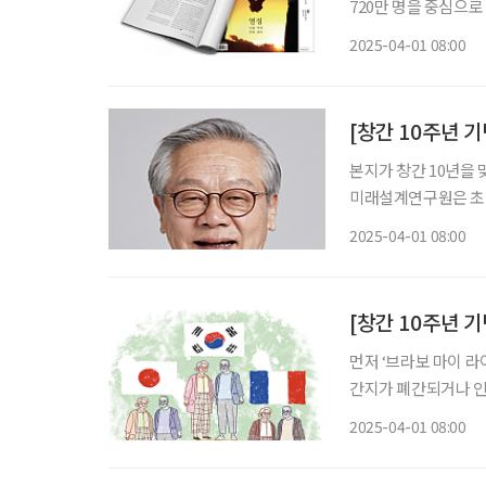
720만 명을 중심으로
새롭게 조망받고 있는 분들입니다. 자녀 양육과 부모 부
2025-04-01 08:00
스스로의 노후도 대비
[창간 10주년 
본지가 창간 10년을
미래설계연구원은 초
을 제시할 계획이다. -편집자 주 ‘브라보 마이 라이프’(이하 ‘브라보’)가 창간 10년을 맞았다.
2025-04-01 08:00
‘의미(意味)’의 의(意
[창간 10주년 
먼저 ‘브라보 마이 라
간지가 폐간되거나 인
인 ‘브라보’를 꿋꿋
2025-04-01 08:00
합니다. 저뿐 아니라 