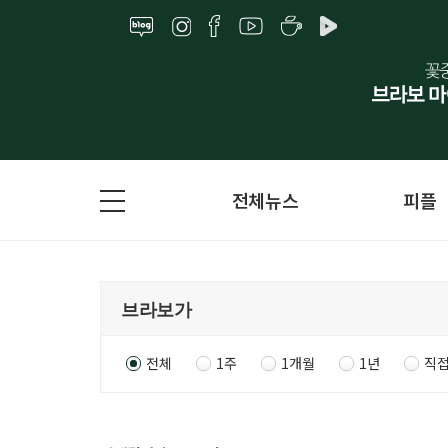
전체뉴스
피플
전체
1주
1개월
1년
직