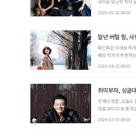
사이로 유난히 작아 
그 생경한 모습에 관
2025-05-20 08:56
이 모습에 객석에서는 ‘
말년 버틸 힘, 
북인북은 브라보 독자
해당 작가가 추천하는 책들도 함께 즐겨보
일이 있을 때를 제외하
2025-04-22 08:55
침 이마치는 평소대로 
취미부자, 싱글
언제나 청춘, 오늘도 
대표 라이더’로 통하는 그
취미 활동을 즐긴다.
2024-02-07 08:50