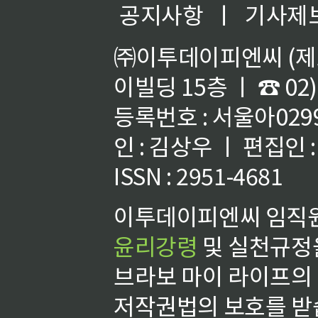
공지사항
ㅣ
기사제
㈜이투데이피엔씨 (제호
이빌딩 15층 ㅣ ☎ 02)
등록번호 : 서울아02992
인 : 김상우 ㅣ 편집인
ISSN : 2951-4681
이투데이피엔씨 임직원
윤리강령
및 실천규정을
브라보 마이 라이프의
저작권법의 보호를 받