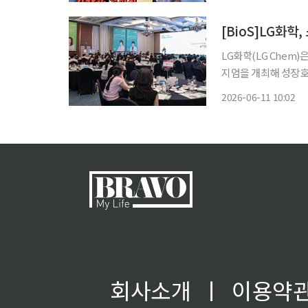
괜찮은데 내일은 안 괜
[BioS]LG화학
LG화학(LG Chem)
지엄을 개최해 성장호르
분석결과를 발표했다고
2026-06-11 10:02
치료제이다. LG화학은
회사소개
ㅣ
이용약