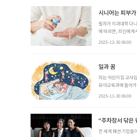
시니어는 피부가
필자가 의과대학 다니던 시
에 따르면, 죄인에게서
부 가려움증이 그만큼
2025-12-30 06:00
양증(搔癢症, Pruri
일과 꿈
저는 어린이집 교사입니
유아교육과에 들어가서
의 아이를 돌보고 키
2025-11-30 06:00
오히려 아이들 교육에
“주차장서 닦은 
전 세계 패션 기업들