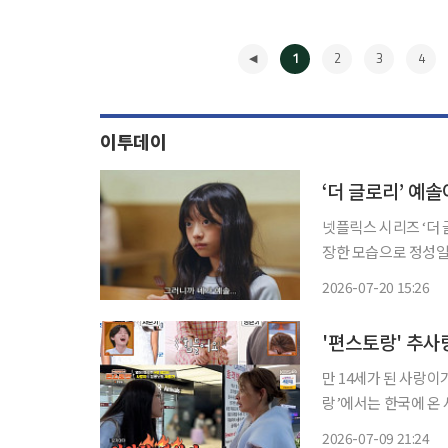
1
2
3
4
이투데이
‘더 글로리’ 예
넷플릭스 시리즈 ‘더
장한 모습으로 정성일과 재회했다. 20일 유튜브 채널 ‘빠
개된 콘텐츠 ‘입금 
2026-07-20 15:26
했다. 영상에서 
◀
만 14세가 된 사랑이가 지독한 사춘기
랑’에서는 한국에 온 사랑이와
사춘기다. 추성훈은 갱
2026-07-09 21:24