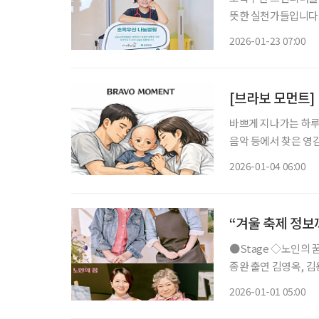
뜻한 실천가들입니다.
의 방법을 함께 찾아
2026-01-23 07:00
교차하는 곳이다. 이
켜보며
[브라보 모먼트]
바쁘게 지나가는 하루 
음악 등에서 찾은 영감의 한순간
는 아이와 그를 키우는
2026-01-04 06:00
“겨울 축제 정보
●Stage ◇노인의 꿈 일정 1월 9일 ~ 3월 22일 장소 LG아트센터 서울 U+ 스테이지 연출 성
종완 출연 김영옥, 김용림, 손숙, 하희라, 이일화, 신은정 등 연극 ‘노인의 꿈’은 작은 미술학원
을 운영하는 봄희가 
2026-01-01 05:00
며 시작한다. 작품은