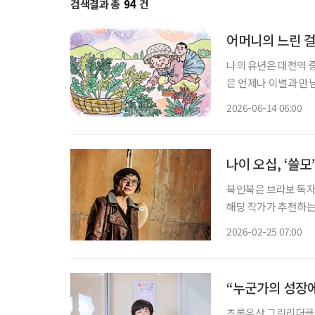
검색결과 총
94
건
어머니의 느린 
나의 유년은 대전역 
은 언제나 이별과 만
는 가파른 절벽을 기
2026-06-14 06:00
장애를 얻으셨다. 집
나이 오십, ‘쓸모
북인북은 브라보 독자
해당 작가가 추천하는 콘텐츠도 함께 즐
어지던 아침에 탄력이 
2026-02-25 07:00
사람이 되었다는 것. 
“누군가의 성장에
초록우산 그린리더클럽