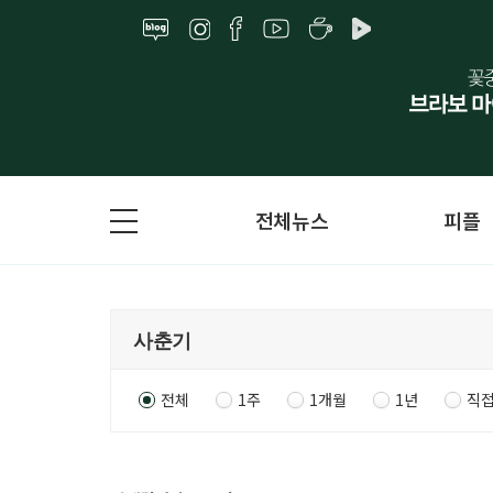
전체뉴스
피플
전체
1주
1개월
1년
직