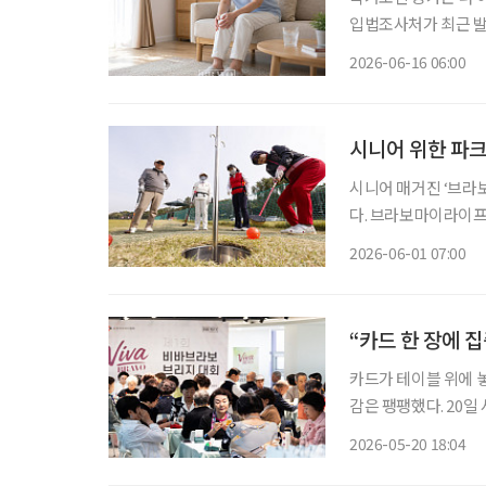
입법조사처가 최근 발
제’ 보고서에 따르면 20
2026-06-16 06:00
시니어 위한 파크
시니어 매거진 ‘브라
다. 브라보마이라이프
장에서 ‘하나더넥스트
2026-06-01 07:00
획이다. 이번 대회는
초·송
“카드 한 장에 집
카드가 테이블 위에 
감은 팽팽했다. 20일 서울 강남구 이투데이빌딩에서 열린 ‘제1회 비바브라보 브리지 대회’ 현
장에는 승부를 겨루는 집
2026-05-20 18:04
엔씨와 사단법인 한국