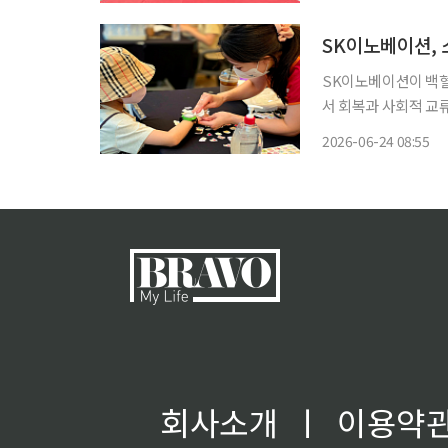
브투유' 출범식을 열
SK이노베이션, 
SK이노베이션이 백혈
서 회복과 사회적 교류를 지원했다. SK이노베이션은 23
국백혈병어린이재단과 
2026-06-24 08:55
회사소개
ㅣ
이용약