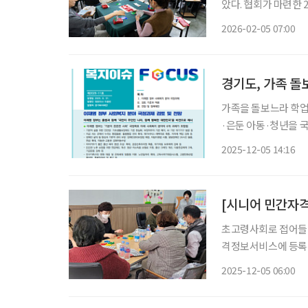
았다. 협회가 마련한 
은 빈자리를 찾기 어려
2026-02-05 07:00
날 시합장은 중장년 
경기도, 가족 돌
가족을 돌보느라 학업·
·은둔 아동·청년을 
관련 인구가 전국 최
2025-12-05 14:16
있다. 경기복지재단은
[시니어 민간자
초고령사회로 접어들면
격정보서비스에 등록된
가 많은 과정은 실제 
2025-12-05 06:00
비스’의 ‘시니어’ 관