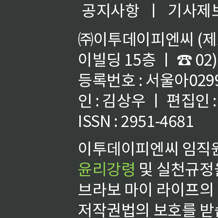
공지사항
ㅣ
기사제
㈜이투데이피엔씨 (제호
이빌딩 15층 ㅣ ☎ 02)
등록번호 : 서울아02992
인 : 김상우 ㅣ 편집인
ISSN : 2951-4681
이투데이피엔씨 임직원
윤리강령
및 실천규정을
브라보 마이 라이프의
저작권법의 보호를 받