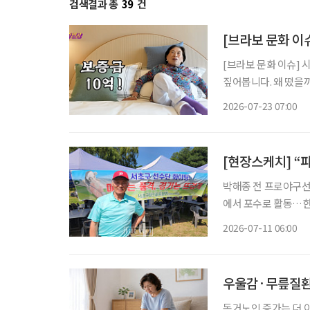
검색결과 총
39
건
[브라보 문화 이
[브라보 문화 이슈] 
짚어봅니다. 왜 떴을까? 초고령사회에 실버타운을 향한 관심이 높아지는 가운데, 실버타운을
조명하는 미디어 콘텐츠
2026-07-23 07:00
원주인공’에서는 더 클
[현장스케치] “
박해종 전 프로야구선수,
에서 포수로 활동…한국
프 입문 “집에만 있었을 사람들이 경기장에 나와서 공을 치고, 웃으며 애기하는 게 무엇보다
2026-07-11 06:00
최고예요.” 
우울감·무릎질환 
독거노인 증가는 더 