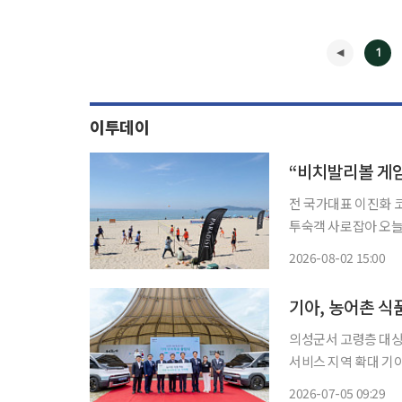
1
이투데이
전 국가대표 이진화 
투숙객 사로잡아 오늘
로 진화, 호스피탈리티(
2026-08-02 15:00
지는 ‘체크인 호텔(Ch
◀
기아, 농어촌 식
의성군서 고령층 대상
서비스 지역 확대 기아가 농어촌 지역 고령층의 식품 접근성 개선을 위한 신규 사회공헌사업
'무브투유(Move to You)'를 본격 추진
2026-07-05 09:29