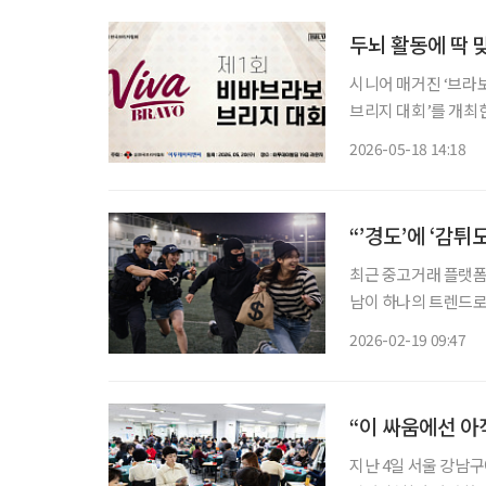
두뇌 활동에 딱 
시니어 매거진 ‘브라
브리지 대회’를 개최한다. 이번 대회는 2026년 5월 20일 수요일 서울 강남구
층 라운지에서 열린다
2026-05-18 14:18
“’경도’에 ‘감튀
최근 중고거래 플랫폼
남이 하나의 트렌드로 
도)’과 감자튀김을 함께 즐기는 ‘감튀
2026-02-19 09:47
서 누구나 즐길 수 
“이 싸움에선 아
지난 4일 서울 강남