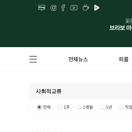
전체뉴스
피플
전체
1주
1개월
1년
직