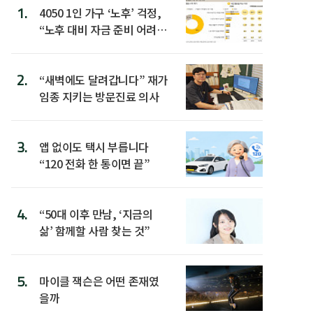
1.
4050 1인 가구 ‘노후’ 걱정,
“노후 대비 자금 준비 어려
워”
2.
“새벽에도 달려갑니다” 재가
임종 지키는 방문진료 의사
3.
앱 없이도 택시 부릅니다
“120 전화 한 통이면 끝”
4.
“50대 이후 만남, ‘지금의
삶’ 함께할 사람 찾는 것”
5.
마이클 잭슨은 어떤 존재였
을까