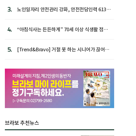
3.
노인일자리 안전관리 강화, 안전전담인력 613명
첫 배치
4.
“아침식사는 든든하게” 70세 이상 식생활 점수
가장 높아
5.
[Trend&Bravo] 거절 못 하는 시니어가 끊어야
할 행동 5
브라보 추천뉴스