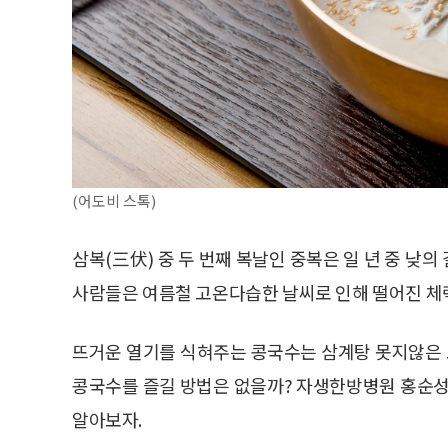
(어도비 스톡)
삼복(三伏) 중 두 번째 복날인 중복은 일 년 중 낮의
사람들은 여름철 고온다습한 날씨로 인해 떨어진 체
뜨거운 열기를 식혀주는 콩국수는 삼계탕 못지않은
콩국수를 즐길 방법은 없을까? 자생한방병원 홍순
알아보자.