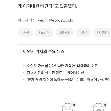
게 이겨내길 바란다”고 덧붙였다.
이연지 기자
yeonji@etoday.co.kr
#중복
#보양식
#콩국수
#콩물
#자생한
이연지 기자의 주요 뉴스
소실점 향해 달린다! ‘나쁜 계집애’ 나애리의 귀환
간병 시장의 선순환 만드는 ‘케어네이션’
‘전기’처럼 일상에 녹아들 금융AI, 미래는 어떻게 바뀔까?
0
0