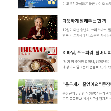
이 고령친화식품은 물론 바이오 소
남대학교 동물자원과학부 교수는 19일
엄에서 '계란 단백질의 기능성과 고
자의 생리적 한계를 고려할 때 소화
따뜻하게 달래주는 한 끼
르면 한국
12월이 되면 송년회, 크리스마스, 
한 해의 끝자락에서, 소중한 사람들과
도 충분히 행복한 시간을 보낼 수 있
을 만드는 순간이 됩니다. 최근 ‘케
장한 김밥, 국밥, 호떡, 떡볶이, 라
K-파워, 푸드파워, 할머니
“네가 참 좋아한 할머니, 엄마한테는
에 장아찌 담그는 비법을 배웠어야 했
생각나네요. 6.25전쟁 당시 피난
식 잘하는 분으로 소문이 자자했습니
만들어주셔서, 고급스런 음식을 잘하
"몸무게가 줄었어요" 중장년
중장년의 건강한 식생활을 돕기 위해
으로 종료됐다. 참가자 7인 전원은
를 경험했다고 입을 모았다. 체험 종
다”, “지인에게 추천하고 싶다”고