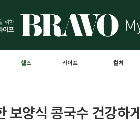
헬스
라이프
컬처
한 보양식 콩국수 건강하