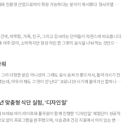
재와 친환경 산업으로까지 확장 가능하다는 분석이 제시됐다. 정사무엘 충
 서울 서초구 양재동 aT센터에서 열린 '에크테크 코리아 2025' 심포지
령친화식품으로서의 활용 가능성'을 주제로 발표하며 "계란 단백질은 고령
·흡수·이용 측면에서 매우 경쟁력 있는 단백질원"이라고 밝혔다. 발표에 따
빨간색, 따뜻함, 가족, 친구, 그리고 감사라는 단어들이 자연스레 떠오릅니다.
 마주 앉아, 소박하지만 정성 어린 한 그릇의 음식을 나눠 먹는 것만으로
습니다. ‘한 끼’는 단순한 식사가 아닌 마음을 나누는 방식이며, 소중한 기억
이팝 데몬 헌터스’ 콘텐츠가 전 세계인의 사랑을 받으며 애니메이션 속에 등
면 같은 K-푸드가 함께 주목받고 있습니다. K-푸드로
파워
 그리 다정한 분은 아니셨어. 그래도 음식 솜씨가 좋으셔서, 돌아가시기 전
는데, 아무리 해도 그 맛이 안 난다.” 코로나19 시기에 돌아가신 할머니가
 내려와 낯선 지역에서 오랜 기간 하숙집을 운영하셨던 할머니는 동네에서 음
다. 당시엔 고급 경양식집에나 가야 맛볼 수 있었던 돈가스나 수프도 종종
는 세련된 할머니로 기억하고 있습니다. 할머니를 떠올리니 집에 매달
 맞춤형 식단 실험, ‘디자인밀’
 브라보 마이 라이프와 풀무원이 함께 진행한 ‘디자인밀’ 체험단이 성공적
 낙오 없이 프로그램을 완주했으며, 식습관과 건강 지표에서 의미 있는 변화
료 후 진행된 설문조사 결과, 참가자 100%가 “체험단 프로그램에 만족한
 응답했다. 가장 만족스러운 요소로는 △혈당 측정의 시각화 △조리의 간편함