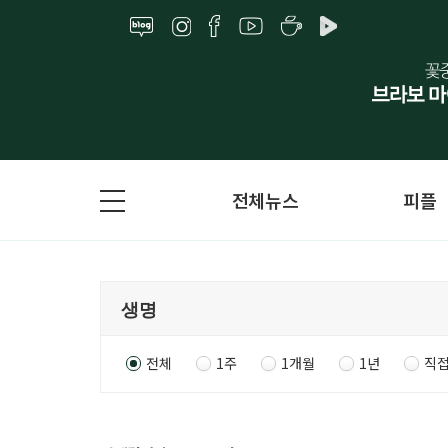
전체뉴스
피플
전체
1주
1개월
1년
직