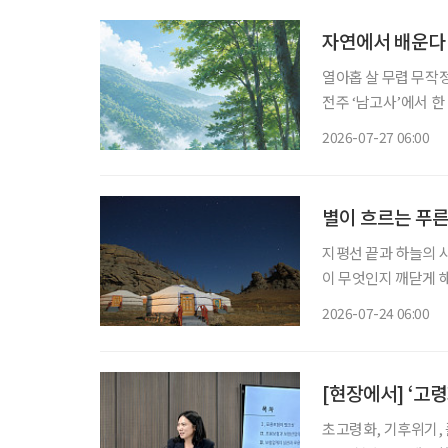
자연에서 배운다
열아홉 살 무렵 무작
전주 ‘남고사’에서 한
스레 그리로 향했다. 
2026-07-27 06:00
하려 하지도 않았다. 
별이 흐르는 푸른
지평선 끝과 하늘의 
이 무엇인지 깨닫게 해
8월 사이다. 짧은 여름 동안 몽골의 대지는 가장 생기 넘치는 초록을 뿜어낸다. 낮에는 쾌적한
2026-07-24 06:00
바람이, 밤에는 쏟아
[현장에서] ‘고
초고령화, 기후위기, 