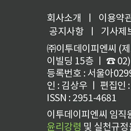
회사소개
ㅣ
이용약
공지사항
ㅣ
기사제
㈜이투데이피엔씨 (제호
이빌딩 15층 ㅣ ☎ 02)
등록번호 : 서울아02992
인 : 김상우 ㅣ 편집인
ISSN : 2951-4681
이투데이피엔씨 임직원
윤리강령
및 실천규정을