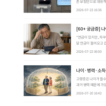
존 보험만으로 대응하기
력이 부족한 고령층과
2026-07-23 16:36
[60+ 궁금증] 
"연금이 있지만, 자꾸 불안해요." 은퇴 후 가장 많이 큰 걱정은
달 연금이 들어오고 
고, 자녀에게 혹시 부담
2026-07-22 06:00
불안은 단순히 돈이 
나이·병력·소득에
고령층은 나이가 들수
과거 병력 때문에 가
해지하는 경우가 발생
2026-07-20 16:42
대하고 취약계층에 대