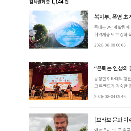
검색결과 총
1,144
건
복지부, 폭염 
중대본 2단계 발령에 
취약계층 보호 강화 폭염
이 확대·장기화하면서 
2026-08-08 00:06
보건복지부에 따르면 
“은퇴는 인생의 
웅장한 취타대의 행진
고 록밴드가 익숙한 
음악을 넘나든 시니어 예
2026-08-04 09:46
협회(KARP·대표 
[브라보 문화 이
왜 떴을까? 영국 축구선수 데이비드 베컴(51)이 최근 인스타그램을 통해 공개한 일상이 화제