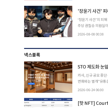
스피 지수는 전주 대비 3
'장윤기 사건' 
‘장윤기 사건’의 피해 여
주당 권칠승 의원실이
린 의사상자심의위원회에서 9급 의상
2026-08-08 00:38
타인의 생명이나 신체
넥스블록
STO 제도화 눈
카사, 신규 공모 중
변화와는 별개”유통은 장외
투자 플랫폼 카사코리
2026-06-24 06:00
다. 토큰증권(STO)
[핫 NFT] Cou